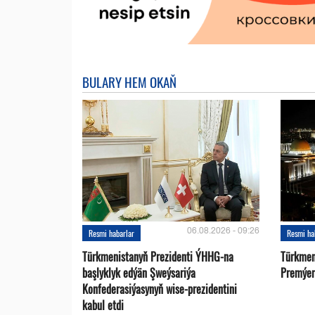
BULARY HEM OKAŇ
06.08.2026 - 09:26
Resmi habarlar
Resmi ha
Türkmenistanyň Prezidenti ÝHHG-na
Türkmen
başlyklyk edýän Şweýsariýa
Premýer-
Konfederasiýasynyň wise-prezidentini
kabul etdi