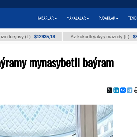
HABARLAR
MAKALALAR
PUDAKLAR
TEND
$12935,18
$300
usy (t.)
Az kükürtli ýakyş mazudy (t.)
aýramy mynasybetli baýram