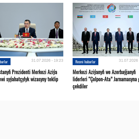
31.07.2026 - 19:23
31.07.2026 
barlar
Resmi habarlar
stanyň Prezidenti Merkezi Aziýa
Merkezi Aziýanyň we Azerbaýjanyň
ewi syýahatçylyk wizasyny teklip
liderleri “Çolpon-Ata” Jarnamasyna 
çekdiler