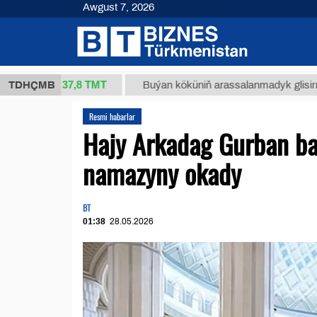
Awgust 7, 2026
37,8 ТМТ
kg.)
TDHÇMB
Buýan köküniň arassalanmadyk glisirrizin turş
Resmi habarlar
Hajy Arkadag Gurban b
namazyny okady
BT
01:38
28.05.2026