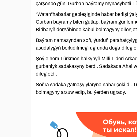
çarşenbe güni Gurban baýramy mynasybetli T
“Watan”habarlar gepleşiginde habar berlişi ýa
Gurban baýramy bilen gutlap, baýram günlerind
Biribaryň dergähinde kabul bolmagyny dileg et
Baýram namazyndan soň, ýurduň parahatçylygy
asudalygyň berkidilmegi ugrunda doga-dilegler 
Şeýle hem Türkmen halkynyň Milli Lideri Ark
gurbanlyk sadakasyny berdi. Sadakada Ahal w
dileg etdi.
Soňra sadaka gatnaşyjylaryna nahar çekildi. T
bolmagyny arzuw edip, bu ýerden ugrady.