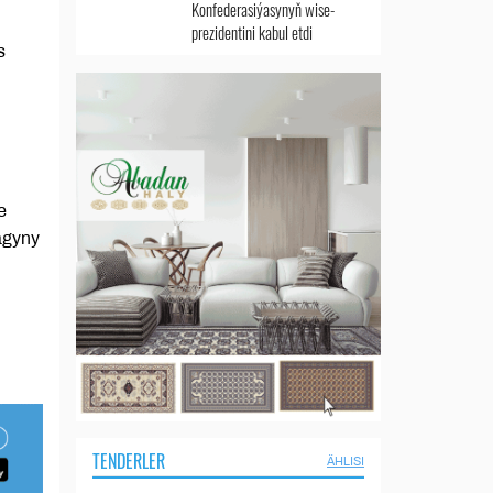
Konfederasiýasynyň wise-
prezidentini kabul etdi
s
e
agyny
TENDERLER
ÄHLISI