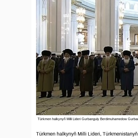
Türkmen halkynyň Milli Lideri Gurbanguly Berdimuhamedow Gurb
Türkmen halkynyň Milli Lideri, Türkmenista