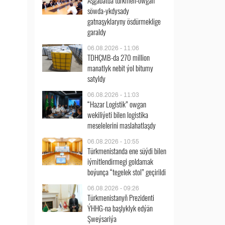
Aşgabatda türkmen-owgan
söwda-ykdysady
gatnaşyklaryny ösdürmeklige
garaldy
06.08.2026 - 11:06
TDHÇMB-da 270 million
manatlyk nebit ýol bitumy
satyldy
06.08.2026 - 11:03
“Hazar Logistik” owgan
wekiliýeti bilen logistika
meselelerini maslahatlaşdy
06.08.2026 - 10:55
Türkmenistanda ene süýdi bilen
iýmitlendirmegi goldamak
boýunça “tegelek stol” geçirildi
06.08.2026 - 09:26
Türkmenistanyň Prezidenti
ÝHHG-na başlyklyk edýän
Şweýsariýa