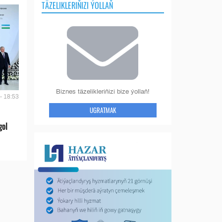
TÄZELIKLERIŇIZI ÝOLLAŇ
Biznes täzelikleriňizi bize ýollaň!
- 18:53
UGRATMAK
gol