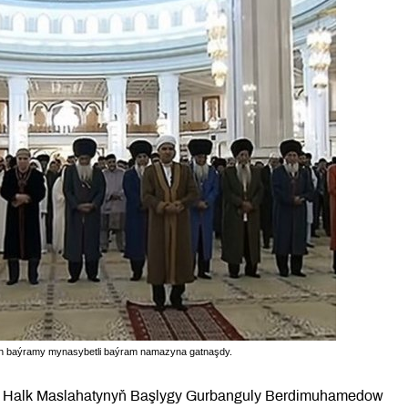
an baýramy mynasybetli baýram namazyna gatnaşdy.
nyň Halk Maslahatynyň Başlygy Gurbanguly Berdimuhamedow