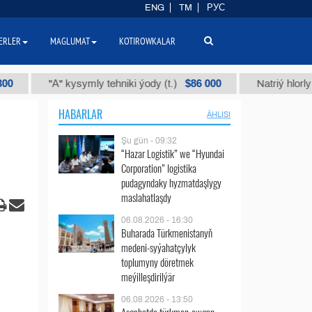
ENG
TM
РУС
ERLER
MAGLUMAT
KOTIROWKALAR
$86 000
"А" kysymly tehniki ýody (t.)
Natriý hlorly (nahar 
HABARLAR
ÄHLISI
Şu gün - 09:32
“Hazar Logistik” we “Hyundai
Corporation” logistika
pudagyndaky hyzmatdaşlygy
maslahatlaşdy
06.08.2026 - 16:30
Buharada Türkmenistanyň
medeni-syýahatçylyk
toplumyny döretmek
meýilleşdirilýär
06.08.2026 - 13:50