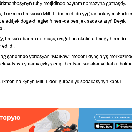
ürkmenbaşynyň ruhy metjidinde baýram namazyna gatnaşdy.
ly, Türkmen halkynyň Milli Lideri metjide ýygnananlary mukadde
e ediljek doga-dilegleriň hem-de beriljek sadakalaryň Beýik
di.
, halkyň abadan durmuşy, rysgal-bereketiň artmagy hem-de
edildi.
adag şäherinde ýerleşýän “Märkäw” medeni-dynç alyş merkezind
elaýatynyň ymamy çykyş edip, berilýän sadakanyň kabul bolm
ürkmen halkynyň Milli Lideri gurbanlyk sadakasynyň kabul