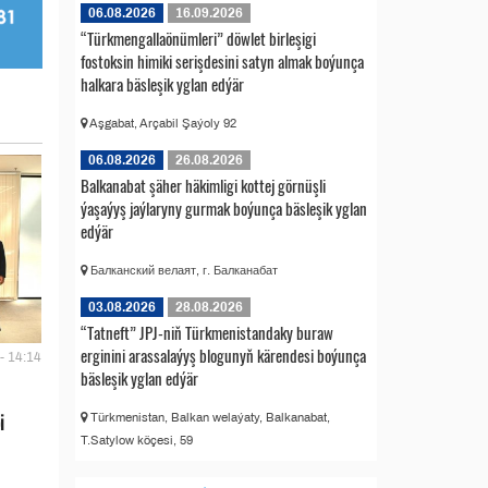
06.08.2026
16.09.2026
“Türkmengallaönümleri” döwlet birleşigi
fostoksin himiki serişdesini satyn almak boýunça
halkara bäsleşik yglan edýär
Aşgabat, Arçabil Şaýoly 92
06.08.2026
26.08.2026
Balkanabat şäher häkimligi kottej görnüşli
ýaşaýyş jaýlaryny gurmak boýunça bäsleşik yglan
edýär
Балканский велаят, г. Балканабат
03.08.2026
28.08.2026
“Tatneft” JPJ-niň Türkmenistandaky buraw
erginini arassalaýyş blogunyň kärendesi boýunça
- 14:14
bäsleşik yglan edýär
i
Türkmenistan, Balkan welaýaty, Balkanabat,
T.Satylow köçesi, 59