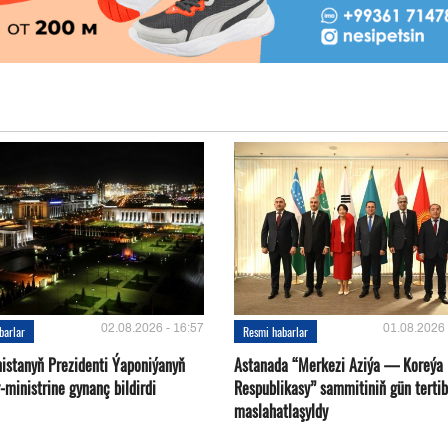
02.08.2026 - 16:57
01.08.2026 
barlar
Resmi habarlar
istanyň Prezidenti Ýaponiýanyň
Astanada “Merkezi Aziýa — Koreýa
ministrine gynanç bildirdi
Respublikasy” sammitiniň gün tertib
maslahatlaşyldy