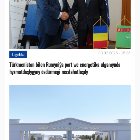
30.07.2026 - 15:35
Logistika
Türkmenistan bilen Rumyniýa port we energetika ulgamynda
hyzmatdaşlygyny ösdürmegi maslahatlaşdy