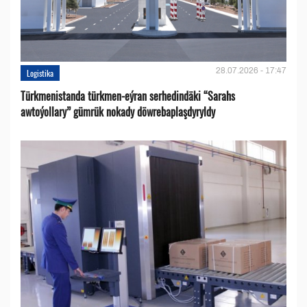
28.07.2026 - 17:47
Logistika
Türkmenistanda türkmen-eýran serhedindäki “Sarahs
awtoýollary” gümrük nokady döwrebaplaşdyryldy