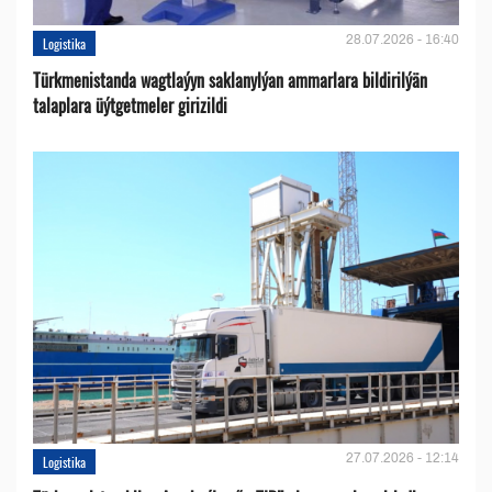
28.07.2026 - 16:40
Logistika
Türkmenistanda wagtlaýyn saklanylýan ammarlara bildirilýän
talaplara üýtgetmeler girizildi
27.07.2026 - 12:14
Logistika