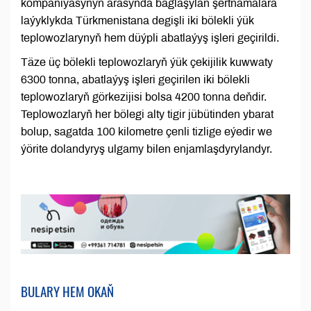
kompaniýasynyň arasynda baglaşylan şertnamalara
laýyklykda Türkmenistana degişli iki bölekli ýük
teplowozlarynyň hem düýpli abatlaýyş işleri geçirildi.
Täze üç bölekli teplowozlaryň ýük çekijilik kuwwaty
6300 tonna, abatlaýyş işleri geçirilen iki bölekli
teplowozlaryň görkezijisi bolsa 4200 tonna deňdir.
Teplowozlaryň her bölegi alty tigir jübütinden ybarat
bolup, sagatda 100 kilometre çenli tizlige eýedir we
ýörite dolandyryş ulgamy bilen enjamlaşdyrylandyr.
BULARY HEM OKAŇ