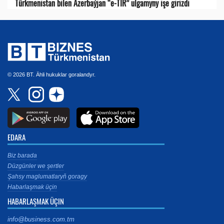
Türkmenistan bilen Azerbaýjan “e-TIR” ulgamyny işe girizdi
© 2026 BT. Ähli hukuklar goralandyr.
EDARA
Biz barada
Düzgünler we şertler
Şahsy maglumatlaryň goragy
Habarlaşmak üçin
HABARLAŞMAK ÜÇIN
info@business.com.tm