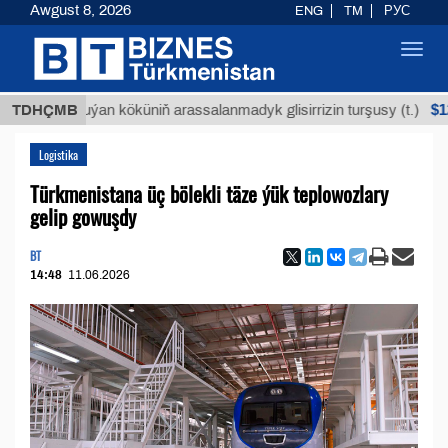
Awgust 8, 2026
ENG
TM
РУС
Toggl
navig
$12935,
TDHÇMB
Buýan köküniň arassalanmadyk glisirrizin turşusy (t.)
Logistika
Türkmenistana üç bölekli täze ýük teplowozlary
gelip gowuşdy
BT
14:48
11.06.2026