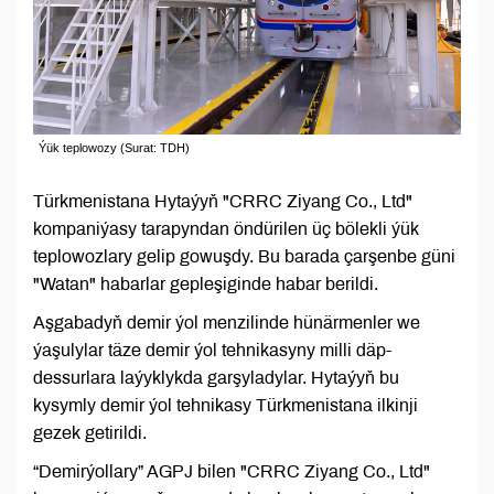
Ýük teplowozy (Surat: TDH)
Türkmenistana Hytaýyň "CRRC Ziyang Co., Ltd"
kompaniýasy tarapyndan öndürilen üç bölekli ýük
teplowozlary gelip gowuşdy. Bu barada çarşenbe güni
"Watan" habarlar gepleşiginde habar berildi.
Aşgabadyň demir ýol menzilinde hünärmenler we
ýaşulylar täze demir ýol tehnikasyny milli däp-
dessurlara laýyklykda garşyladylar. Hytaýyň bu
kysymly demir ýol tehnikasy Türkmenistana ilkinji
gezek getirildi.
“Demirýollary” AGPJ bilen "CRRC Ziyang Co., Ltd"