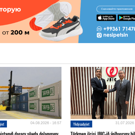
04.08.2026 - 16:57
31.07.2026 
ýet
Ykdysadyýet
istanyň daşary söwda dolanyşygy
Türkmen ilçisi JBIC-iň ýolbaşçysy bi