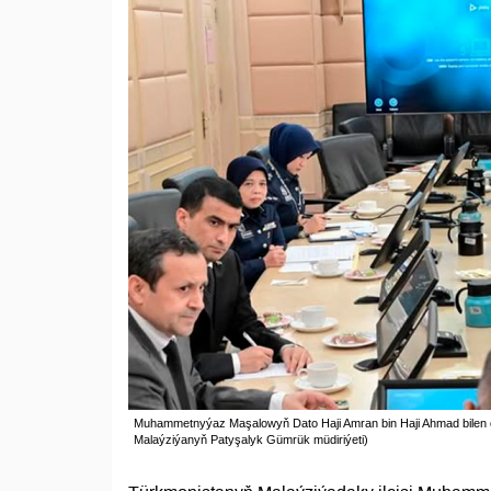
Muhammetnyýaz Maşalowyň Dato Haji Amran bin Haji Ahmad bilen duş
Malaýziýanyň Patyşalyk Gümrük müdiriýeti)