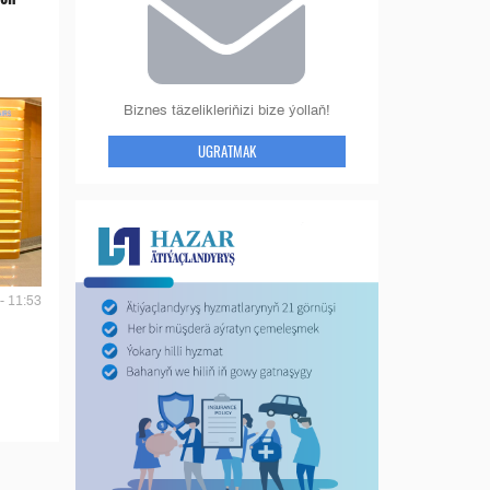
Biznes täzelikleriňizi bize ýollaň!
UGRATMAK
- 11:53