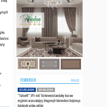
 baş
synyň
ýle
erini
ary
a-
TENDERLER
ÄHLISI
e
03.08.2026
28.08.2026
“Tatneft” JPJ-niň Türkmenistandaky buraw
erginini arassalaýyş blogunyň kärendesi boýunça
bäsleşik yglan edýär