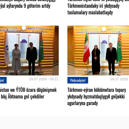
ýul aýlarynda 9 göterim artdy
Türkmenistandaky iri ykdysady
taslamalary maslahatlaşdy
29.07.2026 - 09:21
28.07.2026 
ýet
Ykdysadyýet
istan we ÝTÖB özara düşünişmek
Türkmen-eýran hökümetara topary
 bäş Ähtnama gol çekdiler
ykdysady hyzmatdaşlygyň geljekki
ugurlaryna garady