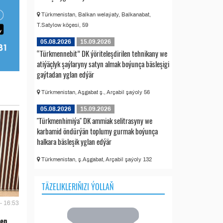
Türkmenistan, Balkan welaýaty, Balkanabat,
T.Satylow köçesi, 59
05.08.2026
15.09.2026
“Türkmennebit” DK ýöriteleşdirilen tehnikany we
atiýäçlyk şaýlaryny satyn almak boýunça bäsleşigi
gaýtadan yglan edýär
Türkmenistan, Aşgabat ş., Arçabil şaýoly 56
05.08.2026
15.09.2026
"Türkmenhimiýa" DK ammiak selitrasyny we
karbamid öndürýän toplumy gurmak boýunça
halkara bäsleşik yglan edýär
Türkmenistan, ş.Aşgabat, Arçabil şaýoly 132
TÄZELIKLERIŇIZI ÝOLLAŇ
- 16:53
len