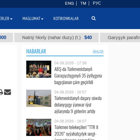
ENG
TM
РУС
ERLER
MAGLUMAT
KOTIROWKALAR
$40
Natriý hlorly (nahar duzy) (t.)
Garyşyk parafin gaçy (
HABARLAR
ÄHLISI
04.08.2026 - 17:38
ABŞ-da Türkmenistanyň
Garaşsyzlygynyň 35 ýyllygyna
bagyşlanan çäre geçirildi
04.08.2026 - 16:57
Türkmenistanyň daşary söwda
dolanyşygy ýanwar-iýul
aýlarynda 9 göterim artdy
04.08.2026 - 16:07
Türkmen telekeçileri “TTR II
2026” syýahatçylyk sergi-