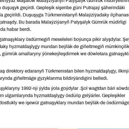
etnyýaz Maşalow Malaýziýanyň Patyşalyk Gümrük müdirýetiniň
n duşuşyk geçirdi. Gepleşik sişenbe güni Putrajaý şäherindäki
a geçirildi. Duşuşyga Türkmenistanyň Malaýziýadaky ilçihana
atnaşdy. Bu barada Malaýziýanyň Patyşalyk Gümrük müdirligi
da habar berdi.
atnaşyklary ösdürmegiň meseleleri boýunça pikir alyşdylar. Şe
aky hyzmatdaşlygy mundan beýläk-de giňeltmegiň mümkinçilikl
, gümrük amallaryny ýönekeýleşdirmek we döwletara gatnaşykl
ş direktory edaranyň Türkmenistan bilen hyzmatdaşlygy, ilkinji
ynda giňeltmäge gyzyklanma bildirýändigini belledi.
şyklaryny 1992-nji ýylda ýola goýdylar .Şol wagtdan bäri söwd
m ulgamlarynda hyzmatdaşlygy ösdürip gelýärler. Gepleşikler
dostlukly we işewür gatnaşyklary mundan beýläk-de ösdürmäg