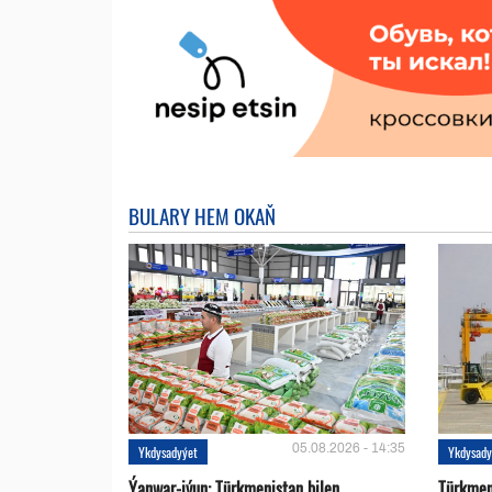
BULARY HEM OKAŇ
05.08.2026 - 14:35
Ykdysadyýet
Ykdysady
Ýanwar-iýun: Türkmenistan bilen
Türkmen