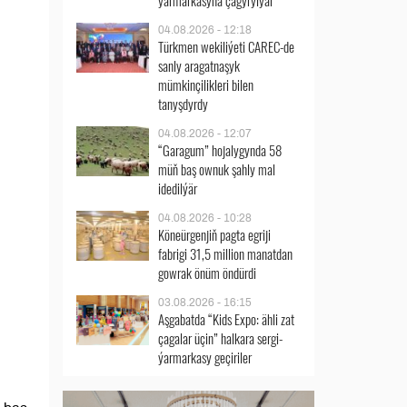
ýarmarkasyna çagyrylýar
04.08.2026 - 12:18
Türkmen wekiliýeti CAREC-de
sanly aragatnaşyk
mümkinçilikleri bilen
tanyşdyrdy
04.08.2026 - 12:07
“Garagum” hojalygynda 58
müň baş ownuk şahly mal
idedilýär
04.08.2026 - 10:28
Köneürgenjiň pagta egriji
fabrigi 31,5 million manatdan
gowrak önüm öndürdi
03.08.2026 - 16:15
Aşgabatda “Kids Expo: ähli zat
çagalar üçin” halkara sergi-
ýarmarkasy geçiriler