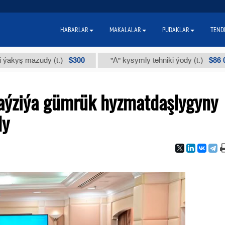
HABARLAR
MAKALALAR
PUDAKLAR
TEND
$300
$86 000
 mazudy (t.)
"А" kysymly tehniki ýody (t.)
aýziýa gümrük hyzmatdaşlygyny
dy