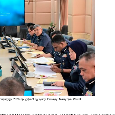
uşygy, 2026-njy ýylyň 9-njy iýuny, Putrajaý, Malaýziýa, (Surat: