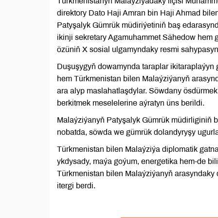
Türkmenistanyň Malaýziýadaky ilçisi Muhamm
direktory Dato Haji Amran bin Haji Ahmad bile
Patyşalyk Gümrük müdiriýetiniň baş edarasynd
ikinji sekretary Agamuhammet Sähedow hem g
özüniň X sosial ulgamyndaky resmi sahypasyn
Duşuşygyň dowamynda taraplar ikitaraplaýyn g
hem Türkmenistan bilen Malaýziýanyň arasynd
ara alyp maslahatlaşdylar. Söwdany ösdürmek
berkitmek meselelerine aýratyn üns berildi.
Malaýziýanyň Patyşalyk Gümrük müdirliginiň ba
nobatda, söwda we gümrük dolandyryşy ugurlar
Türkmenistan bilen Malaýziýa diplomatik gatna
ykdysady, maýa goýum, energetika hem-de bili
Türkmenistan bilen Malaýziýanyň arasyndaky 
itergi berdi.