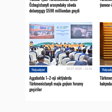
Özbegistanyň arasyndaky söwda
ýanwar-i
dolanyşygy $598 milliondan geçdi
29.07.2026 - 14:34
Ykdysadyýet
Ykdysady
Aşgabatda 1–2-nji oktýabrda
Türkmen
Türkmenistanyň maýa goýum forumy
hakynda
geçiriler