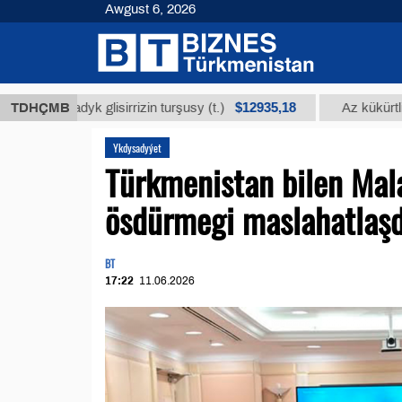
Awgust 6, 2026
$12935,18
nmadyk glisirrizin turşusy (t.)
TDHÇMB
Az kükürtli ýakyş
Ykdysadyýet
Türkmenistan bilen Mal
ösdürmegi maslahatlaş
BT
17:22
11.06.2026