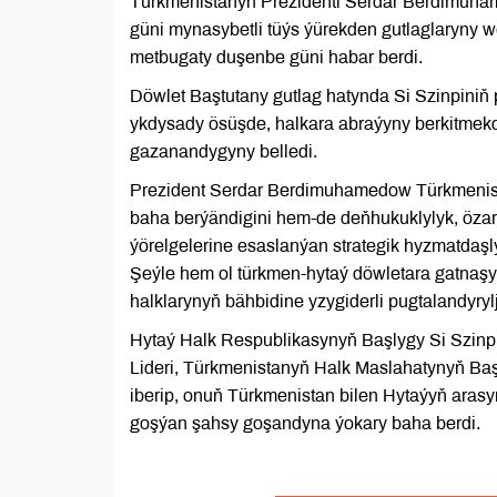
Türkmenistanyň Prezidenti Serdar Berdimuha
güni mynasybetli tüýs ýürekden gutlaglaryny 
metbugaty duşenbe güni habar berdi.
Döwlet Baştutany gutlag hatynda Si Szinpiniň
ykdysady ösüşde, halkara abraýyny berkitmek
gazanandygyny belledi.
Prezident Serdar Berdimuhamedow Türkmenista
baha berýändigini hem-de deňhukuklylyk, özar
ýörelgelerine esaslanýan strategik hyzmatdaş
Şeýle hem ol türkmen-hytaý döwletara gatnaşy
halklarynyň bähbidine yzygiderli pugtalandyryl
Hytaý Halk Respublikasynyň Başlygy Si Szinpi
Lideri, Türkmenistanyň Halk Maslahatynyň Ba
iberip, onuň Türkmenistan bilen Hytaýyň aras
goşýan şahsy goşandyna ýokary baha berdi.