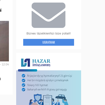
i
Biznes täzelikleriňizi bize ýollaň!
UGRATMAK
- 12:04
n