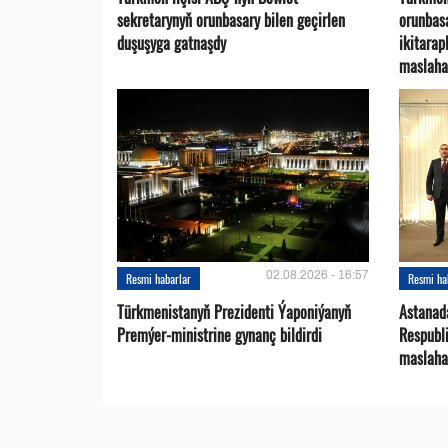
sekretarynyň orunbasary bilen geçirlen
orunbas
duşuşyga gatnaşdy
ikitara
maslaha
02.08.2026 - 16:57
Resmi habarlar
Resmi ha
Türkmenistanyň Prezidenti Ýaponiýanyň
Astanad
Premýer-ministrine gynanç bildirdi
Respubli
maslaha