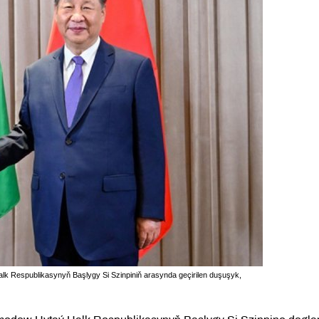
k Respublikasynyň Başlygy Si Szinpiniň arasynda geçirilen duşuşyk,