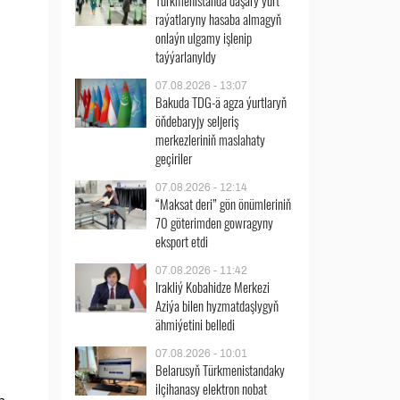
Türkmenistanda daşary ýurt
raýatlaryny hasaba almagyň
onlaýn ulgamy işlenip
taýýarlanyldy
07.08.2026 - 13:07
Bakuda TDG-ä agza ýurtlaryň
öňdebaryjy seljeriş
merkezleriniň maslahaty
geçiriler
07.08.2026 - 12:14
“Maksat deri” gön önümleriniň
70 göterimden gowragyny
eksport etdi
07.08.2026 - 11:42
Irakliý Kobahidze Merkezi
Aziýa bilen hyzmatdaşlygyň
ähmiýetini belledi
07.08.2026 - 10:01
Belarusyň Türkmenistandaky
ilçihanasy elektron nobat