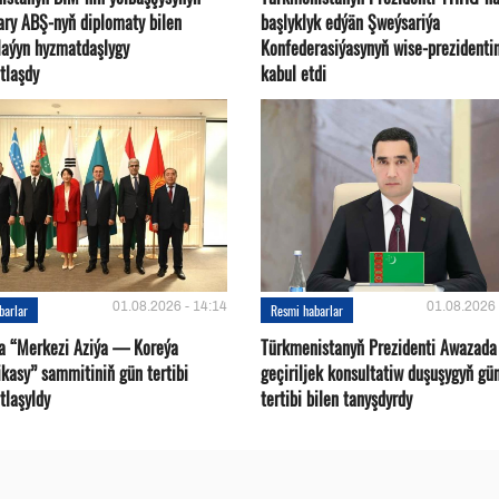
ary ABŞ-nyň diplomaty bilen
başlyklyk edýän Şweýsariýa
plaýyn hyzmatdaşlygy
Konfederasiýasynyň wise-prezidentin
tlaşdy
kabul etdi
01.08.2026 - 14:14
01.08.2026 
barlar
Resmi habarlar
a “Merkezi Aziýa — Koreýa
Türkmenistanyň Prezidenti Awazada
kasy” sammitiniň gün tertibi
geçiriljek konsultatiw duşuşygyň gü
tlaşyldy
tertibi bilen tanyşdyrdy