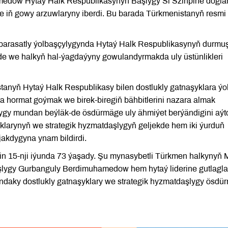
medow Hytaý Halk Respublikasynyň Başlygy Si Szinpine dogla
we iň gowy arzuwlaryny iberdi. Bu barada Türkmenistanyň resmi
 parasatly ýolbaşçylygynda Hytaý Halk Respublikasynyň durmu
de we halkyň hal-ýagdaýyny gowulandyrmakda uly üstünlikleri
nyň Hytaý Halk Respublikasy bilen dostlukly gatnaşyklara ýo
a hormat goýmak we birek-biregiň bähbitlerini nazara almak
lygy mundan beýläk-de ösdürmäge uly ähmiýet berýändigini aýt
klarynyň we strategik hyzmatdaşlygyň geljekde hem iki ýurduň
jakdygyna ynam bildirdi.
n 15-nji iýunda 73 ýaşady. Şu mynasybetli Türkmen halkynyň Mi
şlygy Gurbanguly Berdimuhamedow hem hytaý liderine gutlagla
yndaky dostlukly gatnaşyklary we strategik hyzmatdaşlygy ösdü