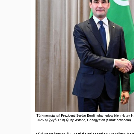
Türkmenistanyň Prezidenti Serdar Berdimuhamedow bilen Hytaý Hal
2025-nji ýylyň 17-nji iýuny, Astana, Gazagystan (Surat: cctv.com)