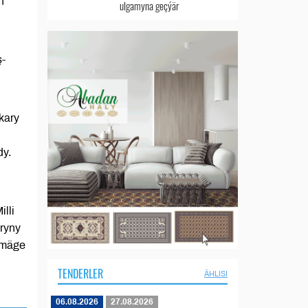
n
ulgamyna geçýär
ş-
kary
dy.
lli
ryny
rmäge
TENDERLER
ÄHLISI
06.08.2026
27.08.2026