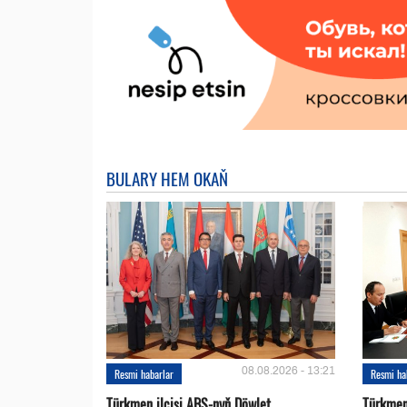
BULARY HEM OKAŇ
08.08.2026 - 13:21
Resmi habarlar
Resmi ha
Türkmen ilçisi ABŞ-nyň Döwlet
Türkmen