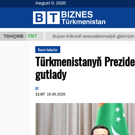
Awgust 9, 2026
37,8 ТМТ
TDHÇMB
Buýan köküniň arassalanmadyk glisirrizin turşusy (
Resmi habarlar
Türkmenistanyň Preziden
gutlady
BT
11:07
16.06.2026