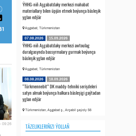
ÝHHG-niň Aşgabatdaky merkezi mahabat
materiallary bilen üpjün etmek boýunça bäsleşik
yglan edýär
Aşgabat, Türkmenistan
07.08.2026
15.09.2026
ÝHHG-niň Aşgabatdaky merkezi awtoulag
duralgasynda bassyrmalary gurmak boýunça
bäsleşik yglan edýär
Aşgabat, Türkmenistan
08.08.2026
18.09.2026
“Türkmennebit” DK maddy-tehniki serişdeleri
satyn almak boýunça halkara bäsleşigi gaýtadan
yglan edýär
Türkmenistan, Aşgabat ş., Arçabil şaýoly 56
- 09:26
TÄZELIKLERIŇIZI ÝOLLAŇ
a