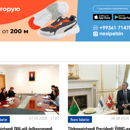
07.08.2026 - 17:57
06.08.2026 
barlar
Resmi habarlar
istanyň DIM-niň ýolbaşçysynyň
Türkmenistanyň Prezidenti ÝHHG-n