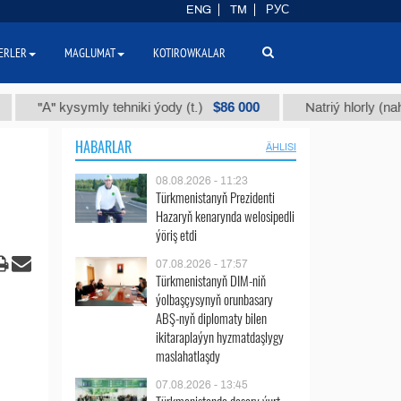
ENG
TM
РУС
ERLER
MAGLUMAT
KOTIROWKALAR
$86 000
" kysymly tehniki ýody (t.)
Natriý hlorly (nahar duzy)
HABARLAR
ÄHLISI
08.08.2026 - 11:23
Türkmenistanyň Prezidenti
Hazaryň kenarynda welosipedli
ýöriş etdi
07.08.2026 - 17:57
Türkmenistanyň DIM-niň
ýolbaşçysynyň orunbasary
ABŞ-nyň diplomaty bilen
ikitaraplaýyn hyzmatdaşlygy
maslahatlaşdy
07.08.2026 - 13:45