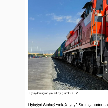
Hytaýdan ugran ýük otlusy (Surat: CCTV)
Hytaýyň Sinhaý welaýatynyň Sinin şäherinden