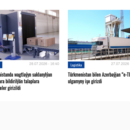
28.07.2026 - 16:40
27.07.2026 
Logistika
istanda wagtlaýyn saklanylýan
Türkmenistan bilen Azerbaýjan “e-T
a bildirilýän talaplara
ulgamyny işe girizdi
ler girizildi