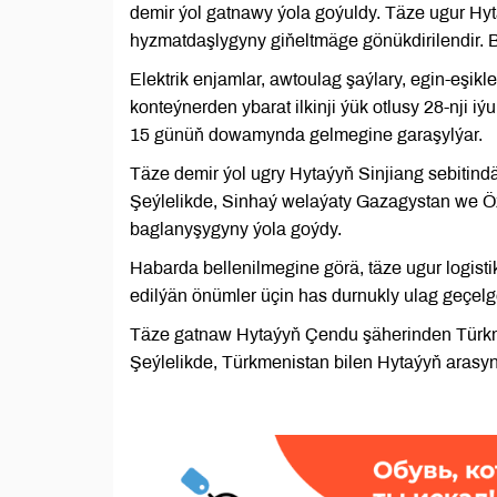
demir ýol gatnawy ýola goýuldy. Täze ugur Hy
hyzmatdaşlygyny giňeltmäge gönükdirilendir. 
Elektrik enjamlar, awtoulag şaýlary, egin-eşikl
konteýnerden ybarat ilkinji ýük otlusy 28-nji 
15 günüň dowamynda gelmegine garaşylýar.
Täze demir ýol ugry Hytaýyň Sinjiang sebitin
Şeýlelikde, Sinhaý welaýaty Gazagystan we Öz
baglanyşygyny ýola goýdy.
Habarda bellenilmegine görä, täze ugur logist
edilýän önümler üçin has durnukly ulag geçelg
Täze gatnaw Hytaýyň Çendu şäherinden Türkme
Şeýlelikde, Türkmenistan bilen Hytaýyň arasyn