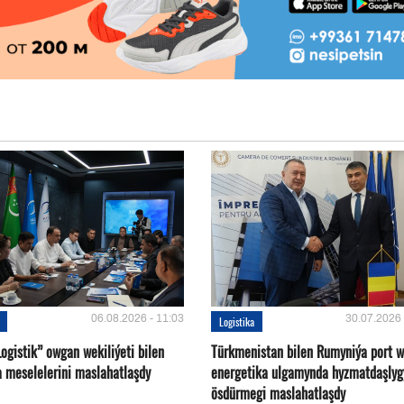
06.08.2026 - 11:03
30.07.2026 
Logistika
ogistik” owgan wekiliýeti bilen
Türkmenistan bilen Rumyniýa port 
a meselelerini maslahatlaşdy
energetika ulgamynda hyzmatdaşlyg
ösdürmegi maslahatlaşdy