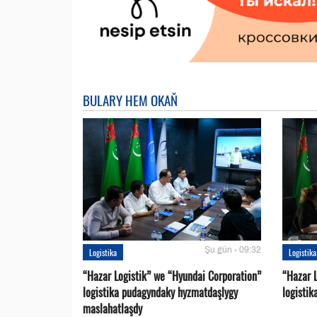
BULARY HEM OKAŇ
Şu gün - 09:32
Logistika
Logistika
“Hazar Logistik” we “Hyundai Corporation”
“Hazar L
logistika pudagyndaky hyzmatdaşlygy
logistik
maslahatlaşdy