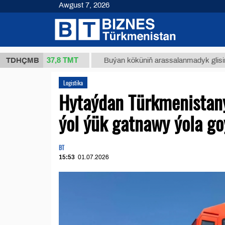
Awgust 7, 2026
37,8 ТМТ
(kg.)
TDHÇMB
Buýan köküniň arassalanmadyk glisirrizin tur
Logistika
Hytaýdan Türkmenistany
ýol ýük gatnawy ýola go
BT
15:53
01.07.2026