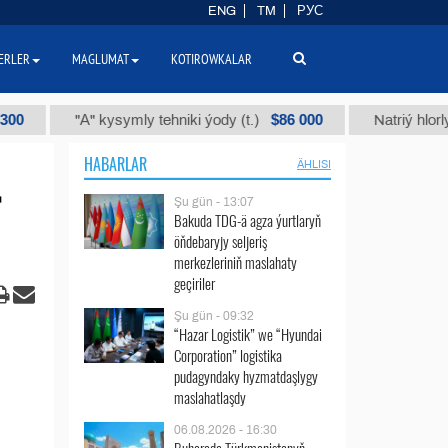
ENG
TM
РУС
ERLER
MAGLUMAT
KOTIROWKALAR
$86 000
"А" kysymly tehniki ýody (t.)
Natriý hlorly (nahar 
HABARLAR
ÄHLISI
Şu gün - 13:07
Bakuda TDG-ä agza ýurtlaryň
öňdebaryjy seljeriş
merkezleriniň maslahaty
geçiriler
Şu gün - 09:32
“Hazar Logistik” we “Hyundai
Corporation” logistika
pudagyndaky hyzmatdaşlygy
maslahatlaşdy
06.08.2026 - 16:30