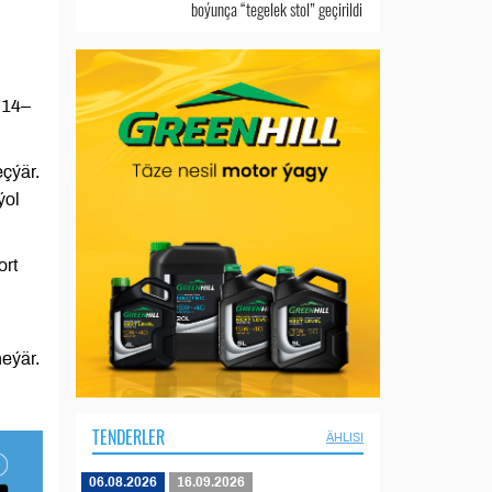
boýunça “tegelek stol” geçirildi
 14–
çýär.
ýol
ort
eýär.
TENDERLER
ÄHLISI
06.08.2026
16.09.2026