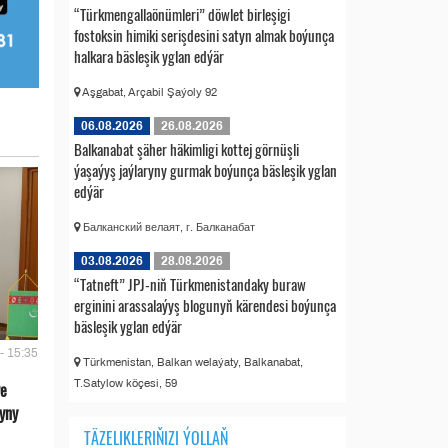
“Türkmengallaönümleri” döwlet birleşigi
fostoksin himiki serişdesini satyn almak boýunça
halkara bäsleşik yglan edýär
Aşgabat, Arçabil Şaýoly 92
06.08.2026
26.08.2026
Balkanabat şäher häkimligi kottej görnüşli
ýaşaýyş jaýlaryny gurmak boýunça bäsleşik yglan
edýär
Балканский велаят, г. Балканабат
03.08.2026
28.08.2026
“Tatneft” JPJ-niň Türkmenistandaky buraw
erginini arassalaýyş blogunyň kärendesi boýunça
bäsleşik yglan edýär
- 15:35
Türkmenistan, Balkan welaýaty, Balkanabat,
T.Satylow köçesi, 59
we
yny
TÄZELIKLERIŇIZI ÝOLLAŇ