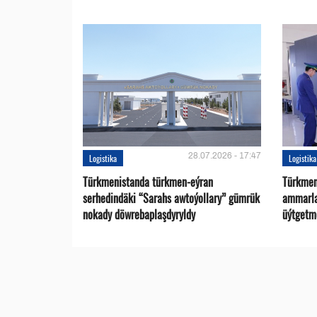
28.07.2026 - 17:47
Logistika
Logistika
Türkmenistanda türkmen-eýran
Türkmen
serhedindäki “Sarahs awtoýollary” gümrük
ammarlar
nokady döwrebaplaşdyryldy
üýtgetme