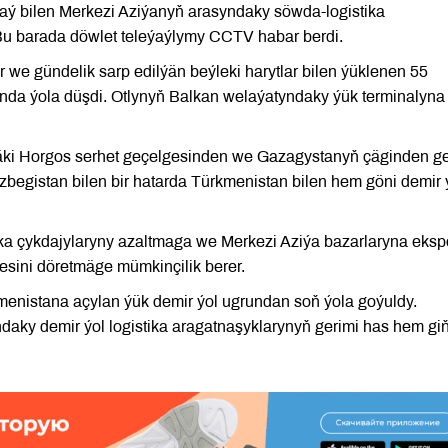
taý bilen Merkezi Aziýanyň arasyndaky söwda-logistika
Bu barada döwlet teleýaýlymy CCTV habar berdi.
er we gündelik sarp edilýän beýleki harytlar bilen ýüklenen 55
iýunda ýola düşdi. Otlynyň Balkan welaýatyndaky ýük terminalyna
däki Horgos serhet geçelgesinden we Gazagystanyň çäginden ge
begistan bilen bir hatarda Türkmenistan bilen hem göni demir 
ika çykdajylaryny azaltmaga we Merkezi Aziýa bazarlaryna eksp
esini döretmäge mümkinçilik berer.
nistana açylan ýük demir ýol ugrundan soň ýola goýuldy.
daky demir ýol logistika aragatnaşyklarynyň gerimi has hem giň