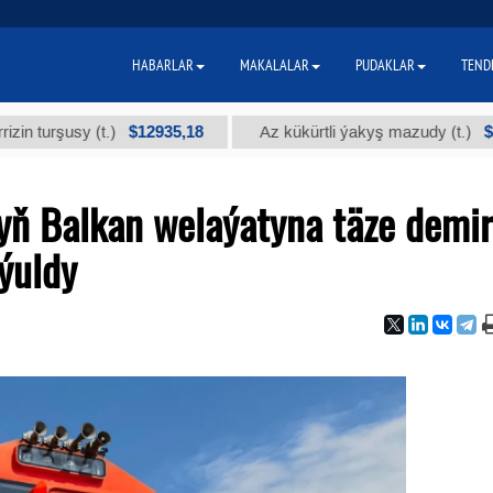
HABARLAR
MAKALALAR
PUDAKLAR
TEND
$12935,18
$300
şusy (t.)
Az kükürtli ýakyş mazudy (t.)
ň Balkan welaýatyna täze demir
ýuldy