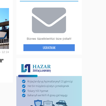
Biznes täzelikleriňizi bize ýollaň!
UGRATMAK
- 12:14
IR”