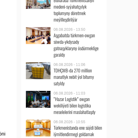
Buharada Türkmenistanyň
medeni-syýahatçylyk
toplumyny döretmek
meýilleşdirilýär
06.08.2026 - 13:50
Aşgabatda türkmen-owgan
söwda-ykdysady
gatnaşyklaryny ösdürmeklige
garaldy
06.08.2026 - 11:06
TDHÇMB-da 270 million
manatlyk nebit ýol bitumy
satyldy
06.08.2026 - 11:03
“Hazar Logistik” owgan
wekiliýeti bilen logistika
meselelerini maslahatlaşdy
06.08.2026 - 10:55
Türkmenistanda ene süýdi bilen
iýmitlendirmegi goldamak
öni