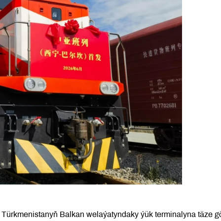
 Türkmenistanyň Balkan welaýatyndaky ýük terminalyna täze g