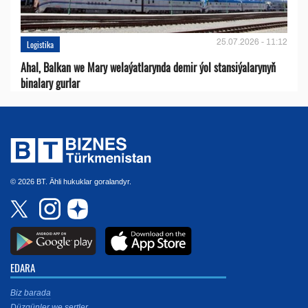
25.07.2026 - 11:12
Logistika
Ahal, Balkan we Mary welaýatlarynda demir ýol stansiýalarynyň
binalary gurlar
© 2026 BT. Ähli hukuklar goralandyr.
EDARA
Biz barada
Düzgünler we şertler