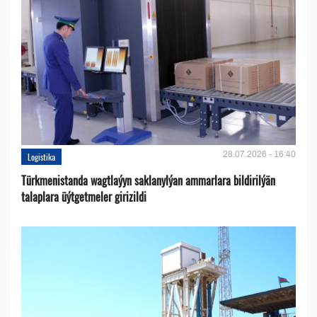
28.07.2026 - 16:40
Logistika
Türkmenistanda wagtlaýyn saklanylýan ammarlara bildirilýän
talaplara üýtgetmeler girizildi