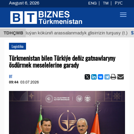
Awgust 6, 2026
ENG
TM
РУС
Toggl
navig
$12935,1
TDHÇMB
Buýan köküniň arassalanmadyk glisirrizin turşusy (t.)
Logistika
Türkmenistan bilen Türkiýe deňiz gatnawlaryny
ösdürmek meselelerine garady
BT
09:44
03.07.2026