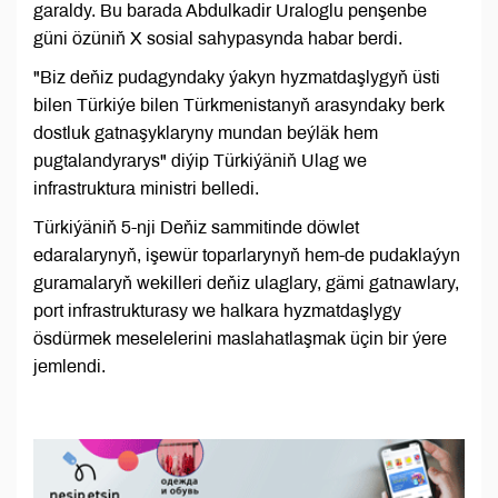
garaldy. Bu barada Abdulkadir Uraloglu penşenbe
güni özüniň X sosial sahypasynda habar berdi.
"Biz deňiz pudagyndaky ýakyn hyzmatdaşlygyň üsti
bilen Türkiýe bilen Türkmenistanyň arasyndaky berk
dostluk gatnaşyklaryny mundan beýläk hem
pugtalandyrarys" diýip Türkiýäniň Ulag we
infrastruktura ministri belledi.
Türkiýäniň 5-nji Deňiz sammitinde döwlet
edaralarynyň, işewür toparlarynyň hem-de pudaklaýyn
guramalaryň wekilleri deňiz ulaglary, gämi gatnawlary,
port infrastrukturasy we halkara hyzmatdaşlygy
ösdürmek meselelerini maslahatlaşmak üçin bir ýere
jemlendi.