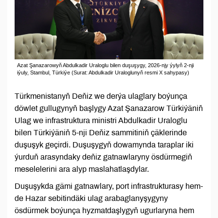
Azat Şanazarowyň Abdulkadir Uraloglu bilen duşuşygy, 2026-njy ýylyň 2-nji
iýuly, Stambul, Türkiýe (Surat: Abdulkadir Uraloglunyň resmi X sahypasy)
Türkmenistanyň Deňiz we derýa ulaglary boýunça
döwlet gullugynyň başlygy Azat Şanazarow Türkiýäniň
Ulag we infrastruktura ministri Abdulkadir Uraloglu
bilen Türkiýäniň 5-nji Deňiz sammitiniň çäklerinde
duşuşyk geçirdi. Duşuşygyň dowamynda taraplar iki
ýurduň arasyndaky deňiz gatnawlaryny ösdürmegiň
meselelerini ara alyp maslahatlaşdylar.
Duşuşykda gämi gatnawlary, port infrastrukturasy hem-
de Hazar sebitindäki ulag arabaglanyşygyny
ösdürmek boýunça hyzmatdaşlygyň ugurlaryna hem