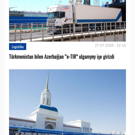
27.07.2026 - 12:14
Logistika
Türkmenistan bilen Azerbaýjan “e-TIR” ulgamyny işe girizdi