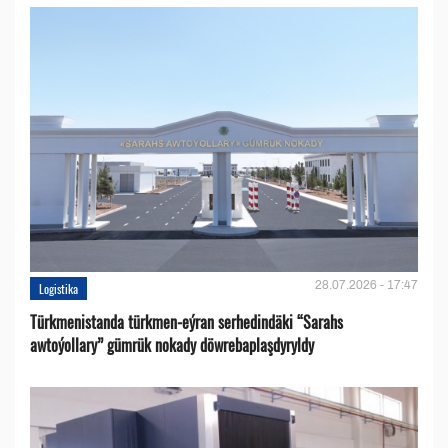
28.07.2026 - 17:47
Logistika
Türkmenistanda türkmen-eýran serhedindäki “Sarahs
awtoýollary” gümrük nokady döwrebaplaşdyryldy