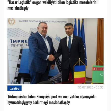
“Hazar Logistik” owgan wekiliýeti bilen logistika meselelerini
maslahatlaşdy
30.07.2026 - 15:35
Logistika
Türkmenistan bilen Rumyniýa port we energetika ulgamynda
hyzmatdaşlygyny ösdürmegi maslahatlaşdy