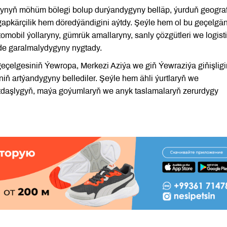
atynyň möhüm bölegi bolup durýandygyny belläp, ýurduň geograf
ogapkärçilik hem döredýändigini aýtdy. Şeýle hem ol bu geçelgä
wtomobil ýollaryny, gümrük amallaryny, sanly çözgütleri we logist
de garalmalydygyny nygtady.
çelgesiniň Ýewropa, Merkezi Aziýa we giň Ýewraziýa giňişligi
ň artýandygyny bellediler. Şeýle hem ähli ýurtlaryň we
daşlygyň, maýa goýumlaryň we anyk taslamalaryň zerurdygy