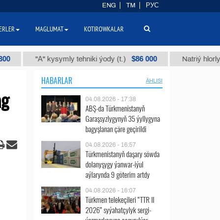
ENG
TM
РУС
ERLER
MAGLUMAT
KOTIROWKALAR
$86 000
А" kysymly tehniki ýody (t.)
Natriý hlorly (nahar duzy)
HABARLAR
ÄHLISI
ag
04.08.2026 - 17:38
ABŞ-da Türkmenistanyň
Garaşsyzlygynyň 35 ýyllygyna
bagyşlanan çäre geçirildi
04.08.2026 - 16:57
Türkmenistanyň daşary söwda
dolanyşygy ýanwar-iýul
aýlarynda 9 göterim artdy
04.08.2026 - 16:07
Türkmen telekeçileri “TTR II
2026” syýahatçylyk sergi-