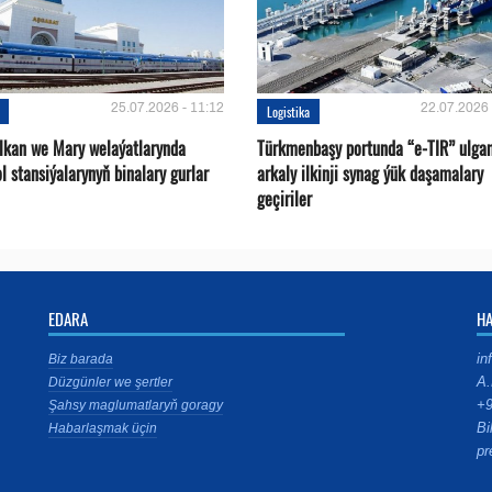
25.07.2026 - 11:12
22.07.2026 
Logistika
alkan we Mary welaýatlarynda
Türkmenbaşy portunda “e-TIR” ulga
l stansiýalarynyň binalary gurlar
arkaly ilkinji synag ýük daşamalary
geçiriler
EDARA
H
in
Biz barada
A.
Düzgünler we şertler
+9
Şahsy maglumatlaryň goragy
Bi
Habarlaşmak üçin
pr