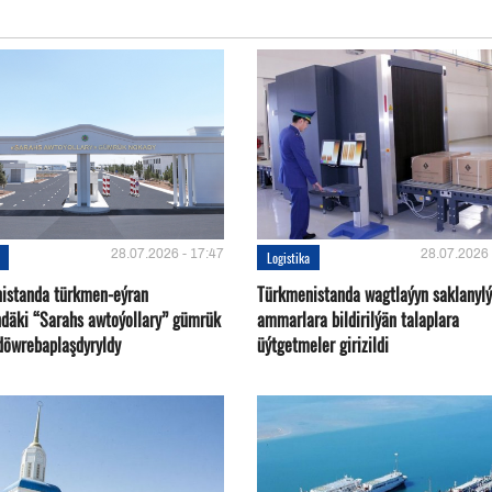
28.07.2026 - 17:47
28.07.2026 
Logistika
istanda türkmen-eýran
Türkmenistanda wagtlaýyn saklanyl
ndäki “Sarahs awtoýollary” gümrük
ammarlara bildirilýän talaplara
döwrebaplaşdyryldy
üýtgetmeler girizildi