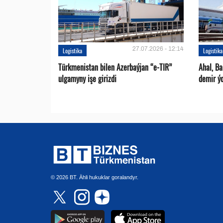
27.07.2026 - 12:14
Logistika
Logistika
Türkmenistan bilen Azerbaýjan “e-TIR”
Ahal, B
ulgamyny işe girizdi
demir ýo
© 2026 BT. Ähli hukuklar goralandyr.