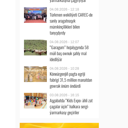
ýarmarkasyna çagyrylýar
04.08.2026 - 12:18
Türkmen wekiliýeti CAREC-de
sanly aragatnaşyk
mümkinçilikleri bilen
tanyşdyrdy
04.08.2026 - 12:07
“Garagum” hojalygynda 58
müň baş ownuk şahly mal
idedilýär
04.08.2026 - 10:28
Köneürgenjiň pagta egriji
fabrigi 31,5 million manatdan
gowrak önüm öndürdi
03.08.2026 - 16:15
Aşgabatda “Kids Expo: ähli zat
çagalar üçin” halkara sergi-
ýarmarkasy geçiriler