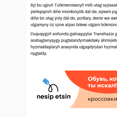
Ilçi bu ugruň Türkmenistanyň milli ulag syýas
ýerleşişiniň diňe mümkinçilik däl-de, eýsem j
diňe bir ulag ýoly däl-de, portlary, demir we a
ulgamyny öz içine alýan bitewi ulgam hökmün
Duşuşygyň soňunda gatnaşyjylar Transhazar ge
arabaglanyşygy pugtalandyrmakdaky ähmiýetini
hyzmatdaşlaryň arasynda utgaşdyrylan hyzmat
nygtaldy.