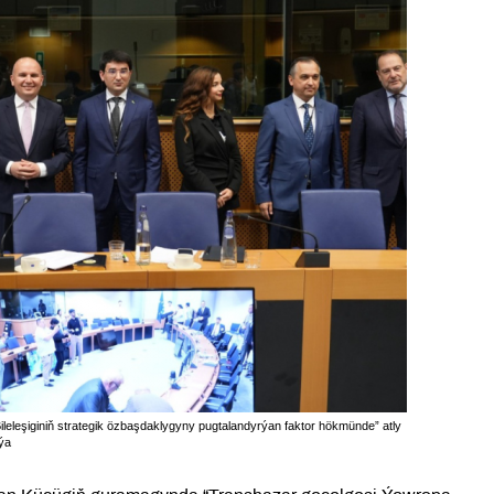
leleşiginiň strategik özbaşdaklygyny pugtalandyrýan faktor hökmünde” atly
iýa