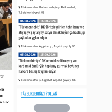
Türkmenistan, Balkan welaýaty, Balkanabat,
T.Satylow köçesi, 59
05.08.2026
15.09.2026
“Türkmennebit” DK ýöriteleşdirilen tehnikany we
atiýäçlyk şaýlaryny satyn almak boýunça bäsleşigi
gaýtadan yglan edýär
Türkmenistan, Aşgabat ş., Arçabil şaýoly 56
05.08.2026
15.09.2026
"Türkmenhimiýa" DK ammiak selitrasyny we
karbamid öndürýän toplumy gurmak boýunça
halkara bäsleşik yglan edýär
ygy,
Türkmenistan, ş.Aşgabat, Arçabil şaýoly 132
ele
TÄZELIKLERIŇIZI ÝOLLAŇ
en
awkaz