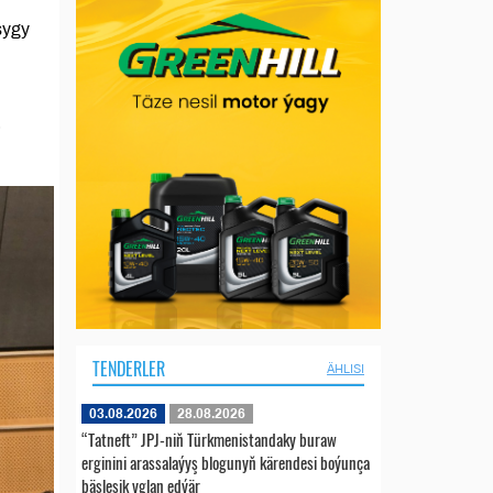
şygy
,
TENDERLER
ÄHLISI
03.08.2026
28.08.2026
“Tatneft” JPJ-niň Türkmenistandaky buraw
erginini arassalaýyş blogunyň kärendesi boýunça
bäsleşik yglan edýär