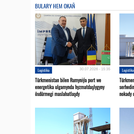
BULARY HEM OKAŇ
30.07.2026 - 15:35
Logistika
Logistika
Türkmenistan bilen Rumyniýa port we
Türkmen
energetika ulgamynda hyzmatdaşlygyny
serhedi
ösdürmegi maslahatlaşdy
nokady 