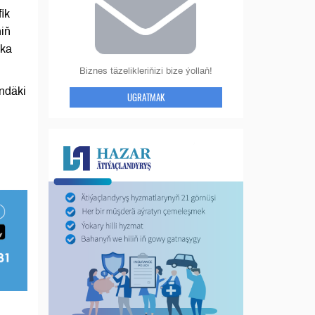
ik
niň
ika
Biznes täzelikleriňizi bize ýollaň!
ndäki
UGRATMAK