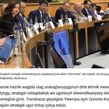
şiginiň strategik özbaşdaklygyny pugtalandyrýan faktor hökmünde” atly tegelek stol duşuş
 Belgiýadaky ilçihanasy)
anow häzirki wagtda ulag arabaglanyşygynyň diňe tehniki mes
ylygy, strategik özbaşdaklyk we ugurlaryň diwersifikasiýasy bil
lemegine görä, Transhazar geçelgesi Ýewropa üçin Günorta K
eşýän strategik ugur bolup çykyş edýär.