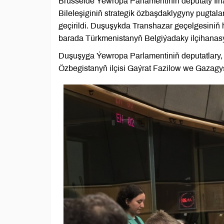
Brusselde Ýewropa Parlamentiniň deputaty I
Bileleşiginiň strategik özbaşdaklygyny pugtala
geçirildi. Duşuşykda Transhazar geçelgesiniň 
barada Türkmenistanyň Belgiýadaky ilçihanas
Duşuşyga Ýewropa Parlamentiniň deputatlary,
Özbegistanyň ilçisi Gaýrat Fazilow we Gazagy