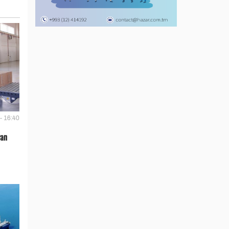
- 16:40
ýan