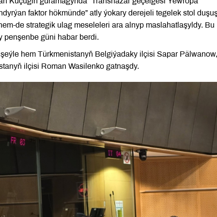
lhan Küçügiň guramagynda “Transhazar geçelgesi Ýewropa
ndyrýan faktor hökmünde” atly ýokary derejeli tegelek stol duşu
hem-de strategik ulag meseleleri ara alnyp maslahatlaşyldy. Bu
y penşenbe güni habar berdi.
 şeýle hem Türkmenistanyň Belgiýadaky ilçisi Sapar Pälwanow
stanyň ilçisi Roman Wasilenko gatnaşdy.