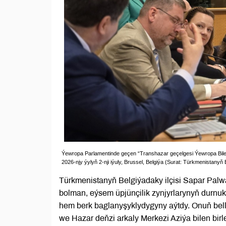
Ýewropa Parlamentinde geçen “Transhazar geçelgesi Ýewropa Bilele
2026-njy ýylyň 2-nji iýuly, Brussel, Belgiýa (Surat: Türkmenistanyň
Türkmenistanyň Belgiýadaky ilçisi Sapar Palw
bolman, eýsem üpjünçilik zynjyrlarynyň durnukl
hem berk baglanyşyklydygyny aýtdy. Onuň bel
we Hazar deňzi arkaly Merkezi Aziýa bilen birl