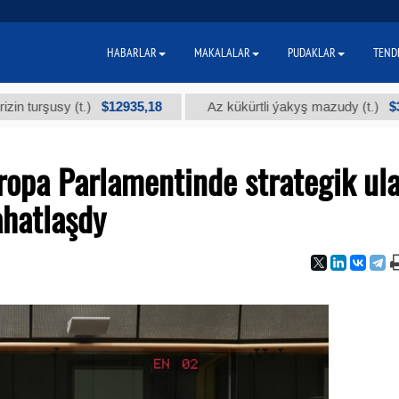
HABARLAR
MAKALALAR
PUDAKLAR
TEND
$12935,18
$300
(t.)
Az kükürtli ýakyş mazudy (t.)
"
ropa Parlamentinde strategik ul
hatlaşdy