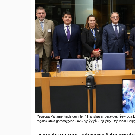
Ýewropa Parlamentinde geçirilen “Transhazar geçelgesi Ýewropa Bi
tegelek stola gatnaşyjylar, 2026-njy ýylyň 2-nji iýuly, Brýussel, Belg