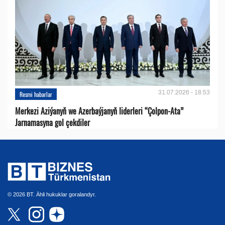
31.07.2026 - 18:53
Resmi habarlar
Merkezi Aziýanyň we Azerbaýjanyň liderleri “Çolpon-Ata”
Jarnamasyna gol çekdiler
© 2026 BT. Ähli hukuklar goralandyr.