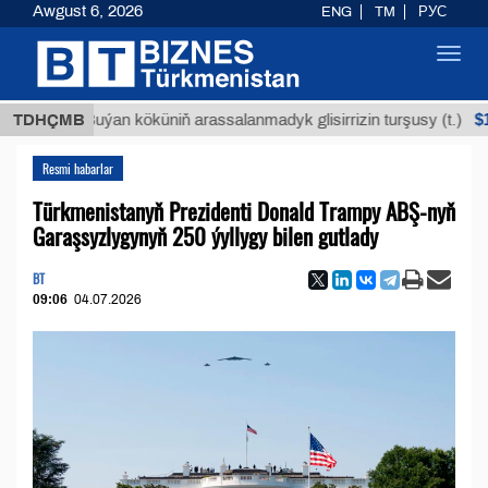
Awgust 6, 2026
ENG
TM
РУС
Toggl
navig
$12935,1
TDHÇMB
Buýan köküniň arassalanmadyk glisirrizin turşusy (t.)
Resmi habarlar
Türkmenistanyň Prezidenti Donald Trampy ABŞ-nyň
Garaşsyzlygynyň 250 ýyllygy bilen gutlady
BT
09:06
04.07.2026