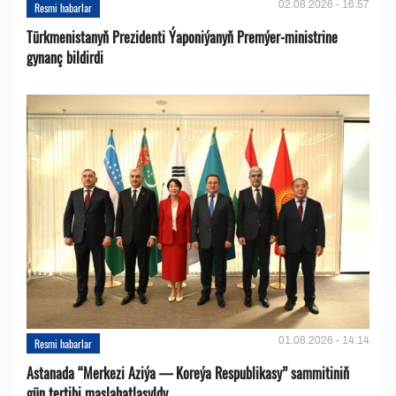
02.08.2026 - 16:57
Resmi habarlar
Türkmenistanyň Prezidenti Ýaponiýanyň Premýer-ministrine
gynanç bildirdi
01.08.2026 - 14:14
Resmi habarlar
Astanada “Merkezi Aziýa — Koreýa Respublikasy” sammitiniň
gün tertibi maslahatlaşyldy