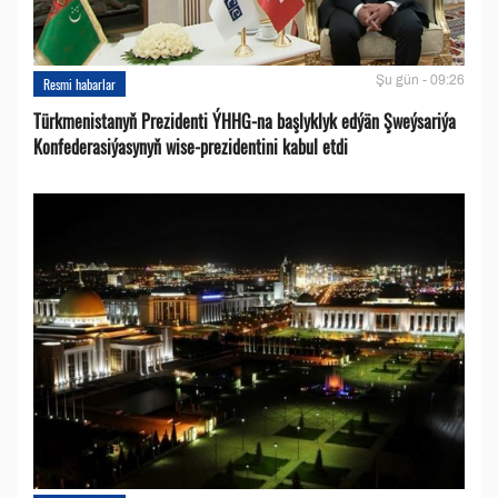
Şu gün - 09:26
Resmi habarlar
Türkmenistanyň Prezidenti ÝHHG-na başlyklyk edýän Şweýsariýa
Konfederasiýasynyň wise-prezidentini kabul etdi