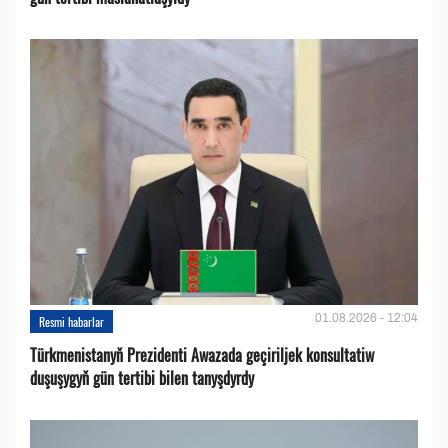
01.08.2026 - 12:04
Resmi habarlar
Türkmenistanyň Prezidenti Awazada geçiriljek konsultatiw
duşuşygyň gün tertibi bilen tanyşdyrdy