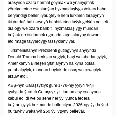
arasynda özara hormat goýmak we ynanyşmak
ýörelgelerine esaslanýan hyzmatdaşlyga ýokary baha
berýändigi bellenilýär. Şeýle hem türkmen tarapynyň
iki ýurduň halklarynyň bähbitlerine laýyk gelýän netijeli
dialogy we özara bähbitli hyzmatdaşlygy mundan
beýläk-de ösdürmek ugrunda tagallalaryny dowam
etdirmäge taýýardygy tassyklanylýar.
Türkmenistanyň Prezidenti gutlagynyň ahyrynda
Donald Trampa berk jan saglyk, bagt we abadançylyk,
Amerikanyň Birleşen Ştatlarynyň halkyna bolsa
parahatçylyk, mundan beýläk-de ösüş we rowaçlyk
arzuw etdi.
ABŞ-nyň Garaşsyzlyk güni 1776-njy ýylyň 4-nji
iýulynda ýurduň Garaşsyzlyk Jarnamasy esasynda
kabul edildi we bu sene her ýyl ýurtda federal
baýramçylyk hökmünde bellenilýär. 2026-njy ýylda ýurt
bu taryhy wakanyň 250 ýyllygyny belleýär.