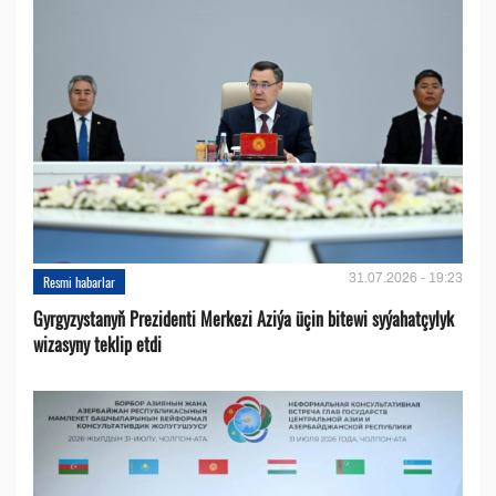
31.07.2026 - 19:23
Resmi habarlar
Gyrgyzystanyň Prezidenti Merkezi Aziýa üçin bitewi syýahatçylyk
wizasyny teklip etdi