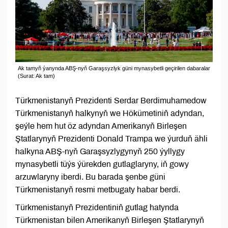
Ak tamyň ýanynda ABŞ-nyň Garaşsyzlyk güni mynasybetli geçirilen dabaralar
(Surat: Ak tam)
Türkmenistanyň Prezidenti Serdar Berdimuhamedow
Türkmenistanyň halkynyň we Hökümetiniň adyndan,
şeýle hem hut öz adyndan Amerikanyň Birleşen
Ştatlarynyň Prezidenti Donald Trampa we ýurduň ähli
halkyna ABŞ-nyň Garaşsyzlygynyň 250 ýyllygy
mynasybetli tüýs ýürekden gutlaglaryny, iň gowy
arzuwlaryny iberdi. Bu barada şenbe güni
Türkmenistanyň resmi metbugaty habar berdi.
Türkmenistanyň Prezidentiniň gutlag hatynda
Türkmenistan bilen Amerikanyň Birleşen Ştatlarynyň