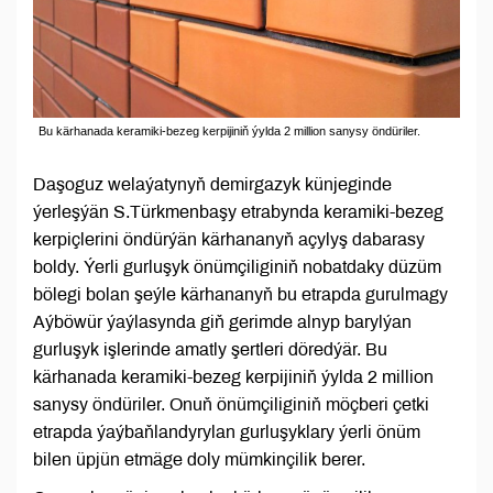
Bu kärhanada keramiki-bezeg kerpijiniň ýylda 2 million sanysy öndüriler.
Daşoguz welaýatynyň demirgazyk künjeginde
ýerleşýän S.Türkmenbaşy etrabynda keramiki-bezeg
kerpiçlerini öndürýän kärhananyň açylyş dabarasy
boldy. Ýerli gurluşyk önümçiliginiň nobatdaky düzüm
bölegi bolan şeýle kärhananyň bu etrapda gurulmagy
Aýböwür ýaýlasynda giň gerimde alnyp barylýan
gurluşyk işlerinde amatly şertleri döredýär. Bu
kärhanada keramiki-bezeg kerpijiniň ýylda 2 million
sanysy öndüriler. Onuň önümçiliginiň möçberi çetki
etrapda ýaýbaňlandyrylan gurluşyklary ýerli önüm
bilen üpjün etmäge doly mümkinçilik berer.