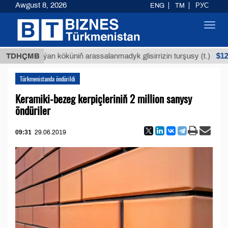
Awgust 8, 2026
ENG
TM
РУС
Toggl
navig
$12935,1
TDHÇMB
Buýan köküniň arassalanmadyk glisirrizin turşusy (t.)
Türkmenistanda öndürildi
Keramiki-bezeg kerpiçleriniň 2 million sanysy
öndüriler
09:31
29.06.2019