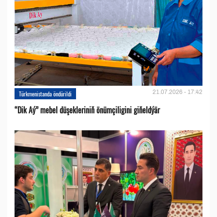
21.07.2026 - 17:42
Türkmenistanda öndürildi
“Dik Aý” mebel düşekleriniň önümçiligini giňeldýär