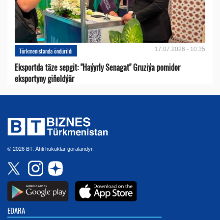
17.07.2026 - 10:35
Türkmenistanda öndürildi
Eksportda täze sepgit: "Haýyrly Senagat" Gruziýa pomidor
eksportyny giňeldýär
© 2026 BT. Ähli hukuklar goralandyr.
EDARA