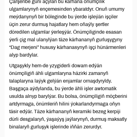
Çarşenbe güni açylan bu kärhana önümçilik
ulgamlarynyň ençemesinden ybaratdyr. Onuň umumy
meýdanynyň bir böleginde bu ýerde işleýän işçiler
üçin zerur durmuş hajatlary hem oňaýly şertler
döredilen ulgamlar ýerleşýär. Önümçiliginde esasan
ýerli çig mal ulanylýan täze kärhananyň gurluşygyny
“Dag merjeni” hususy kärhanasynyň işçi ­hünärmenleri
alyp bardylar.
Utgaşykly hem-­de yzygiderli dowam edýän
önümçiligiň ähli ulgamlaryna häzirki zamanyň
talaplaryna laýyk gelýän enjamlar ornaşdyryldy.
Başgaça aýdylanda, bu ýerde ähli işler awtomatik
usulda alnyp barylýar. Bu bolsa, önümçiligiň möçberini
artdyrmaga, önümleriň hilini ýokarlandyrmaga oňyn
täsir edýär. Täze kärhananyň keramiki­ bezeg kerpiji
dürli desgalaryň, ýaşaýyş jaýlarynyň, durmuş maksatly
binalaryň gurluşyk işlerinde iňňän zerurdyr.