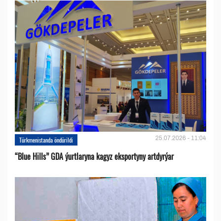
25.07.2026 - 11:04
Türkmenistanda öndürildi
“Blue Hills” GDA ýurtlaryna kagyz eksportyny artdyrýar