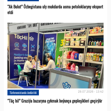
“Ak Bulut” Özbegistana uly mukdarda asma potoloklaryny eksport
etdi
28.07.2026 - 13:42
Türkmenistanda öndürildi
“Täç hil” Gruziýa bazaryna çykmak boýunça gepleşikleri geçirýär