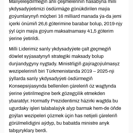
Maliýeleşdirmegiň ähli çeşmeleriniň hasabyna milli
ykdysadyýetimizi ösdürmäge gönükdirilen maýa
goýumlarynyň möçberi 16 milliard manada ýa-da jemi
içerki önümiň 26,6 göterimine barabar bolup, 2019-njy
ýyl üçin maýa goýum maksatnamasy 41,5 göterim
ýerine ýetirildi.
Milli Liderimiz sanly ykdysadyýete çalt geçmegiň
döwlet syýasatynyň strategiki maksady bolup
durýandygyny nygtady. Ministrligiň gaýragoýulmasyz
wezipeleriniň biri Türkmenistanda 2019 – 2025-nji
ýyllarda sanly ykdysadyýeti ösdürmegiň
Konsepsiýasynda bellenilen çäreleriň öz wagtynda
ýerine ýetirilmegine berk gözegçilik etmekden
ybaratdyr. Hormatly Prezidentimiz häzirki wagtda bu
ugurdaky işleri talabalaýyk alyp barmak hem-de öňde
goýlan wezipeleri çözmek üçin has netijeli çäreleriň
görülmelidigini aýdyp, bu babatda ministre anyk
tabşyryklary berdi.