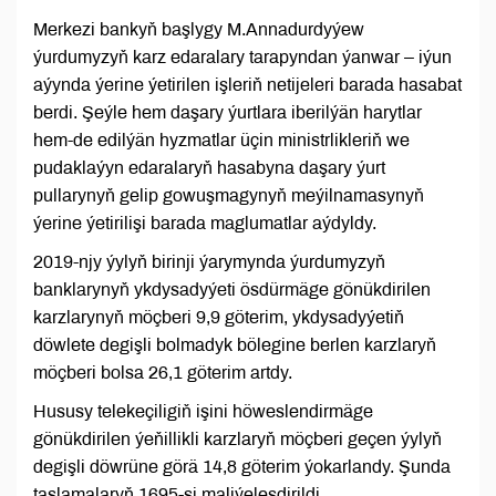
Merkezi bankyň başlygy M.Annadurdyýew
ýurdumyzyň karz edaralary tarapyndan ýanwar – iýun
aýynda ýerine ýetirilen işleriň netijeleri barada hasabat
berdi. Şeýle hem daşary ýurtlara iberilýän harytlar
hem-de edilýän hyzmatlar üçin ministrlikleriň we
pudaklaýyn edaralaryň hasabyna daşary ýurt
pullarynyň gelip gowuşmagynyň meýilnamasynyň
ýerine ýetirilişi barada maglumatlar aýdyldy.
2019-njy ýylyň birinji ýarymynda ýurdumyzyň
banklarynyň ykdysadyýeti ösdürmäge gönükdirilen
karzlarynyň möçberi 9,9 göterim, ykdysadyýetiň
döwlete degişli bolmadyk bölegine berlen karzlaryň
möçberi bolsa 26,1 göterim artdy.
Hususy telekeçiligiň işini höweslendirmäge
gönükdirilen ýeňillikli karzlaryň möçberi geçen ýylyň
degişli döwrüne görä 14,8 göterim ýokarlandy. Şunda
taslamalaryň 1695-si maliýeleşdirildi.