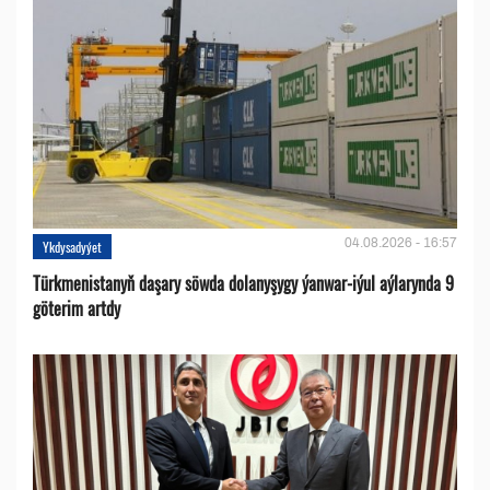
04.08.2026 - 16:57
Ykdysadyýet
Türkmenistanyň daşary söwda dolanyşygy ýanwar-iýul aýlarynda 9
göterim artdy