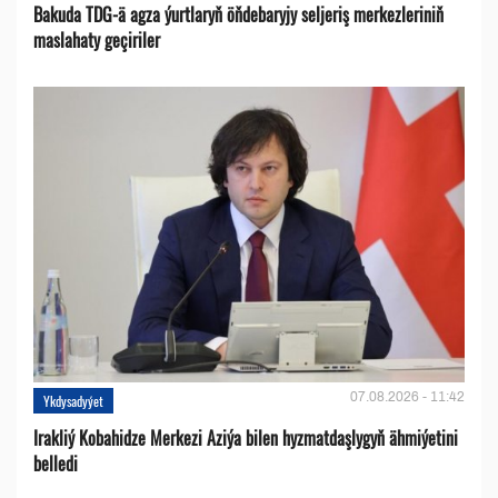
Bakuda TDG-ä agza ýurtlaryň öňdebaryjy seljeriş merkezleriniň
maslahaty geçiriler
07.08.2026 - 11:42
Ykdysadyýet
Irakliý Kobahidze Merkezi Aziýa bilen hyzmatdaşlygyň ähmiýetini
belledi