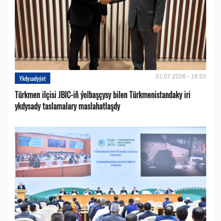
31.07.2026 - 16:53
Ykdysadyýet
Türkmen ilçisi JBIC-iň ýolbaşçysy bilen Türkmenistandaky iri
ykdysady taslamalary maslahatlaşdy