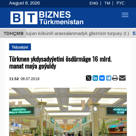
Awgust 8, 2026
ENG
TM
РУС
Toggl
navig
$12935,1
TDHÇMB
Buýan köküniň arassalanmadyk glisirrizin turşusy (t.)
Ykdysadyýet
Türkmen ykdysadyýetini ösdürmäge 16 mlrd.
manat maýa goýuldy
11:52
06.07.2019