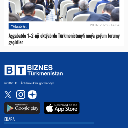
29.07.2026 - 14:34
Ykdysadyýet
Aşgabatda 1–2-nji oktýabrda Türkmenistanyň maýa goýum forumy
geçiriler
© 2026 BT. Ähli hukuklar goralandyr.
EDARA