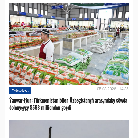
05.08.2026 - 14:35
Ykdysadyýet
Ýanwar-iýun: Türkmenistan bilen Özbegistanyň arasyndaky söwda
dolanyşygy $598 milliondan geçdi