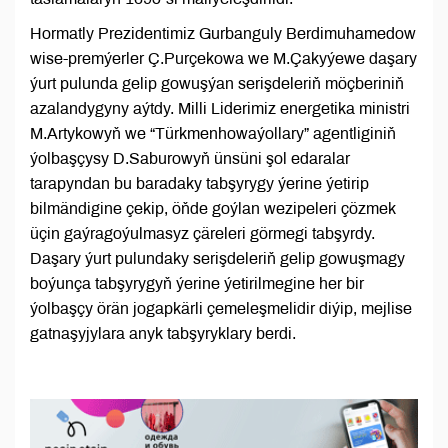
Hormatly Prezidentimiz Gurbanguly Berdimuhamedow
wise-premýerler Ç.Purçekowa we M.Çakyýewe daşary
ýurt pulunda gelip gowuşýan serişdeleriň möçberiniň
azalandygyny aýtdy. Milli Liderimiz energetika ministri
M.Artykowyň we “Türkmenhowaýollary” agentliginiň
ýolbaşçysy D.Saburowyň ünsüni şol edaralar
tarapyndan bu baradaky tabşyrygy ýerine ýetirip
bilmändigine çekip, öňde goýlan wezipeleri çözmek
üçin gaýragoýulmasyz çäreleri görmegi tabşyrdy.
Daşary ýurt pulundaky serişdeleriň gelip gowuşmagy
boýunça tabşyrygyň ýerine ýetirilmegine her bir
ýolbaşçy örän jogapkärli çemeleşmelidir diýip, mejlise
gatnaşyjylara anyk tabşyryklary berdi.