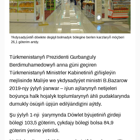
Ykdysadyýetiň döwlete degişli bolmadyk bölegine berlen karzlaryň möçberi
26,1 göterim artdy.
Türkmenistanyň Prezidenti Gurbanguly
Berdimuhamedowyň anna güni geçiren
Türkmenistanyň Ministrler Kabinetiniň giňişleýin
mejlisinde Maliýe we ykdysadyýet ministri B.Bazarow
2019-njy ýylyň ýanwar – iýun aýlarynyň netijeleri
boýunça halk hojalyk toplumlarynyň ähli pudaklarynda
durnukly ösüşiň üpjün edilýändigini aýtdy.
Şu ýylyň 1-nji ýarymynda Döwlet býujetiniň girdeji
bölegi 103,5 göterim, çykdajy bölegi bolsa 84,9
göterim ýerine ýetirildi.