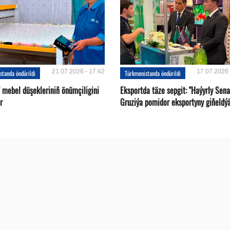
21.07.2026 - 17:42
17.07.2026 
standa öndürildi
Türkmenistanda öndürildi
 mebel düşekleriniň önümçiligini
Eksportda täze sepgit: "Haýyrly Sena
r
Gruziýa pomidor eksportyny giňeldý