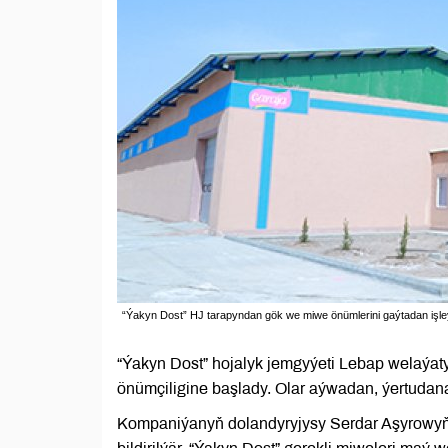
“Ýakyn Dost” HJ tarapyndan gök we miwe önümlerini gaýtadan işleý
“Ýakyn Dost” hojalyk jemgyýeti Lebap welaýaty
önümçiligine başlady. Olar aýwadan, ýertudana
Kompaniýanyň dolandyryjysy Serdar Aşyrowyň 