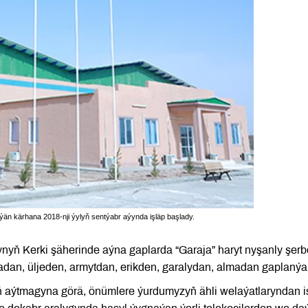
än kärhana 2018-nji ýylyň sentýabr aýynda işläp başlady.
nyň Kerki şäherinde aýna gaplarda “Garaja” haryt nyşanly şerb
dan, üljeden, armytdan, erikden, garalydan, almadan gaplanýar
aýtmagyna görä, önümlere ýurdumyzyň ähli welaýatlaryndan i