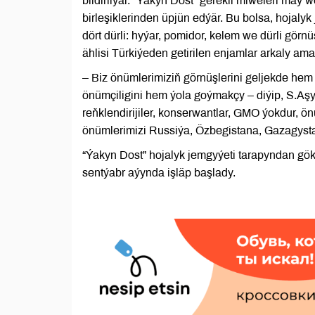
bildirilýär. “Ýakyn Dost” gerekli miweleri maý
birleşiklerinden üpjün edýär. Bu bolsa, hojaly
dört dürli: hyýar, pomidor, kelem we dürli gör
ählisi Türkiýeden getirilen enjamlar arkaly ama
– Biz önümlerimiziň görnüşlerini geljekde hem
önümçiligini hem ýola goýmakçy – diýip, S.Aşy
reňklendirijiler, konserwantlar, GMO ýokdur, önü
önümlerimizi Russiýa, Özbegistana, Gazagysta
“Ýakyn Dost” hojalyk jemgyýeti tarapyndan gö
sentýabr aýynda işläp başlady.