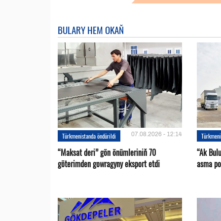
BULARY HEM OKAŇ
07.08.2026 - 12:14
Türkmenistanda öndürildi
Türkmeni
“Maksat deri” gön önümleriniň 70
“Ak Bul
göterimden gowragyny eksport etdi
asma po