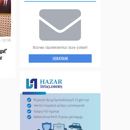
- 10:35
Biznes täzelikleriňizi bize ýollaň!
gat"
är
UGRATMAK