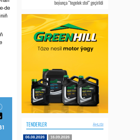
aýhan
boýunça “tegelek stol” geçirildi
le-de
iniň
yň
e
TENDERLER
ÄHLISI
06.08.2026
16.09.2026