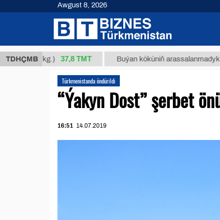
Awgust 8, 2026
37,8 ТМТ
34/1 (kg.)
TDHÇMB
Buýan köküniň arassalanmadyk glisirrizi
Türkmenistanda öndürildi
“Ýakyn Dost” şerbet ön
16:51
14.07.2019