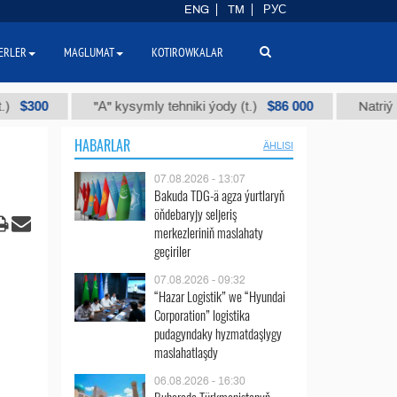
ENG
TM
РУС
ERLER
MAGLUMAT
KOTIROWKALAR
0
$86 000
"А" kysymly tehniki ýody (t.)
Natriý hlorly (
HABARLAR
ÄHLISI
07.08.2026 - 13:07
Bakuda TDG-ä agza ýurtlaryň
öňdebaryjy seljeriş
merkezleriniň maslahaty
geçiriler
07.08.2026 - 09:32
“Hazar Logistik” we “Hyundai
Corporation” logistika
pudagyndaky hyzmatdaşlygy
maslahatlaşdy
06.08.2026 - 16:30