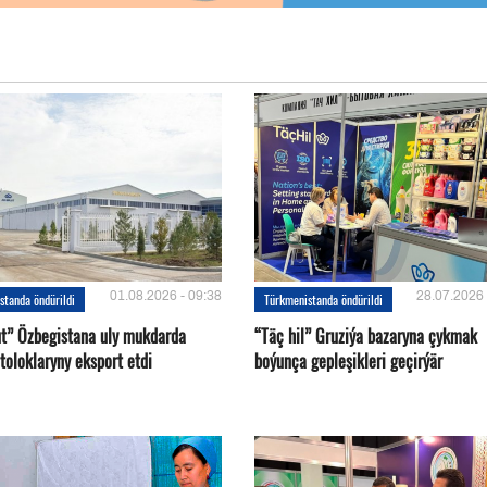
01.08.2026 - 09:38
28.07.2026 
standa öndürildi
Türkmenistanda öndürildi
ut” Özbegistana uly mukdarda
“Täç hil” Gruziýa bazaryna çykmak
toloklaryny eksport etdi
boýunça gepleşikleri geçirýär