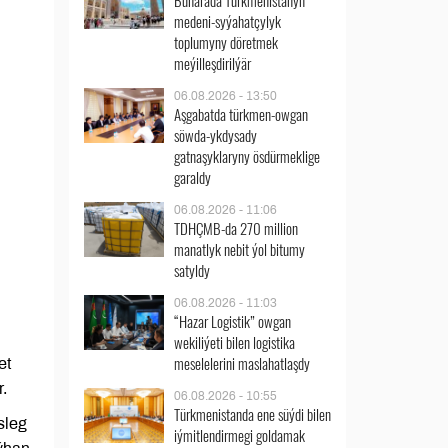
Buharada Türkmenistanyň
medeni-syýahatçylyk
toplumyny döretmek
meýilleşdirilýär
06.08.2026 - 13:50
Aşgabatda türkmen-owgan
söwda-ykdysady
gatnaşyklaryny ösdürmeklige
garaldy
06.08.2026 - 11:06
TDHÇMB-da 270 million
manatlyk nebit ýol bitumy
satyldy
06.08.2026 - 11:03
“Hazar Logistik” owgan
wekiliýeti bilen logistika
meselelerini maslahatlaşdy
et
.
06.08.2026 - 10:55
Türkmenistanda ene süýdi bilen
sleg
iýmitlendirmegi goldamak