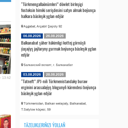
“Türkmengallaönümleri” döwlet birleşigi
fostoksin himiki serişdesini satyn almak boýunça
halkara bäsleşik yglan edýär
Aşgabat, Arçabil Şaýoly 92
06.08.2026
26.08.2026
Balkanabat şäher häkimligi kottej görnüşli
ýaşaýyş jaýlaryny gurmak boýunça bäsleşik yglan
edýär
Балканский велаят, г. Балканабат
03.08.2026
28.08.2026
- 13:42
“Tatneft” JPJ-niň Türkmenistandaky buraw
erginini arassalaýyş blogunyň kärendesi boýunça
bäsleşik yglan edýär
Türkmenistan, Balkan welaýaty, Balkanabat,
T.Satylow köçesi, 59
TÄZELIKLERIŇIZI ÝOLLAŇ