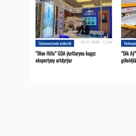
25.07.2026 - 11:04
Türkmenistanda öndürildi
Türkmeni
“Blue Hills” GDA ýurtlaryna kagyz
“Dik Aý”
eksportyny artdyrýar
giňeldýä