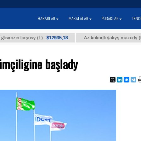
HABARLAR
MAKALALAR
PUDAKLAR
TEND
$12935,18
$30
n turşusy (t.)
Az kükürtli ýakyş mazudy (t.)
ümçiligine başlady