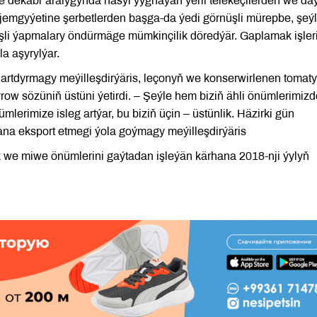
 we dekabr aralygynda hasyl ýygnaýan ýerli telekeçilerden we d
k jemgyýetine şerbetlerden başga-da ýedi görnüşli mürepbe, şeý
nüşli ýapmalary öndürmäge mümkinçilik döredýär. Gaplamak işler
la aşyrylýar.
 artdyrmagy meýilleşdirýäris, leçonyň we konserwirlenen tomat
row sözüniň üstüni ýetirdi. – Şeýle hem biziň ähli önümlerimizd
mlerimize isleg artýar, bu biziň üçin – üstünlik. Häzirki gün
na eksport etmegi ýola goýmagy meýilleşdirýäris
k we miwe önümlerini gaýtadan işleýän kärhana 2018-nji ýylyň