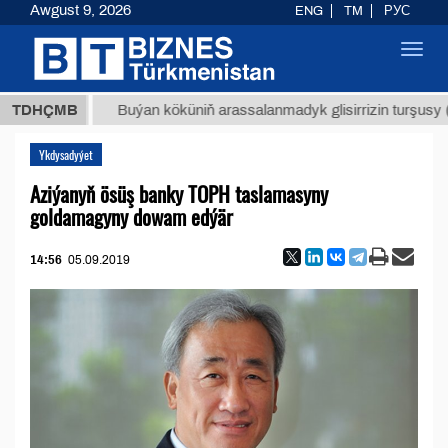
Awgust 9, 2026
ENG
TM
РУС
Toggl
navig
МТ
$12
TDHÇMB
Buýan köküniň arassalanmadyk glisirrizin turşusy (t.)
Ykdysadyýet
Aziýanyň ösüş banky TOPH taslamasyny
goldamagyny dowam edýär
14:56
05.09.2019