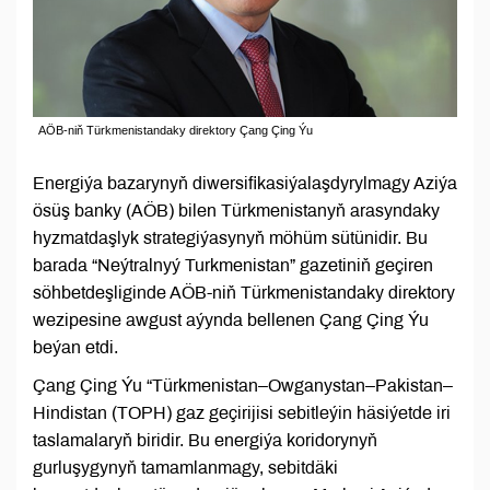
AÖB-niň Türkmenistandaky direktory Çang Çing Ýu
Energiýa bazarynyň diwersifikasiýalaşdyrylmagy Aziýa
ösüş banky (AÖB) bilen Türkmenistanyň arasyndaky
hyzmatdaşlyk strategiýasynyň möhüm sütünidir. Bu
barada “Neýtralnyý Turkmenistan” gazetiniň geçiren
söhbetdeşliginde AÖB-niň Türkmenistandaky direktory
wezipesine awgust aýynda bellenen Çang Çing Ýu
beýan etdi.
Çang Çing Ýu “Türkmenistan–Owganystan–Pakistan–
Hindistan (TOPH) gaz geçirijisi sebitleýin häsiýetde iri
taslamalaryň biridir. Bu energiýa koridorynyň
gurluşygynyň tamamlanmagy, sebitdäki