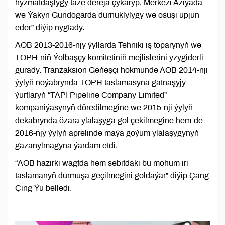
hyzmatdaşlygy täze derejä çykaryp, Merkezi Aziýada
we Ýakyn Gündogarda durnuklylygy we ösüşi üpjün
eder” diýip nygtady.
AÖB 2013-2016-njy ýyllarda Tehniki iş toparynyň we
TOPH-niň Ýolbaşçy komitetiniň mejlislerini yzygiderli
gurady. Tranzaksion Geňeşçi hökmünde AÖB 2014-nji
ýylyň noýabrynda TOPH taslamasyna gatnaşyjy
ýurtlaryň “TAPI Pipeline Company Limited”
kompaniýasynyň döredilmegine we 2015-nji ýylyň
dekabrynda özara ylalaşyga gol çekilmegine hem-de
2016-njy ýylyň aprelinde maýa goýum ylalaşygynyň
gazanylmagyna ýardam etdi.
“AÖB häzirki wagtda hem sebitdäki bu möhüm iri
taslamanyň durmuşa geçilmegini goldaýar” diýip Çang
Çing Ýu belledi.