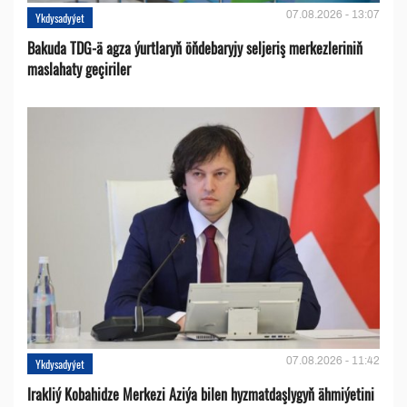
07.08.2026 - 13:07
Ykdysadyýet
Bakuda TDG-ä agza ýurtlaryň öňdebaryjy seljeriş merkezleriniň
maslahaty geçiriler
07.08.2026 - 11:42
Ykdysadyýet
Irakliý Kobahidze Merkezi Aziýa bilen hyzmatdaşlygyň ähmiýetini