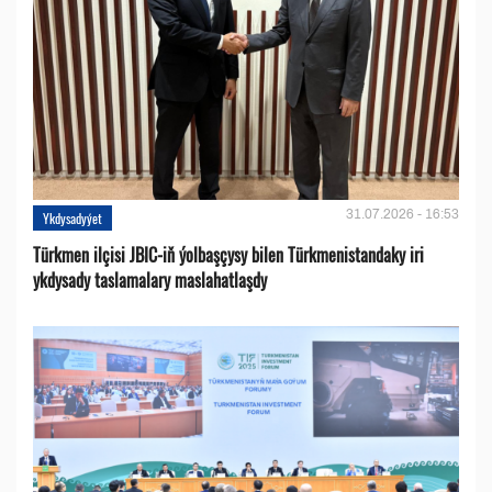
31.07.2026 - 16:53
Ykdysadyýet
Türkmen ilçisi JBIC-iň ýolbaşçysy bilen Türkmenistandaky iri
ykdysady taslamalary maslahatlaşdy