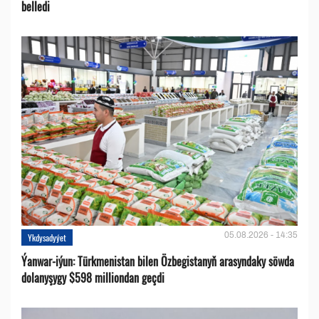
belledi
05.08.2026 - 14:35
Ykdysadyýet
Ýanwar-iýun: Türkmenistan bilen Özbegistanyň arasyndaky söwda
dolanyşygy $598 milliondan geçdi