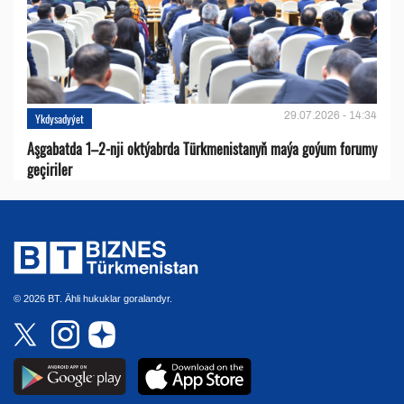
29.07.2026 - 14:34
Ykdysadyýet
Aşgabatda 1–2-nji oktýabrda Türkmenistanyň maýa goýum forumy
geçiriler
© 2026 BT. Ähli hukuklar goralandyr.