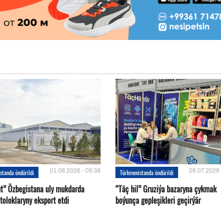
01.08.2026 - 09:38
28.07.2026 
standa öndürildi
Türkmenistanda öndürildi
ut” Özbegistana uly mukdarda
“Täç hil” Gruziýa bazaryna çykmak
toloklaryny eksport etdi
boýunça gepleşikleri geçirýär