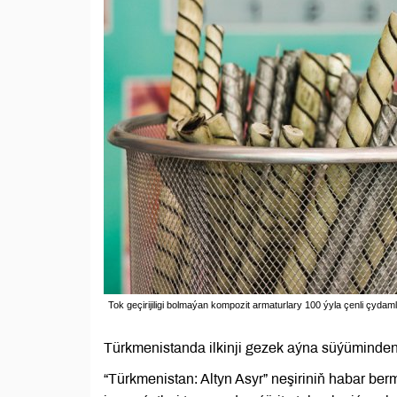
Tok geçirijiligi bolmaýan kompozit armaturlary 100 ýyla çenli çyd
Türkmenistanda ilkinji gezek aýna süýüminden 
“Türkmenistan: Altyn Asyr” neşiriniň habar be