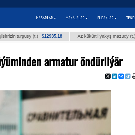
HABARLAR
MAKALALAR
PUDAKLAR
TEND
$12935,18
$300
turşusy (t.)
Az kükürtli ýakyş mazudy (t.)
ýüminden armatur öndürilýär