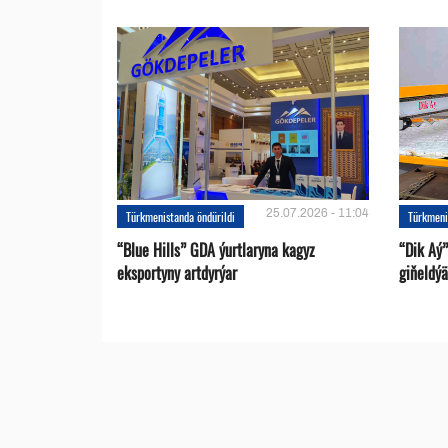
25.07.2026 - 11:04
Türkmenistanda öndürildi
Türkmeni
“Blue Hills” GDA ýurtlaryna kagyz
“Dik Aý”
eksportyny artdyrýar
giňeldýä