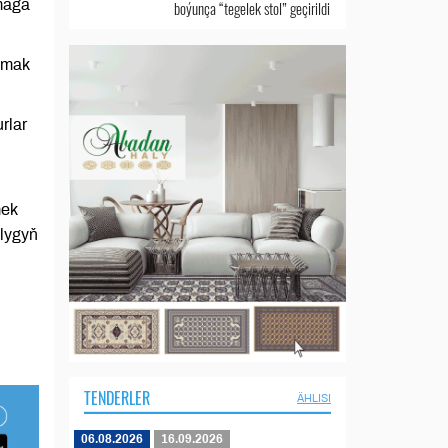
lmaga
boýunça “tegelek stol” geçirildi
nmak
rlar
mek
şlygyň
TENDERLER
ÄHLISI
06.08.2026
16.09.2026