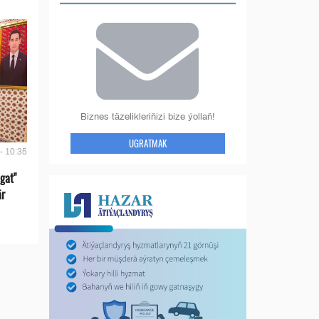
Biznes täzelikleriňizi bize ýollaň!
UGRATMAK
- 10:35
gat"
är