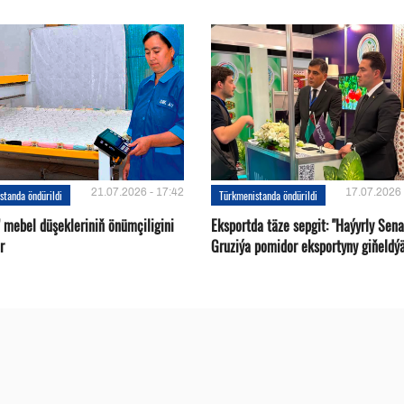
21.07.2026 - 17:42
17.07.2026 
standa öndürildi
Türkmenistanda öndürildi
 mebel düşekleriniň önümçiligini
Eksportda täze sepgit: "Haýyrly Sena
r
Gruziýa pomidor eksportyny giňeldý