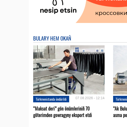
BULARY HEM OKAŇ
07.08.2026 - 12:14
Türkmenistanda öndürildi
Türkmeni
“Maksat deri” gön önümleriniň 70
“Ak Bul
göterimden gowragyny eksport etdi
asma po