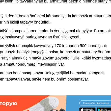
ly işlenilip taýýarlanylan bu armaturlar beton diňlerinde ulany
ýin demir-beton önümleri kärhanasynda kompozit armatur ula
riniň ilkinji tapgyry öndürildi.
lýän kompozit armaturalarda ýerli çig mal ulanylýar. Bu armatu
 institutynyň barlaglaryndan üstünlikli geçdi.
iň ýyllyk önümçilik kuwwatyny 170 tonnadan 500 tonna çenli
gurluşyk” hojalyk jemgyýeti bolsa, kompozit armaturlary öndür
ry satyn almak üçin maýa goýum goýberdi. Bilelikdäki hyzmatda
a armatur öndürmegi meýilleşdirilýär.
n has berk hasaplanýar. Tok geçirijiligi bolmaýan kompozit
ilen tapawutlanýar, şeýle hem bu önüm poslamaýar.