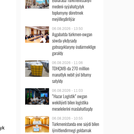
Buharada Türkmenistanyň
medeni-syýahatçylyk
toplumyny döretmek
meýilleşdirilýär
06.08.2026 - 13:50
Aşgabatda türkmen-owgan
söwda-ykdysady
gatnaşyklaryny ösdürmeklige
garaldy
06.08.2026 - 11:06
TDHÇMB-da 270 million
manatlyk nebit ýol bitumy
satyldy
06.08.2026 - 11:03
“Hazar Logistik” owgan
wekiliýeti bilen logistika
meselelerini maslahatlaşdy
06.08.2026 - 10:55
Türkmenistanda ene süýdi bilen
lyk
iýmitlendirmegi goldamak