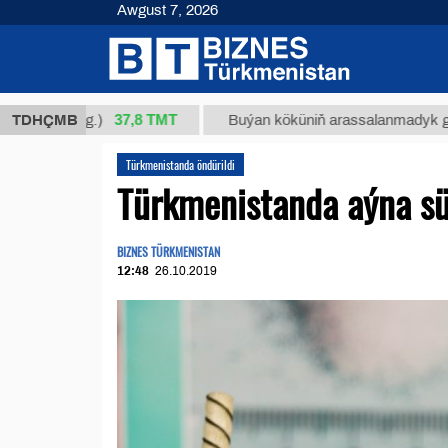
Awgust 7, 2026
37,8 ТМТ
/1 (kg.)
TDHÇMB
Buýan köküniň arassalanmadyk glisirrizin 
Türkmenistanda öndürildi
Türkmenistanda aýna sü
BIZNES TÜRKMENISTAN
12:48
26.10.2019