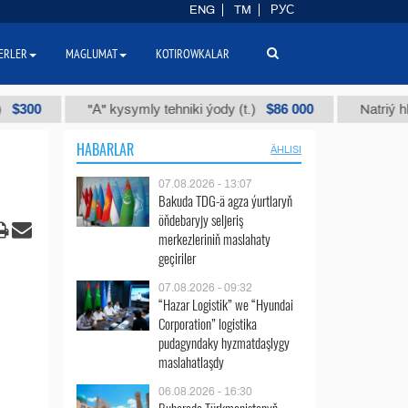
ENG
TM
РУС
ERLER
MAGLUMAT
KOTIROWKALAR
$86 000
"А" kysymly tehniki ýody (t.)
Natriý hlorly (na
HABARLAR
ÄHLISI
07.08.2026 - 13:07
Bakuda TDG-ä agza ýurtlaryň
öňdebaryjy seljeriş
merkezleriniň maslahaty
geçiriler
07.08.2026 - 09:32
“Hazar Logistik” we “Hyundai
Corporation” logistika
pudagyndaky hyzmatdaşlygy
maslahatlaşdy
06.08.2026 - 16:30