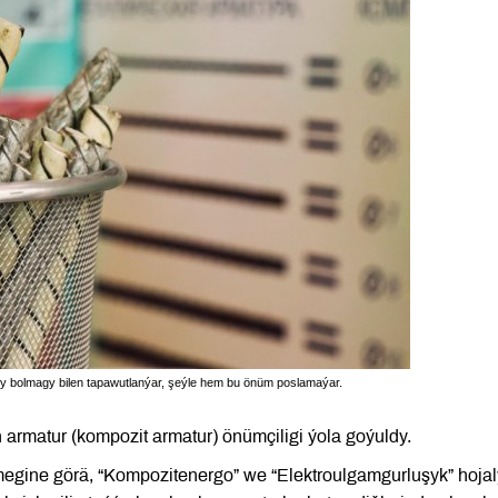
amly bolmagy bilen tapawutlanýar, şeýle hem bu önüm poslamaýar.
armatur (kompozit armatur) önümçiligi ýola goýuldy.
rmegine görä, “Kompozitenergo” we “Elektroulgamgurluşyk” hoja