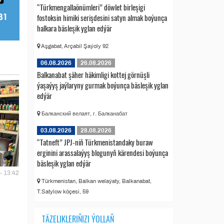
“Türkmengallaönümleri” döwlet birleşigi
fostoksin himiki serişdesini satyn almak boýunça
halkara bäsleşik yglan edýär
Aşgabat, Arçabil Şaýoly 92
06.08.2026
26.08.2026
Balkanabat şäher häkimligi kottej görnüşli
ýaşaýyş jaýlaryny gurmak boýunça bäsleşik yglan
edýär
Балканский велаят, г. Балканабат
03.08.2026
28.08.2026
“Tatneft” JPJ-niň Türkmenistandaky buraw
erginini arassalaýyş blogunyň kärendesi boýunça
bäsleşik yglan edýär
- 13:42
Türkmenistan, Balkan welaýaty, Balkanabat,
T.Satylow köçesi, 59
TÄZELIKLERIŇIZI ÝOLLAŇ