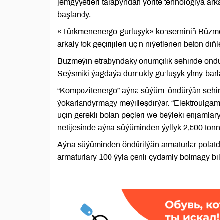
jemgyýetleri tarapyndan ýörite tehnologiýa arka
başlandy.
«Türkmenenergo-gurluşyk» konserniniň Büzme
arkaly tok geçirijileri üçin niýetlenen beton diňle
Büzmeýin etrabyndaky önümçilik sehinde öndüri
Seýsmiki ýagdaýa durnukly gurluşyk ylmy-barlag
“Kompozitenergo” aýna süýümi öndürýän sehin
ýokarlandyrmagy meýilleşdirýär. “Elektroulgam
üçin gerekli bolan peçleri we beýleki enjamla
netijesinde aýna süýüminden ýyllyk 2,500 tonn
Aýna süýüminden öndürilýän armaturlar polatda
armaturlary 100 ýyla çenli çydamly bolmagy b