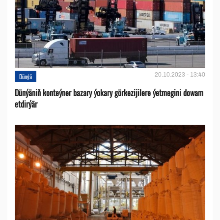
20.10.2023 - 13:40
Dünýä
Dünýäniň konteýner bazary ýokary görkezijilere ýetmegini dowam
etdirýär