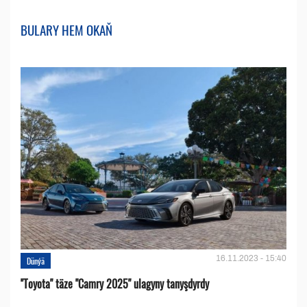
BULARY HEM OKAŇ
16.11.2023 - 15:40
Dünýä
''Toyota" täze "Camry 2025" ulagyny tanyşdyrdy