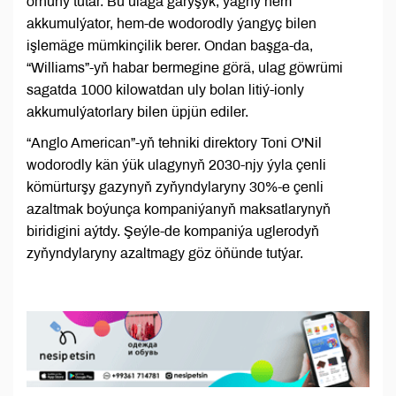
ornuny tutar. Bu ulaga garyşyk, ýagny hem
akkumulýator, hem-de wodorodly ýangyç bilen
işlemäge mümkinçilik berer. Ondan başga-da,
“Williams”-yň habar bermegine görä, ulag göwrümi
sagatda 1000 kilowatdan uly bolan litiý-ionly
akkumulýatorlary bilen üpjün ediler.
“Anglo American”-yň tehniki direktory Toni O'Nil
wodorodly kän ýük ulagynyň 2030-njy ýyla çenli
kömürturşy gazynyň zyňyndylaryny 30%-e çenli
azaltmak boýunça kompaniýanyň maksatlarynyň
biridigini aýtdy. Şeýle-de kompaniýa uglerodyň
zyňyndylaryny azaltmagy göz öňünde tutýar.