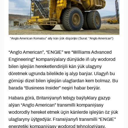
“Anglo American Komatsu” atly kän ýük düşürijisi (Surat: “Anglo American”)
“Anglo American”, “ENGIE” we “Williams Advanced
Engineering” kompaniýalary dünýäde iň uly wodorod
bilen işleýän hereketlendirijili kän ýük ulagyny
döretmek ugrunda bilelikde iş alyp barýar. Ulagyň bu
görnüşi dizel bilen işleýän ulaglardan kem bolmaz. Bu
barada “Business Insider” neşiri habar berýär.
Habara görä, Britaniýanyň tebigy baýlyklary gazyp
alýan “Anglo American” transmilli kompaniýasy
wodorodly hereket etmek üçin känlerde işleýän öz ýük
ulaglaryny üýtgedýär. Fransiýanyň transmilli “ENGIE”
energetiki kompaniýasy wodorod tehnologiýasy,