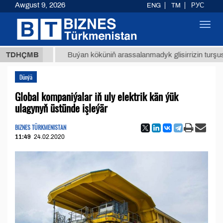
Awgust 9, 2026
ENG
TM
РУС
Toggl
navig
 ТМТ
$
TDHÇMB
Buýan köküniň arassalanmadyk glisirrizin turşusy (t.)
Dünýä
Global kompaniýalar iň uly elektrik kän ýük
ulagynyň üstünde işleýär
BIZNES TÜRKMENISTAN
11:49
24.02.2020