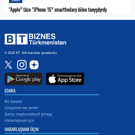
"Apple” täze “iPhone 15” smartfonlary bilen tanyşdyrdy
© 2026 BT. Ähli hukuklar goralandyr.
EDARA
Biz barada
Düzgünler we şertler
Şahsy maglumatlaryň goragy
Habarlaşmak üçin
HABARLAŞMAK ÜÇIN