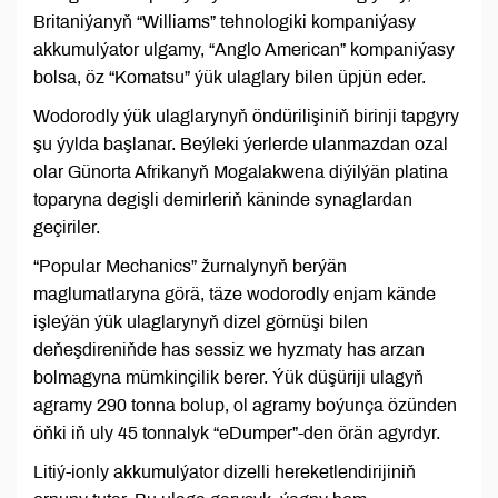
Britaniýanyň “Williams” tehnologiki kompaniýasy
akkumulýator ulgamy, “Anglo American” kompaniýasy
bolsa, öz “Komatsu” ýük ulaglary bilen üpjün eder.
Wodorodly ýük ulaglarynyň öndürilişiniň birinji tapgyry
şu ýylda başlanar. Beýleki ýerlerde ulanmazdan ozal
olar Günorta Afrikanyň Mogalakwena diýilýän platina
toparyna degişli demirleriň käninde synaglardan
geçiriler.
“Popular Mechanics” žurnalynyň berýän
maglumatlaryna görä, täze wodorodly enjam kände
işleýän ýük ulaglarynyň dizel görnüşi bilen
deňeşdireniňde has sessiz we hyzmaty has arzan
bolmagyna mümkinçilik berer. Ýük düşüriji ulagyň
agramy 290 tonna bolup, ol agramy boýunça özünden
öňki iň uly 45 tonnalyk “eDumper”-den örän agyrdyr.
Litiý-ionly akkumulýator dizelli hereketlendirijiniň