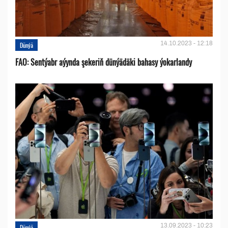
14.10.2023 - 12:18
Dünýä
FAO: Sentýabr aýynda şekeriň dünýädäki bahasy ýokarlandy
13.09.2023 - 10:23
Dünýä