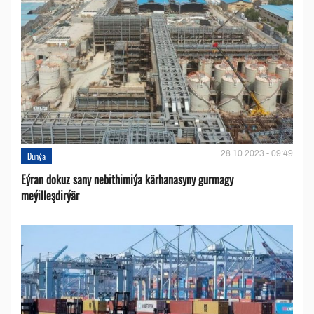
28.10.2023 - 09:49
Dünýä
Eýran dokuz sany nebithimiýa kärhanasyny gurmagy
meýilleşdirýär