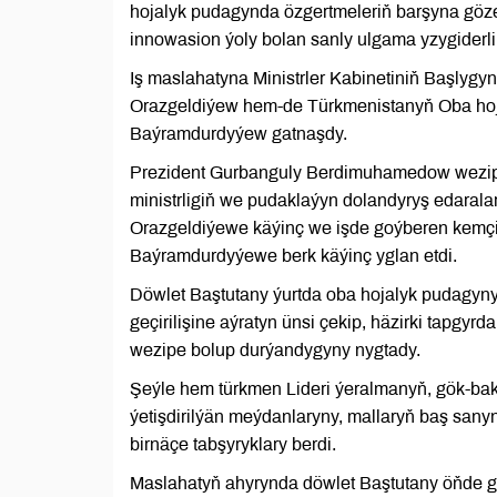
hojalyk pudagynda özgertmeleriň barşyna göz
innowasion ýoly bolan sanly ulgama yzygiderli
Iş maslahatyna Ministrler Kabinetiniň Başlyg
Orazgeldiýew hem-de Türkmenistanyň Oba hoj
Baýramdurdyýew gatnaşdy.
Prezident Gurbanguly Berdimuhamedow wezipe
ministrligiň we pudaklaýyn dolandyryş edaral
Orazgeldiýewe käýinç we işde goýberen kemçil
Baýramdurdyýewe berk käýinç yglan etdi.
Döwlet Baştutany ýurtda oba hojalyk pudagy
geçirilişine aýratyn ünsi çekip, häzirki tapgy
wezipe bolup durýandygyny nygtady.
Şeýle hem türkmen Lideri ýeralmanyň, gök-bakja
ýetişdirilýän meýdanlaryny, mallaryň baş san
birnäçe tabşyryklary berdi.
Maslahatyň ahyrynda döwlet Baştutany öňde g