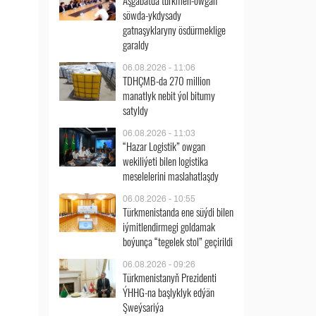
Aşgabatda türkmen-owgan
söwda-ykdysady
gatnaşyklaryny ösdürmeklige
garaldy
06.08.2026 - 11:06
TDHÇMB-da 270 million
manatlyk nebit ýol bitumy
satyldy
06.08.2026 - 11:03
“Hazar Logistik” owgan
wekiliýeti bilen logistika
meselelerini maslahatlaşdy
06.08.2026 - 10:55
Türkmenistanda ene süýdi bilen
iýmitlendirmegi goldamak
boýunça “tegelek stol” geçirildi
06.08.2026 - 09:26
Türkmenistanyň Prezidenti
ÝHHG-na başlyklyk edýän
Şweýsariýa