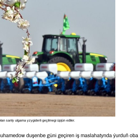
 sanly ulgama yzygiderli geçilmegi üpjün ediler.
muhamedow duşenbe güni geçiren iş maslahatynda ýurduň oba