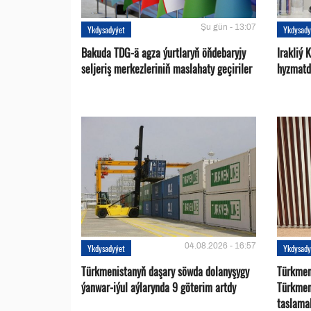
Şu gün - 13:07
Ykdysadyýet
Ykdysady
Bakuda TDG-ä agza ýurtlaryň öňdebaryjy
Irakliý 
seljeriş merkezleriniň maslahaty geçiriler
hyzmatd
04.08.2026 - 16:57
Ykdysadyýet
Ykdysady
Türkmenistanyň daşary söwda dolanyşygy
Türkmen 
ýanwar-iýul aýlarynda 9 göterim artdy
Türkmen
taslama