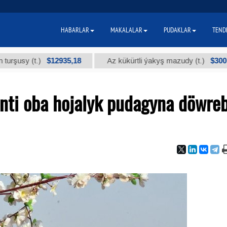
HABARLAR
MAKALALAR
PUDAKLAR
TEND
$12935,18
$300
 (t.)
Az kükürtli ýakyş mazudy (t.)
nti oba hojalyk pudagyna döwre