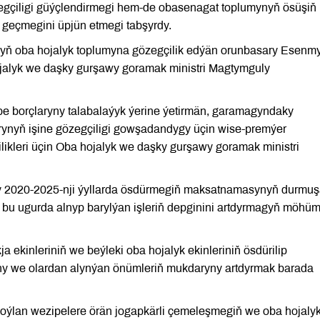
egçiligi güýçlendirmegi hem-de obasenagat toplumynyň ösüşiň
 geçmegini üpjün etmegi tabşyrdy.
ynyň oba hojalyk toplumyna gözegçilik edýän orunbasary Esenmy
alyk we daşky gurşawy goramak ministri Magtymguly
 borçlaryny talabalaýyk ýerine ýetirmän, garamagyndaky
arynyň işine gözegçiligi gowşadandygy üçin wise-premýer
ikleri üçin Oba hojalyk we daşky gurşawy goramak ministri
ny 2020-2025-nji ýyllarda ösdürmegiň maksatnamasynyň durmu
rda bu ugurda alnyp barylýan işleriň depginini artdyrmagyň möhü
 ekinleriniň we beýleki oba hojalyk ekinleriniň ösdürilip
yny we olardan alynýan önümleriň mukdaryny artdyrmak barada
oýlan wezipelere örän jogapkärli çemeleşmegiň we oba hojaly