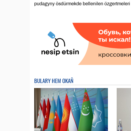
pudagyny ösdürmekde bellenilen özgertmeleri 
BULARY HEM OKAŇ