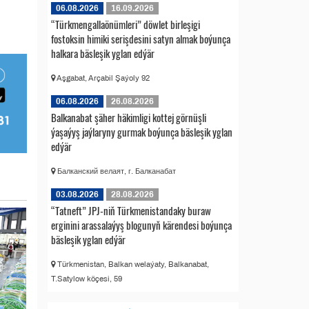
06.08.2026
16.09.2026
“Türkmengallaönümleri” döwlet birleşigi
fostoksin himiki serişdesini satyn almak boýunça
halkara bäsleşik yglan edýär
Aşgabat, Arçabil Şaýoly 92
06.08.2026
26.08.2026
Balkanabat şäher häkimligi kottej görnüşli
ýaşaýyş jaýlaryny gurmak boýunça bäsleşik yglan
edýär
Балканский велаят, г. Балканабат
03.08.2026
28.08.2026
“Tatneft” JPJ-niň Türkmenistandaky buraw
erginini arassalaýyş blogunyň kärendesi boýunça
bäsleşik yglan edýär
Türkmenistan, Balkan welaýaty, Balkanabat,
T.Satylow köçesi, 59