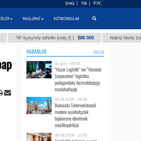
ENG
TM
РУС
ERLER
MAGLUMAT
KOTIROWKALAR
$86 000
"А" kysymly tehniki ýody (t.)
Natriý hlorly (nahar duz
HABARLAR
ÄHLISI
bap
Şu gün - 09:32
“Hazar Logistik” we “Hyundai
Corporation” logistika
pudagyndaky hyzmatdaşlygy
maslahatlaşdy
06.08.2026 - 16:30
Buharada Türkmenistanyň
medeni-syýahatçylyk
toplumyny döretmek
meýilleşdirilýär
06.08.2026 - 13:50