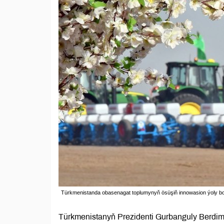
Türkmenistanda obasenagat toplumynyň ösüşiň innowasion ýoly bolan
Türkmenistanyň Prezidenti Gurbanguly Berdi