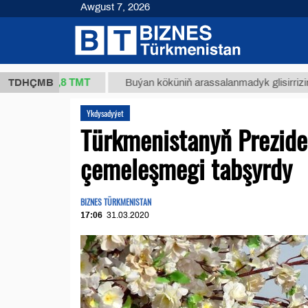
Awgust 7, 2026
37,8 ТМТ
.)
TDHÇMB
Buýan köküniň arassalanmadyk glisirrizin turşusy
Ykdysadyýet
Türkmenistanyň Prezide
çemeleşmegi tabşyrdy
BIZNES TÜRKMENISTAN
17:06
31.03.2020