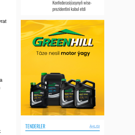
Konfederasiýasynyň wise-
prezidentini kabul etdi
rat
şa
m
TENDERLER
ÄHLISI
k