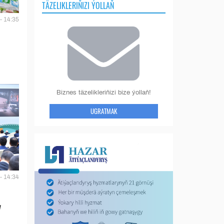
TÄZELIKLERIŇIZI ÝOLLAŇ
- 14:35
Biznes täzelikleriňizi bize ýollaň!
UGRATMAK
- 14:34
y