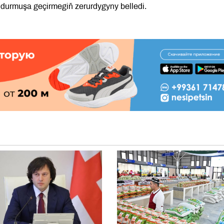
durmuşa geçirmegiň zerurdygyny belledi.