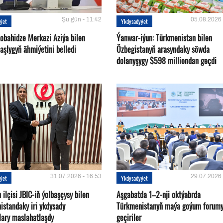
Şu gün - 11:42
05.08.2026 
ýet
Ykdysadyýet
Kobahidze Merkezi Aziýa bilen
Ýanwar-iýun: Türkmenistan bilen
aşlygyň ähmiýetini belledi
Özbegistanyň arasyndaky söwda
dolanyşygy $598 milliondan geçdi
31.07.2026 - 16:53
29.07.2026 
ýet
Ykdysadyýet
ilçisi JBIC-iň ýolbaşçysy bilen
Aşgabatda 1–2-nji oktýabrda
istandaky iri ykdysady
Türkmenistanyň maýa goýum forum
lary maslahatlaşdy
geçiriler