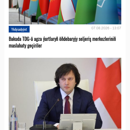
07.08.2026 - 13:07
Ykdysadyýet
Bakuda TDG-ä agza ýurtlaryň öňdebaryjy seljeriş merkezleriniň
maslahaty geçiriler