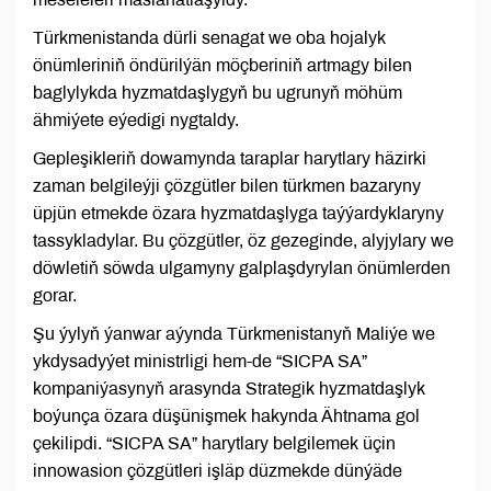
Türkmenistanda dürli senagat we oba hojalyk
önümleriniň öndürilýän möçberiniň artmagy bilen
baglylykda hyzmatdaşlygyň bu ugrunyň möhüm
ähmiýete eýedigi nygtaldy.
Gepleşikleriň dowamynda taraplar harytlary häzirki
zaman belgileýji çözgütler bilen türkmen bazaryny
üpjün etmekde özara hyzmatdaşlyga taýýardyklaryny
tassykladylar. Bu çözgütler, öz gezeginde, alyjylary we
döwletiň söwda ulgamyny galplaşdyrylan önümlerden
gorar.
Şu ýylyň ýanwar aýynda Türkmenistanyň Maliýe we
ykdysadyýet ministrligi hem-de “SICPA SA”
kompaniýasynyň arasynda Strategik hyzmatdaşlyk
boýunça özara düşünişmek hakynda Ähtnama gol
çekilipdi. “SICPA SA” harytlary belgilemek üçin
innowasion çözgütleri işläp düzmekde dünýäde