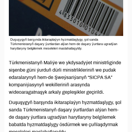
Duşuşygyň barşynda ikitaraplaýyn hyzmatdaşlygy, şol sanda
Türkmenistanyň daşary ýurtlardan alýan hem-de daşary ýurtlara ugradýan
harytlaryny belgilemek meseleleri maslahatlaşyldy.
Türkmenistanyň Maliýe we ykdysadyýet ministrliginde
sişenbe güni ýurduň dürli ministrlikleriniň we pudak
edaralarynyň hem-de Şweýsariýanyň “SICPA SA”
kompaniýasynyň wekilleriniň arasynda
wideoaragatnaşyk arkaly gepleşikler geçirildi.
Duşuşygyň barşynda ikitaraplaýyn hyzmatdaşlygy, şol
sanda Türkmenistanyň daşary ýurtlardan alýan hem-
de daşary ýurtlara ugradýan harytlaryny belgilemek
babatda hyzmatdaşlygy ösdürmek we çuňlaşdyrmak
meseleleri maslahatlaşyldy.