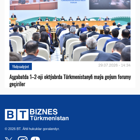
29.07.2026 - 14:34
Ykdysadyýet
Aşgabatda 1–2-nji oktýabrda Türkmenistanyň maýa goýum forumy
geçiriler
© 2026 BT. Ähli hukuklar goralandyr.