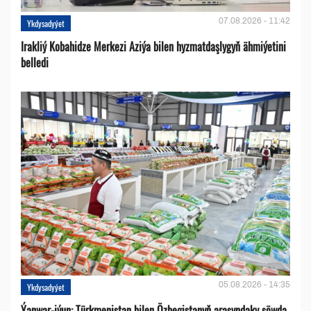
07.08.2026 - 11:42
Ykdysadyýet
Irakliý Kobahidze Merkezi Aziýa bilen hyzmatdaşlygyň ähmiýetini
belledi
05.08.2026 - 14:35
Ykdysadyýet
Ýanwar-iýun: Türkmenistan bilen Özbegistanyň arasyndaky söwda