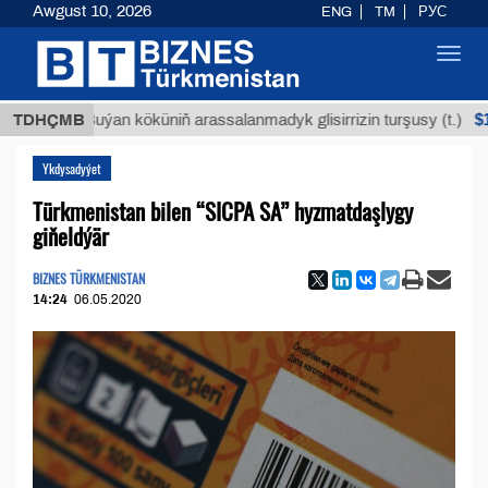
Awgust 10, 2026
ENG
TM
РУС
Toggl
navig
$12935,1
TDHÇMB
Buýan köküniň arassalanmadyk glisirrizin turşusy (t.)
Ykdysadyýet
Türkmenistan bilen “SICPA SA” hyzmatdaşlygy
giňeldýär
BIZNES TÜRKMENISTAN
14:24
06.05.2020