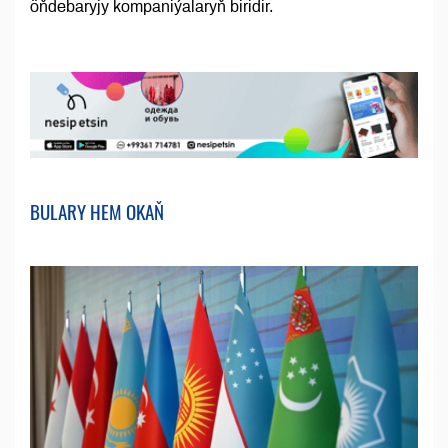
öňdebaryjy kompaniýalaryň biridir.
BULARY HEM OKAŇ