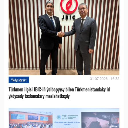
31.07.2026 - 16:53
Ykdysadyýet
Türkmen ilçisi JBIC-iň ýolbaşçysy bilen Türkmenistandaky iri
ykdysady taslamalary maslahatlaşdy