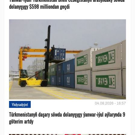
dolanyşygy $598 milliondan geçdi
04.08.2026 - 16:57
Ykdysadyýet
Türkmenistanyň daşary söwda dolanyşygy ýanwar-iýul aýlarynda 9
göterim artdy