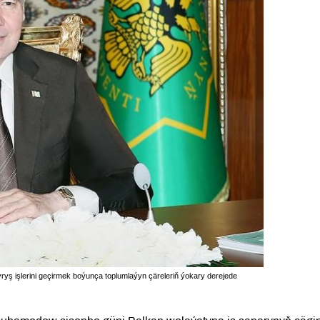
ryş işlerini geçirmek boýunça toplumlaýyn çäreleriň ýokary derejede