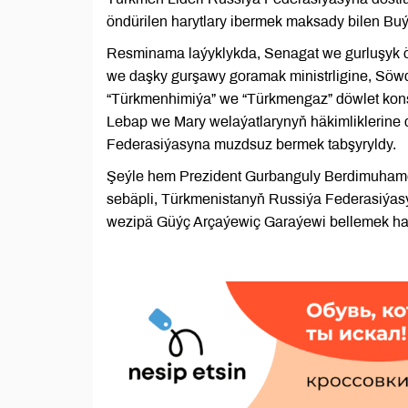
öndürilen harytlary ibermek maksady bilen Buý
Resminama laýyklykda, Senagat we gurluşyk önü
we daşky gurşawy goramak ministrligine, Söwd
“Türkmenhimiýa” we “Türkmengaz” döwlet konse
Lebap we Mary welaýatlarynyň häkimliklerine de
Federasiýasyna muzdsuz bermek tabşyryldy.
Şeýle hem Prezident Gurbanguly Berdimuham
sebäpli, Türkmenistanyň Russiýa Federasiýas
wezipä Güýç Arçaýewiç Garaýewi bellemek hak