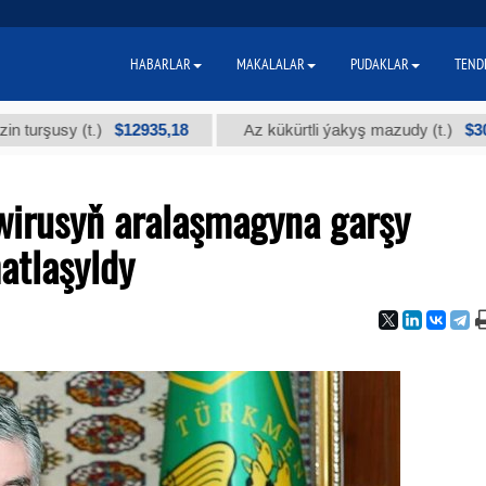
HABARLAR
MAKALALAR
PUDAKLAR
TEND
$12935,18
$300
y (t.)
Az kükürtli ýakyş mazudy (t.)
wirusyň aralaşmagyna garşy
atlaşyldy