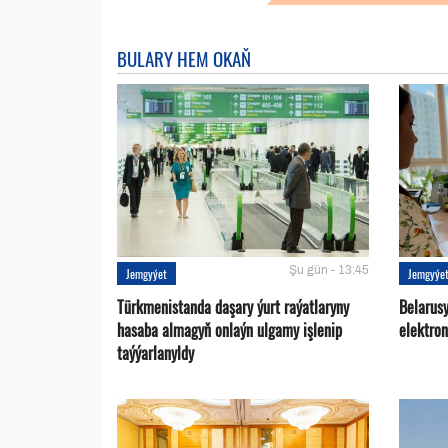
BULARY HEM OKAŇ
Şu gün - 13:45
Jemgyýet
Jemgyýe
Türkmenistanda daşary ýurt raýatlaryny
Belarus
hasaba almagyň onlaýn ulgamy işlenip
elektro
taýýarlanyldy