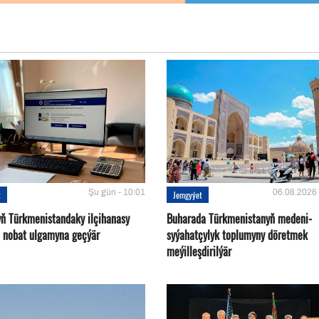
Şu gün - 10:01
06.08.2026 
t
Jemgyýet
yň Türkmenistandaky ilçihanasy
Buharada Türkmenistanyň medeni-
n nobat ulgamyna geçýär
syýahatçylyk toplumyny döretmek
meýilleşdirilýär