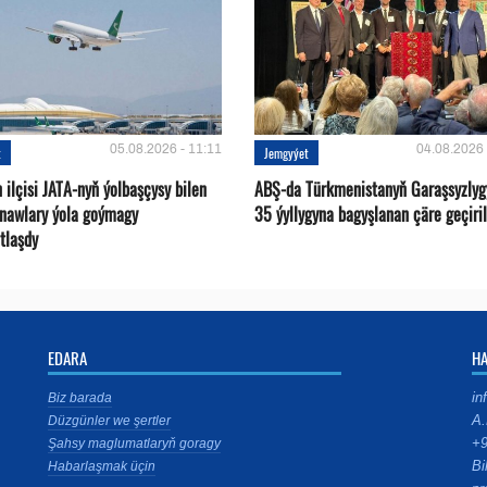
05.08.2026 - 11:11
04.08.2026 
t
Jemgyýet
ilçisi JATA-nyň ýolbaşçysy bilen
ABŞ-da Türkmenistanyň Garaşsyzlyg
tnawlary ýola goýmagy
35 ýyllygyna bagyşlanan çäre geçiril
tlaşdy
EDARA
H
in
Biz barada
A.
Düzgünler we şertler
+9
Şahsy maglumatlaryň goragy
Bi
Habarlaşmak üçin