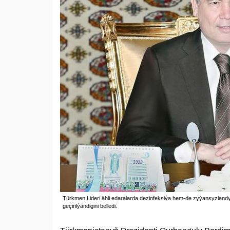
Türkmen Lideri ähli edaralarda dezinfeksiýa hem-de zyýansyzlandy
geçirilýändigini belledi.