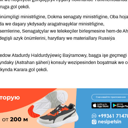
ruga gol çekdi.
mçiligi ministrligine, Dokma senagaty ministrligine, Oba hoja
a we daşary ykdysady aragatnaşyklar ministrligine,
rnlerine, Senagatçylar we telekeçiler birleşmesine hem-de Ah
gişli azyk önümlerini, harytlary we materiallary Russiýa
edow Atadurdy Haldurdyýewiç Baýramowy, başga işe geçmegi
yndaky (Astrahan şäheri) konsuly wezipesinden boşatmak we o
ynda Karara gol çekdi.