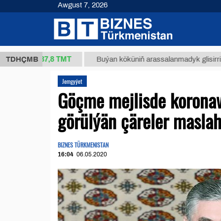
Awgust 7, 2026
37,8 ТМТ
g.)
TDHÇMB
Buýan köküniň arassalanmadyk glisirrizin turşus
Jemgyýet
Göçme mejlisde korona
görülýän çäreler maslah
BIZNES TÜRKMENISTAN
16:04
06.05.2020