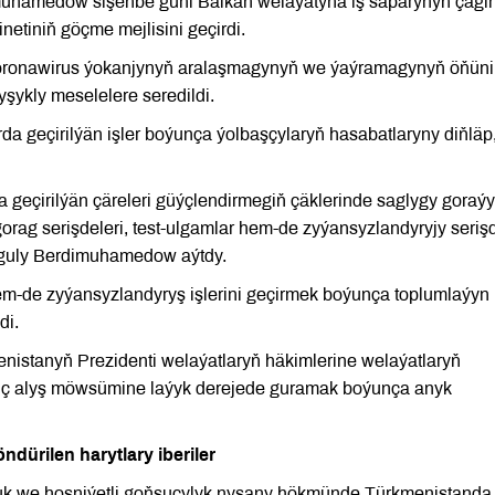
muhamedow sişenbe güni Balkan welaýatyna iş saparynyň çägi
etiniň göçme mejlisini geçirdi.
 koronawirus ýokanjynyň aralaşmagynyň we ýaýramagynyň öňüni
yşykly meselelere seredildi.
a geçirilýän işler boýunça ýolbaşçylaryň hasabatlaryny diňläp
 geçirilýän çäreleri güýçlendirmegiň çäklerinde saglygy goraý
orag serişdeleri, test-ulgamlar hem-de zyýansyzlandyryjy seriş
anguly Berdimuhamedow aýtdy.
hem-de zyýansyzlandyryş işlerini geçirmek boýunça toplumlaýyn
di.
enistanyň Prezidenti welaýatlaryň häkimlerine welaýatlaryň
ynç alyş möwsümine laýyk derejede guramak boýunça anyk
ürilen harytlary iberiler
uk we hoşniýetli goňşuçylyk nyşany hökmünde Türkmenistanda