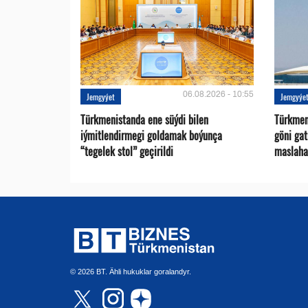
06.08.2026 - 10:55
Jemgyýet
Jemgyýe
Türkmenistanda ene süýdi bilen
Türkmen 
iýmitlendirmegi goldamak boýunça
göni ga
“tegelek stol” geçirildi
maslaha
© 2026 BT. Ähli hukuklar goralandyr.