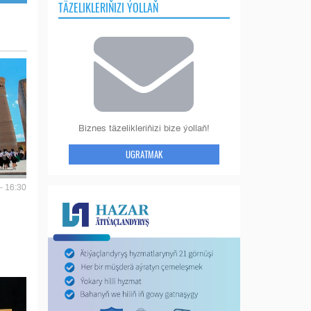
TÄZELIKLERIŇIZI ÝOLLAŇ
Biznes täzelikleriňizi bize ýollaň!
UGRATMAK
- 16:30