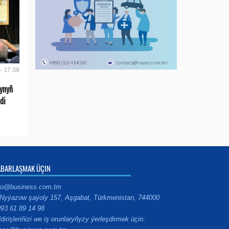
- 17:38
ynyň
di
ABARLAŞMAK ÜÇIN
fo@business.com.tm
Nyýazow şaýoly 157, Aşgabat, Türkmenistan, 744000
93 61 89 14 98
ldirişleriňizi we iş orunlaryňyzy ýerleşdirmek üçin: