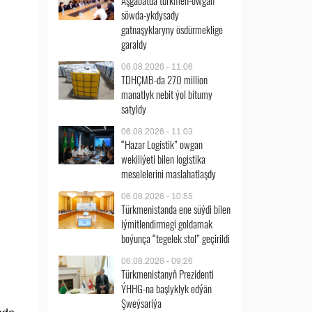
Aşgabatda türkmen-owgan
söwda-ykdysady
gatnaşyklaryny ösdürmeklige
garaldy
06.08.2026 - 11:06
TDHÇMB-da 270 million
manatlyk nebit ýol bitumy
satyldy
06.08.2026 - 11:03
“Hazar Logistik” owgan
wekiliýeti bilen logistika
meselelerini maslahatlaşdy
06.08.2026 - 10:55
Türkmenistanda ene süýdi bilen
iýmitlendirmegi goldamak
boýunça “tegelek stol” geçirildi
06.08.2026 - 09:26
Türkmenistanyň Prezidenti
ÝHHG-na başlyklyk edýän
Şweýsariýa