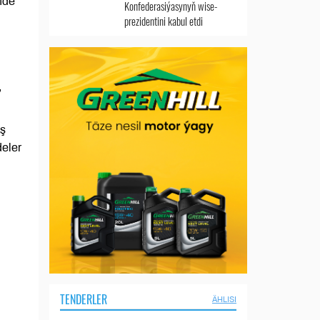
nde
Konfederasiýasynyň wise-
prezidentini kabul etdi
,
yş
deler
TENDERLER
ÄHLISI