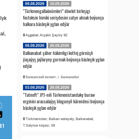
06.08.2026
16.09.2026
“Türkmengallaönümleri” döwlet birleşigi
fostoksin himiki serişdesini satyn almak boýunça
lyk
halkara bäsleşik yglan edýär
al,
Aşgabat, Arçabil Şaýoly 92
06.08.2026
26.08.2026
Balkanabat şäher häkimligi kottej görnüşli
ýaşaýyş jaýlaryny gurmak boýunça bäsleşik yglan
edýär
l
Балканский велаят, г. Балканабат
03.08.2026
28.08.2026
“Tatneft” JPJ-niň Türkmenistandaky buraw
erginini arassalaýyş blogunyň kärendesi boýunça
bäsleşik yglan edýär
Türkmenistan, Balkan welaýaty, Balkanabat,
T.Satylow köçesi, 59