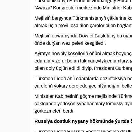
Türkmenistanyň Prezidenti Gurbanguly Berdi
“Awaza” Kongresler merkezinde Ministrler Kabin
Mejlisiň barşynda Türkmenistanyň çäklerine
almak üçin meýilleşdirilen çäreler bilen baglan
Mejlisiň dowamynda Döwlet Baştutany bu ugurd
öňde durýan wezipeleri kesgitledi.
Aýratyn howply keselleriň öňüni almak boýunça
edaralary zerur bolan lukmançylyk enjamlary, g
bilen doly üpjün edildi diýip, Prezident Gurb
Türkmen Lideri ähli edaralarda dezinfeksiýa 
çäreleriň ýokary derejede geçirilýändigini belle
Ministrler Kabinetiniň göçme mejlisinde Türkm
çäklerinde ýerleşen şypahanalary tomusky d
görkezmeleri berdi.
Russiýa dostluk nyşany hökmünde ýurtda önd
Türkmen Lideri Russiýa Federasiýasyna dostl