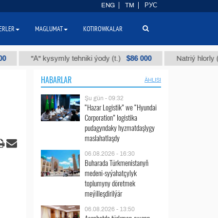
ENG
TM
РУС
ERLER
MAGLUMAT
KOTIROWKALAR
$86 000
"А" kysymly tehniki ýody (t.)
Natriý hlorly (nahar du
HABARLAR
ÄHLISI
Şu gün - 09:32
“Hazar Logistik” we “Hyundai
Corporation” logistika
pudagyndaky hyzmatdaşlygy
maslahatlaşdy
06.08.2026 - 16:30
Buharada Türkmenistanyň
medeni-syýahatçylyk
toplumyny döretmek
meýilleşdirilýär
06.08.2026 - 13:50