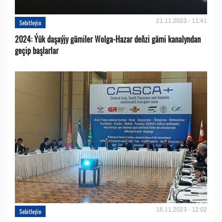
21.11.2023 - 11:41
Sebitleýin
2024: Ýük daşaýjy gämiler Wolga-Hazar deňzi gämi kanalyndan
geçip başlarlar
16.11.2023 - 12:02
Sebitleýin