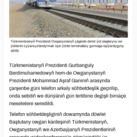
Türkmenistanyň Prezidenti Owganystanyň çäginde demir ýol ulaglaryny we
ýüklerini zyýansyzlandyrmak üçin ýörite terminallary gurmaga taýýardygyny
aýtdy.
Türkmenistanyň Prezidenti Gurbanguly
Berdimuhamedowyň hem-de Owganystanyň
Prezidenti Mohammad Aşraf Ganiniň arasynda
çarşenbe güni telefon arkaly söhbetdeşlik geçirilip,
onda sebitiň we dünýäniň gün tertibine degişli birnäçe
meselelere seredildi.
Telefon söhbetdeşliginiň dowamynda döwlet
Baştutany owgan kärdeşiniň Türkmenistanyň,
Owganystanyň we Azerbaýjanyň Prezidentleriniň