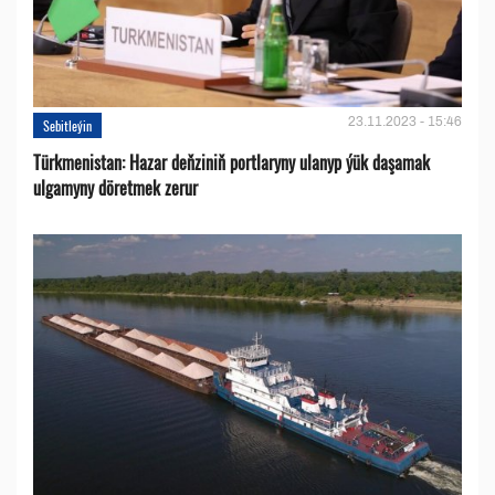
23.11.2023 - 15:46
Sebitleýin
Türkmenistan: Hazar deňziniň portlaryny ulanyp ýük daşamak
ulgamyny döretmek zerur