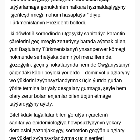
taýýarlamaga gönükdirilen halkara hyzmatdaşlygyny
işjeňleşdirmegi möhüm hasaplaýar” diýip,
Türkmenistanyň Prezidenti belledi.
Iki döwletiň serhedinde utgaşykly sanitariýa-karantin
çärelerini geçirmegiň zerurdygy barada aýtmak bilen,
ýurt Baştutany Türkmenistanyň ynsanperwer kömegi
hökmünde serhetýaka demir ýol menzillerinde,
gözegçilik-geçiriş nokatlarynda hem-de Owganystanyň
çägindäki käbir beýleki ýerlerde – demir ýol ulaglaryny
we ýüklerini zyýansyzlandyrmak üçin ýurtda gurlan
ýörite terminallar ýaly desgalary gurmaga, şeýle hem
olary zerur bolan enjamlar bilen üpjün etmäge
taýýardygyny aýtdy.
Bilelikdäki tagallalar bilen görülýän çäreleriň
sanitariýa-epidemiologiýa howpsuzlygynyň ýokary
derejesini gazanjakdygy, serhetden geçýän ulaglary
we ýükleri zyýansyzlandyrmak üçin şertleri