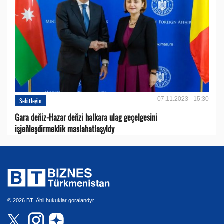
07.11.2023 - 15:30
Sebitleýin
Gara deňiz-Hazar deňzi halkara ulag geçelgesini
işjeňleşdirmeklik maslahatlaşyldy
© 2026 BT. Ähli hukuklar goralandyr.