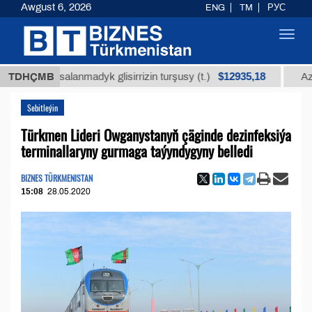
Awgust 6, 2026
ENG
TM
РУС
Toggl
navig
$12935,18
arassalanmadyk glisirrizin turşusy (t.)
TDHÇMB
Az kükürtl
Sebitleýin
Türkmen Lideri Owganystanyň çäginde dezinfeksiýa
terminallaryny gurmaga taýyndygyny belledi
BIZNES TÜRKMENISTAN
15:08
28.05.2020