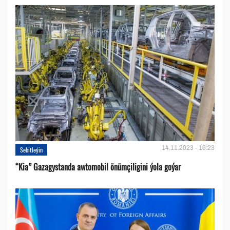
14.11.2023 - 16:23
Sebitleýin
“Kia” Gazagystanda awtomobil önümçiligini ýola goýar