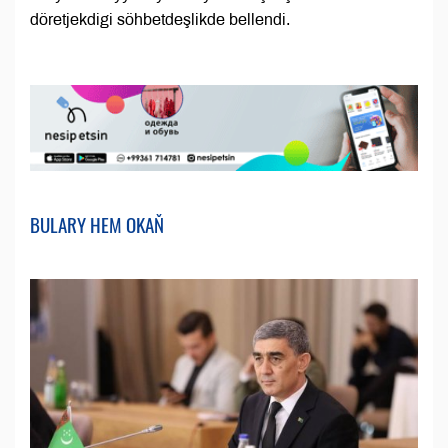
döretjekdigi söhbetdeşlikde bellendi.
BULARY HEM OKAŇ