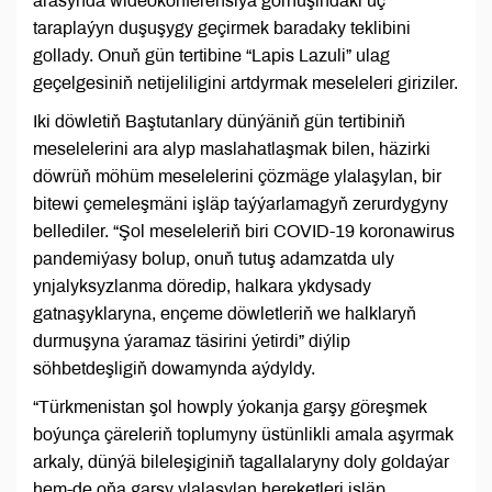
arasynda wideokonferensiýa görnüşindäki üç
taraplaýyn duşuşygy geçirmek baradaky teklibini
gollady. Onuň gün tertibine “Lapis Lazuli” ulag
geçelgesiniň netijeliligini artdyrmak meseleleri giriziler.
Iki döwletiň Baştutanlary dünýäniň gün tertibiniň
meselelerini ara alyp maslahatlaşmak bilen, häzirki
döwrüň möhüm meselelerini çözmäge ylalaşylan, bir
bitewi çemeleşmäni işläp taýýarlamagyň zerurdygyny
bellediler. “Şol meseleleriň biri COVID-19 koronawirus
pandemiýasy bolup, onuň tutuş adamzatda uly
ynjalyksyzlanma döredip, halkara ykdysady
gatnaşyklaryna, ençeme döwletleriň we halklaryň
durmuşyna ýaramaz täsirini ýetirdi” diýlip
söhbetdeşligiň dowamynda aýdyldy.
“Türkmenistan şol howply ýokanja garşy göreşmek
boýunça çäreleriň toplumyny üstünlikli amala aşyrmak
arkaly, dünýä bileleşiginiň tagallalaryny doly goldaýar
hem-de oňa garşy ylalaşylan hereketleri işläp