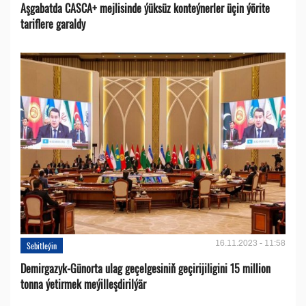
Aşgabatda CASCA+ mejlisinde ýüksüz konteýnerler üçin ýörite
tariflere garaldy
16.11.2023 - 11:58
Sebitleýin
Demirgazyk-Günorta ulag geçelgesiniň geçirijiligini 15 million
tonna ýetirmek meýilleşdirilýär