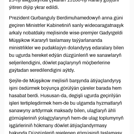
ýitiren diýip ykrar edildi.
Prezident Gurbanguly Berdimuhamedowyň anna güni
geçiren Ministrler Kabinetiniň sanly wideoaragatnaşyk
arkaly nobatdaky mejlisinde wise-premýer Gadyrgeldi
Müşşikow Kararyň taslamasy taýýarlananda
ministrlikler we pudaklaýyn dolandyryş edaralary bilen
bu ugurda hereket edýän düzgünleriň we sanawlaryň
seljerilendigini, döwlet paçlarynyň möçberlerine
gaýtadan seredilendigini aýtdy.
Şeýle-de Müşşikow mejlisiň barşynda ätiýaçlandyryş
işini ösdürmek boýunça görülýän çäreler barada hem
hasabat berdi. Hususan-da, degişli ugurda geçirilýän
işleri tertipleşdirmek hem-de bu ulgamda hyzmatlaryň
sanawyny artdyrmak maksady bilen, ulaglaryň ähli
görnüşleriniň ýolagçylarynyň hem-de ulag toplumynyň
işgärleriniň hökmany döwlet ätiýaçlandyrmasy
hakynda Düzgünleriň rejelenen görnüşiniň taslamasy