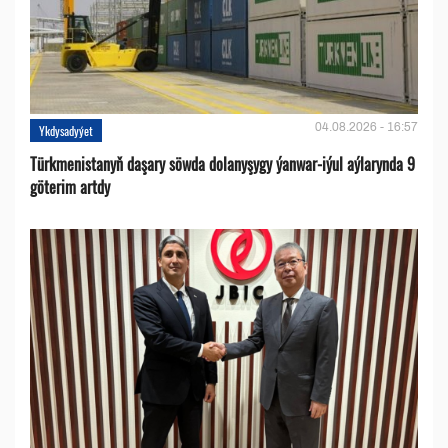
04.08.2026 - 16:57
Ykdysadyýet
Türkmenistanyň daşary söwda dolanyşygy ýanwar-iýul aýlarynda 9
göterim artdy