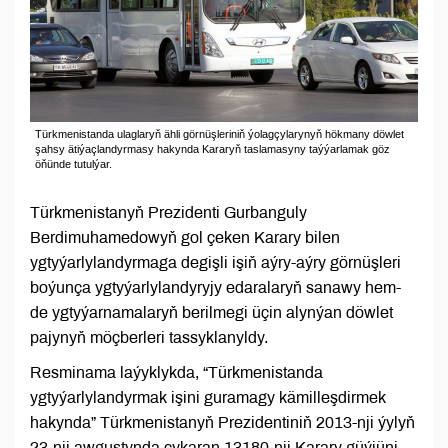
Türkmenistanda ulaglaryň ähli görnüşleriniň ýolagçylarynyň hökmany döwlet
şahsy ätiýaçlandyrmasy hakynda Kararyň taslamasyny taýýarlamak göz
öňünde tutulýar.
Türkmenistanyň Prezidenti Gurbanguly
Berdimuhamedowyň gol çeken Karary bilen
ygtyýarlylandyrmaga degişli işiň aýry-aýry görnüşleri
boýunça ygtyýarlylandyryjy edaralaryň sanawy hem-
de ygtyýarnamalaryň berilmegi üçin alynýan döwlet
pajynyň möçberleri tassyklanyldy.
Resminama laýyklykda, “Türkmenistanda
ygtyýarlylandyrmak işini guramagy kämilleşdirmek
hakynda” Türkmenistanyň Prezidentiniň 2013-nji ýylyň
23-nji awgustynda çykaran 13180-nji Karary güýjüni