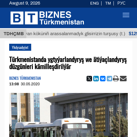
Awgust 9, 2026
ENG
TM
РУС
Toggl
navig
$12935,18
Buýan köküniň arassalanmadyk glisirrizin turşusy (t.)
TDHÇMB
Ykdysadyýet
Türkmenistanda ygtyýarlandyryş we ätiýaçlandyryş
düzgünleri kämilleşdirilýär
BIZNES TÜRKMENISTAN
13:08
30.05.2020