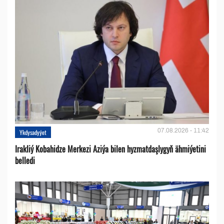
07.08.2026 - 11:42
Ykdysadyýet
Irakliý Kobahidze Merkezi Aziýa bilen hyzmatdaşlygyň ähmiýetini
belledi