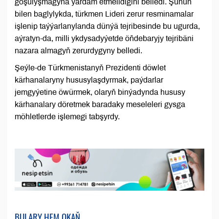
goşulyşmagyna ýardam etmelidigini belledi. Şunuň
bilen baglylykda, türkmen Lideri zerur resminamalar
işlenip taýýarlanylanda dünýä tejribesinde bu ugurda,
aýratyn-da, milli ykdysadyýetde öňdebaryjy tejribäni
nazara almagyň zerurdygyny belledi.
Şeýle-de Türkmenistanyň Prezidenti döwlet
kärhanalaryny hususylaşdyrmak, paýdarlar
jemgyýetine öwürmek, olaryň binýadynda hususy
kärhanalary döretmek baradaky meseleleri gysga
möhletlerde işlemegi tabşyrdy.
BULARY HEM OKAŇ