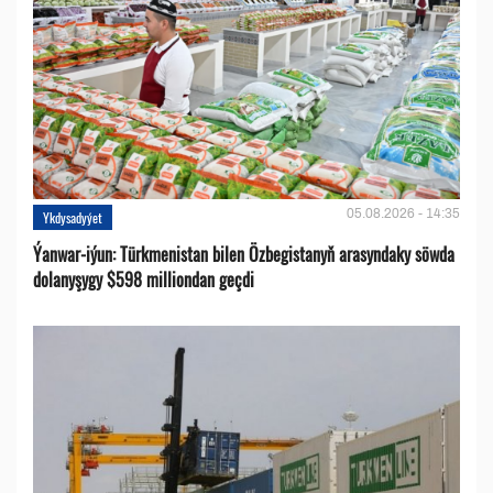
05.08.2026 - 14:35
Ykdysadyýet
Ýanwar-iýun: Türkmenistan bilen Özbegistanyň arasyndaky söwda
dolanyşygy $598 milliondan geçdi