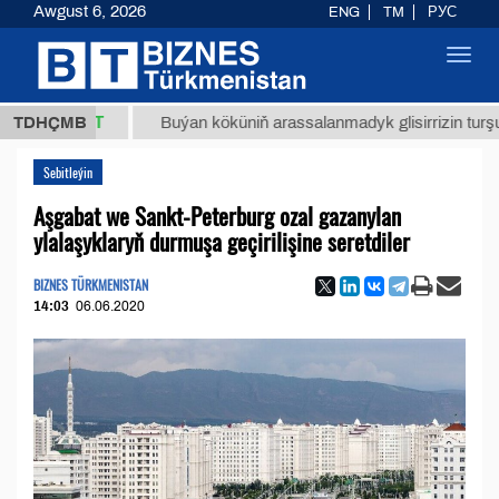
Awgust 6, 2026
ENG
TM
РУС
Toggl
navig
,8 ТМТ
TDHÇMB
Buýan köküniň arassalanmadyk glisirrizin turşusy (t.)
Sebitleýin
Aşgabat we Sankt-Peterburg ozal gazanylan
ylalaşyklaryň durmuşa geçirilişine seretdiler
BIZNES TÜRKMENISTAN
14:03
06.06.2020