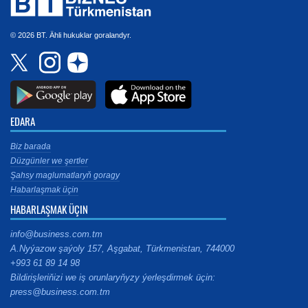
© 2026 BT. Ähli hukuklar goralandyr.
EDARA
Biz barada
Düzgünler we şertler
Şahsy maglumatlaryň goragy
Habarlaşmak üçin
HABARLAŞMAK ÜÇIN
info@business.com.tm
A.Nyýazow şaýoly 157, Aşgabat, Türkmenistan, 744000
+993 61 89 14 98
Bildirişleriňizi we iş orunlaryňyzy ýerleşdirmek üçin:
press@business.com.tm