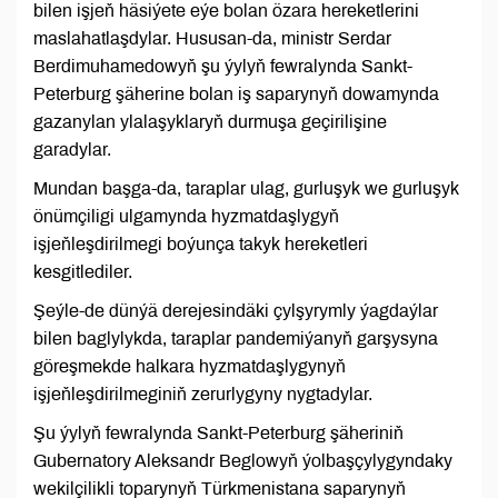
bilen işjeň häsiýete eýe bolan özara hereketlerini
maslahatlaşdylar. Hususan-da, ministr Serdar
Berdimuhamedowyň şu ýylyň fewralynda Sankt-
Peterburg şäherine bolan iş saparynyň dowamynda
gazanylan ylalaşyklaryň durmuşa geçirilişine
garadylar.
Mundan başga-da, taraplar ulag, gurluşyk we gurluşyk
önümçiligi ulgamynda hyzmatdaşlygyň
işjeňleşdirilmegi boýunça takyk hereketleri
kesgitlediler.
Şeýle-de dünýä derejesindäki çylşyrymly ýagdaýlar
bilen baglylykda, taraplar pandemiýanyň garşysyna
göreşmekde halkara hyzmatdaşlygynyň
işjeňleşdirilmeginiň zerurlygyny nygtadylar.
Şu ýylyň fewralynda Sankt-Peterburg şäheriniň
Gubernatory Aleksandr Beglowyň ýolbaşçylygyndaky
wekilçilikli toparynyň Türkmenistana saparynyň