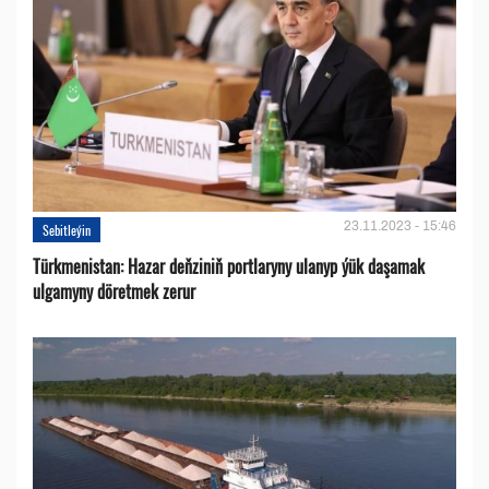
23.11.2023 - 15:46
Sebitleýin
Türkmenistan: Hazar deňziniň portlaryny ulanyp ýük daşamak
ulgamyny döretmek zerur