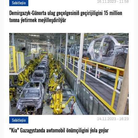
16.11.2023 - 11:58
Sebitleýin
Demirgazyk-Günorta ulag geçelgesiniň geçirijiligini 15 million
tonna ýetirmek meýilleşdirilýär
14.11.2023 - 16:23
Sebitleýin
“Kia” Gazagystanda awtomobil önümçiligini ýola goýar