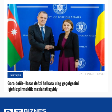
07.11.2023 - 15:30
Sebitleýin
Gara deňiz-Hazar deňzi halkara ulag geçelgesini
işjeňleşdirmeklik maslahatlaşyldy