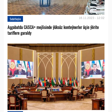
16.11.2023 - 12:02
Sebitleýin
Aşgabatda CASCA+ mejlisinde ýüksüz konteýnerler üçin ýörite
tariflere garaldy