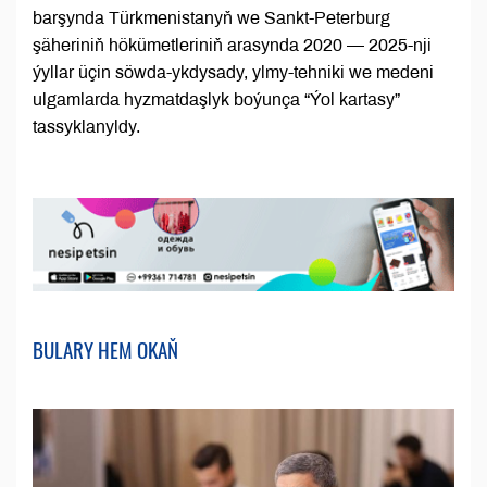
barşynda Türkmenistanyň we Sankt-Peterburg
şäheriniň hökümetleriniň arasynda 2020 — 2025-nji
ýyllar üçin söwda-ykdysady, ylmy-tehniki we medeni
ulgamlarda hyzmatdaşlyk boýunça “Ýol kartasy”
tassyklanyldy.
BULARY HEM OKAŇ