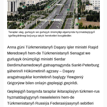
Taraplar ulag, gurluşyk we gurluşyk önümçiligi ulgamynda hyzmatdaşlygyň
işjeňleşdirilmegi boýunça takyk hereketleri kesgitlediler.
Anna güni Türkmenistanyň Daşary işler ministri Raşid
Meredowyň hem-de Türkmenistanyň Senagat we
gurluşyk önümçiligi ministri Serdar
Berdimuhamedowyň gatnaşmagynda Sankt-Peterburg
şäheriniň Hökümetiniň agzasy – Daşary
aragatnaşyklar komitetiniň başlygy Ýewgeniý
Grigorýew bilen onlaýn gepleşigi geçirildi.
Gepleşigiň barşynda taraplar ikitaraplaýyn türkmen-rus
hyzmatdaşlygynyň meselelerini hem-de
Türkmenistanyň Russiýa Federasiýasynyň sebitleri