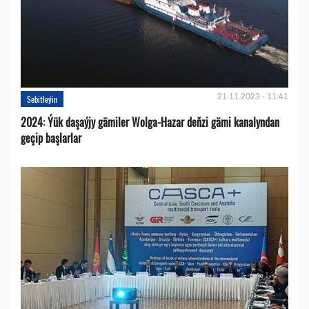
21.11.2023 - 11:41
Sebitleýin
2024: Ýük daşaýjy gämiler Wolga-Hazar deňzi gämi kanalyndan
geçip başlarlar