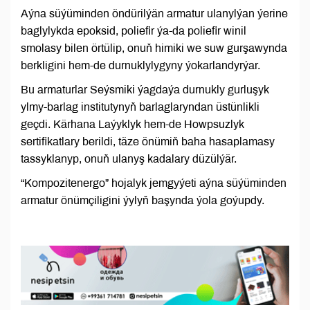
Aýna süýüminden öndürilýän armatur ulanylýan ýerine
baglylykda epoksid, poliefir ýa-da poliefir winil
smolasy bilen örtülip, onuň himiki we suw gurşawynda
berkligini hem-de durnuklylygyny ýokarlandyrýar.
Bu armaturlar Seýsmiki ýagdaýa durnukly gurluşyk
ylmy-barlag institutynyň barlaglaryndan üstünlikli
geçdi. Kärhana Laýyklyk hem-de Howpsuzlyk
sertifikatlary berildi, täze önümiň baha hasaplamasy
tassyklanyp, onuň ulanyş kadalary düzülýär.
“Kompozitenergo” hojalyk jemgyýeti aýna süýüminden
armatur önümçiligini ýylyň başynda ýola goýupdy.