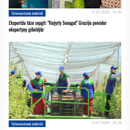
17.07.2026 - 10:35
Türkmenistanda öndürildi
Eksportda täze sepgit: "Haýyrly Senagat" Gruziýa pomidor
eksportyny giňeldýär
13.07.2026 - 15:18
Türkmenistanda öndürildi