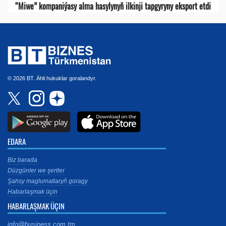
“Miwe” kompaniýasy alma hasylynyň ilkinji tapgyryny eksport etdi
© 2026 BT. Ähli hukuklar goralandyr.
EDARA
Biz barada
Düzgünler we şertler
Şahsy maglumatlaryň goragy
Habarlaşmak üçin
HABARLAŞMAK ÜÇIN
info@business.com.tm