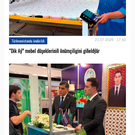
21.07.2026 - 17:42
Türkmenistanda öndürildi
“Dik Aý” mebel düşekleriniň önümçiligini giňeldýär