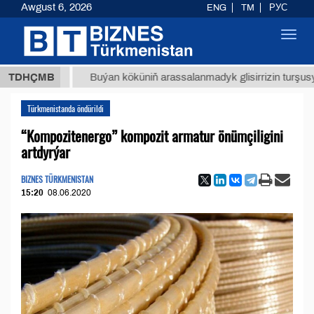
Awgust 6, 2026
ENG
TM
РУС
Toggl
navig
ТМТ
$1
TDHÇMB
Buýan köküniň arassalanmadyk glisirrizin turşusy (t.)
Türkmenistanda öndürildi
“Kompozitenergo” kompozit armatur önümçiligini
artdyrýar
BIZNES TÜRKMENISTAN
15:20
08.06.2020