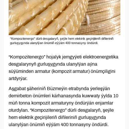
“Kompozitenergo” dürli desgalaryň, şeýle hem elektrik geçirijileriň diňleriniň
gurluşygynda ulanylýan önümiň eýýäm 400 tonnasyny öndürdi.
“Kompozitenergo” hojalyk jemgyýeti elektroenergetika
desgalarynyň gurluşygynda ulanylýan aýna
süýüminden armatur (kompozit armatur) önümçiligini
artdyrýar.
Aşgabat şäheriniň Büzmeýin etrabynda ýerleşýän
demirbeton önümleri kärhanasynda kuwwaty ýylda 10
müň tonna kompozit armaturyny öndürýän enjamlar
oturdylan. “Kompozitenergo” dürli desgalaryň, şeýle
hem elektrik geçirijileriň diňleriniň gurluşygynda
ulanylýan önümiň eýýäm 400 tonnasyny öndürdi.