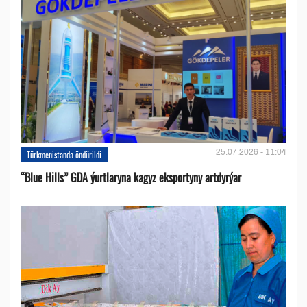
25.07.2026 - 11:04
Türkmenistanda öndürildi
“Blue Hills” GDA ýurtlaryna kagyz eksportyny artdyrýar