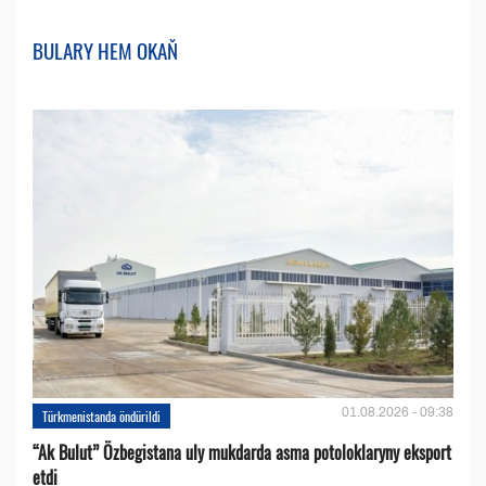
BULARY HEM OKAŇ
01.08.2026 - 09:38
Türkmenistanda öndürildi
“Ak Bulut” Özbegistana uly mukdarda asma potoloklaryny eksport
etdi