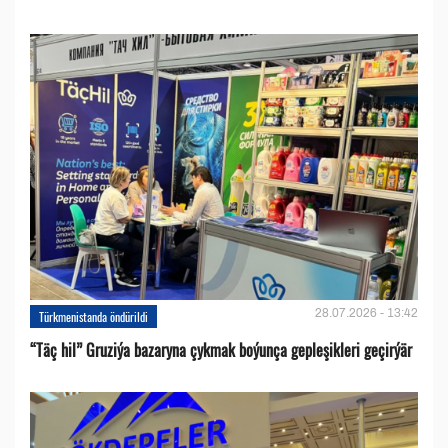
28.07.2026 - 13:42
Türkmenistanda öndürildi
“Täç hil” Gruziýa bazaryna çykmak boýunça gepleşikleri geçirýär