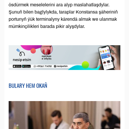
ösdürmek meselelerini ara alyp maslahatlaşdylar.
Şunuň bilen baglylykda, taraplar Konstansa şäheriniň
portunyň ýük terminalyny kärendä almak we ulanmak
mümkinçilikleri barada pikir alyşdylar.
BULARY HEM OKAŇ