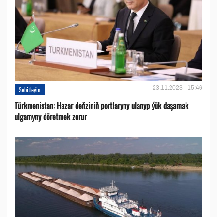
23.11.2023 - 15:46
Sebitleýin
Türkmenistan: Hazar deňziniň portlaryny ulanyp ýük daşamak
ulgamyny döretmek zerur