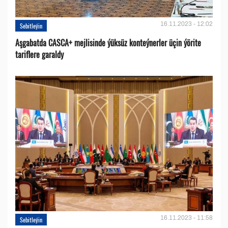
16.11.2023 - 12:02
Sebitleýin
Aşgabatda CASCA+ mejlisinde ýüksüz konteýnerler üçin ýörite
tariflere garaldy
16.11.2023 - 11:58
Sebitleýin