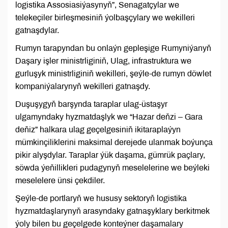
logistika Assosiasiýasynyň”, Senagatçylar we
telekeçiler birleşmesiniň ýolbaşçylary we wekilleri
gatnaşdylar.
Rumyn tarapyndan bu onlaýn gepleşige Rumyniýanyň
Daşary işler ministrliginiň, Ulag, infrastruktura we
gurluşyk ministrliginiň wekilleri, şeýle-de rumyn döwlet
kompaniýalarynyň wekilleri gatnaşdy.
Duşuşygyň barşynda taraplar ulag-üstaşyr
ulgamyndaky hyzmatdaşlyk we “Hazar deňzi – Gara
deňiz” halkara ulag geçelgesiniň ikitaraplaýyn
mümkinçiliklerini maksimal derejede ulanmak boýunça
pikir alyşdylar. Taraplar ýük daşama, gümrük paçlary,
söwda ýeňillikleri pudagynyň meselelerine we beýleki
meselelere ünsi çekdiler.
Şeýle-de portlaryň we hususy sektoryň logistika
hyzmatdaşlarynyň arasyndaky gatnaşyklary berkitmek
ýoly bilen bu geçelgede konteýner daşamalary