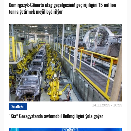
Demirgazyk-Günorta ulag geçelgesiniň geçirijiligini 15 million
tonna ýetirmek meýilleşdirilýär
14.11.2023 - 16:23
Sebitleýin
“Kia” Gazagystanda awtomobil önümçiligini ýola goýar