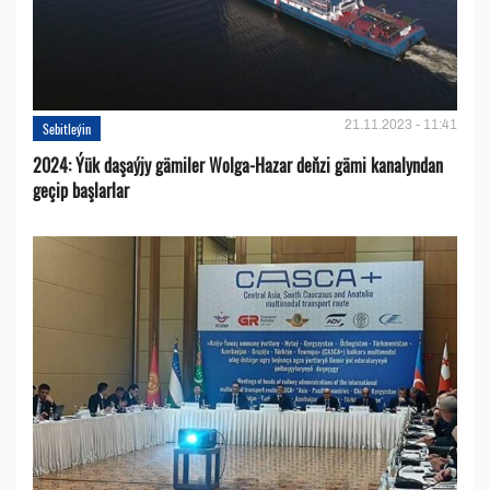
21.11.2023 - 11:41
Sebitleýin
2024: Ýük daşaýjy gämiler Wolga-Hazar deňzi gämi kanalyndan
geçip başlarlar