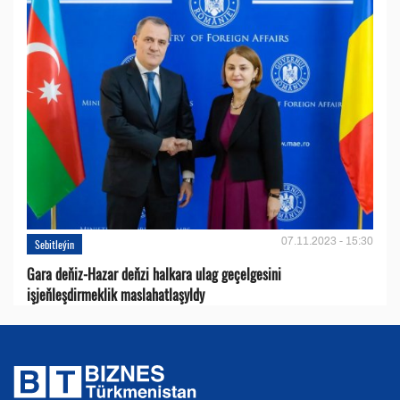
07.11.2023 - 15:30
Sebitleýin
Gara deňiz-Hazar deňzi halkara ulag geçelgesini
işjeňleşdirmeklik maslahatlaşyldy