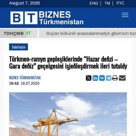
Awgust 7, 2026
ENG
TM
РУС
Toggl
navig
,8 ТМТ
TDHÇMB
Buýan köküniň arassalanmadyk glisirrizin turşusy (t.
Sebitleýin
Türkmen-rumyn gepleşiklerinde “Hazar deňzi –
Gara deňiz” geçelgesini işjeňleşdirmek ileri tutuldy
BIZNES TÜRKMENISTAN
16:42
16.07.2020