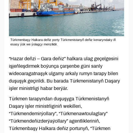
Türkmenbaşy Halkara deňiz porty Türkmenistanyň deňiz kenaryndaky iň
esasy ýük we ýolagçy menzilidir.
“Hazar deňzi – Gara deňiz” halkara ulag geçelgesini
işjeňleşdirmek boýunça çarşenbe güni sanly
wideoaragatnaşyk ulgamy arkaly rumyn tarapy bilen
duşuşyk geçirildi. Bu barada Türkmenistanyň Daşary
işler ministrligi habar berýär.
Türkmen tarapyndan duşuşyga Türkmenistanyň
Daşary işler ministrliginiň wekilleri,
“Türkmendemirýollary”, “Türkmenawtoulaglary”
“Türkmendeňizderýaýollary” agentlikleriniň,
Türkmenbaşy Halkara deňiz portunyň, “Türkmen