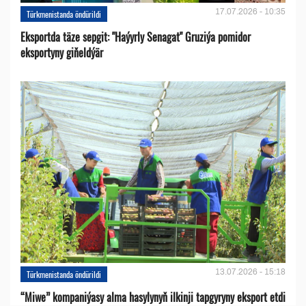
17.07.2026 - 10:35
Türkmenistanda öndürildi
Eksportda täze sepgit: "Haýyrly Senagat" Gruziýa pomidor
eksportyny giňeldýär
13.07.2026 - 15:18
Türkmenistanda öndürildi
“Miwe” kompaniýasy alma hasylynyň ilkinji tapgyryny eksport etdi