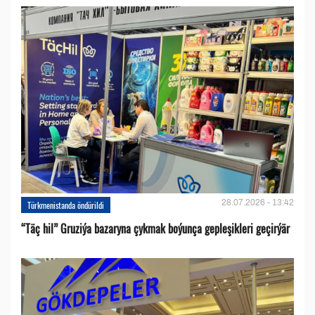
28.07.2026 - 13:42
Türkmenistanda öndürildi
“Täç hil” Gruziýa bazaryna çykmak boýunça gepleşikleri geçirýär