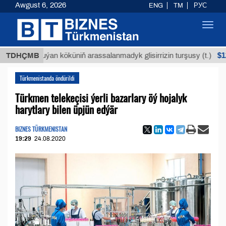
Awgust 6, 2026
ENG
TM
РУС
Toggl
navig
$12935,1
TDHÇMB
Buýan köküniň arassalanmadyk glisirrizin turşusy (t.)
Türkmenistanda öndürildi
Türkmen telekeçisi ýerli bazarlary öý hojalyk
harytlary bilen üpjün edýär
BIZNES TÜRKMENISTAN
19:29
24.08.2020