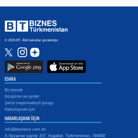
© 2026 BT. Ähli hukuklar goralandyr.
EDARA
Biz barada
Düzgünler we şertler
Şahsy maglumatlaryň goragy
Habarlaşmak üçin
HABARLAŞMAK ÜÇIN
info@business.com.tm
A.Nyýazow şaýoly 157, Aşgabat, Türkmenistan, 744000