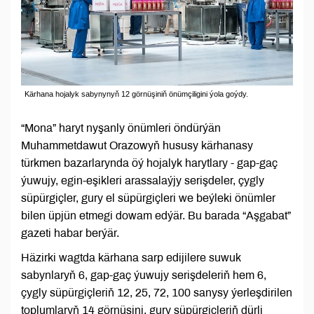
Kärhana hojalyk sabynynyň 12 görnüşiniň önümçiligini ýola goýdy.
“Mona” haryt nyşanly önümleri öndürýän
Muhammetdawut Orazowyň hususy kärhanasy
türkmen bazarlarynda öý hojalyk harytlary - gap-gaç
ýuwujy, egin-eşikleri arassalaýjy serişdeler, çygly
süpürgiçler, gury el süpürgiçleri we beýleki önümler
bilen üpjün etmegi dowam edýär. Bu barada “Aşgabat”
gazeti habar berýär.
Häzirki wagtda kärhana sarp edijilere suwuk
sabynlaryň 6, gap-gaç ýuwujy serişdeleriň hem 6,
çygly süpürgiçleriň 12, 25, 72, 100 sanysy ýerleşdirilen
toplumlaryň 14 görnüşini, gury süpürgiçleriň dürli