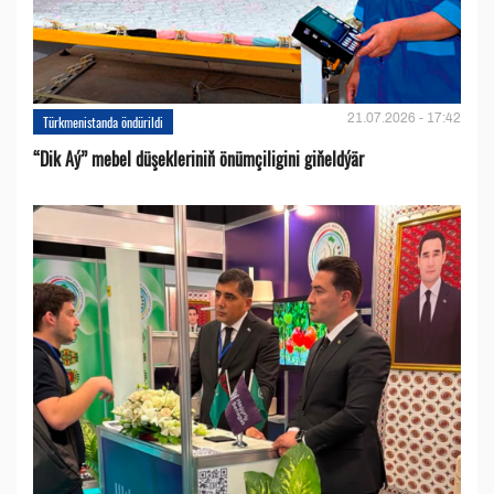
21.07.2026 - 17:42
Türkmenistanda öndürildi
“Dik Aý” mebel düşekleriniň önümçiligini giňeldýär