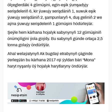
ölçeglerdäki 4 görnüşini, egin-eşik ýumşadyjy
serişdeleriň 6, kir ýuwujy serişdäniň 1, suwuk eşik
ýuwujy serişdäniň 2, şampunlaryň 4, duş geliniň 2 we
aýna ýuwujy serişdeleriň 1 görnüşini hödürleýär.
Şeýle hem kärhana hojalyk sabynynyň 12 görnüşiniň
önümçiligini ýola goýdy. Bu sabynyň günde ortaça 2,5
tonna golaýy öndürilýär.
Ahal welaýatynyň Ak bugdaý etrabynyň çäginde
ýerleşýän bu kärhana 2017-nji ýyldan bäri “Mona”
haryt nyşanly öý hojalyk harytlaryny öndürýär.