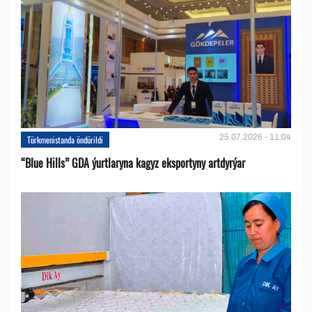
25.07.2026 - 11:04
Türkmenistanda öndürildi
“Blue Hills” GDA ýurtlaryna kagyz eksportyny artdyrýar