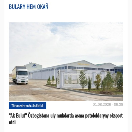
BULARY HEM OKAŇ
01.08.2026 - 09:38
Türkmenistanda öndürildi
“Ak Bulut” Özbegistana uly mukdarda asma potoloklaryny eksport
etdi