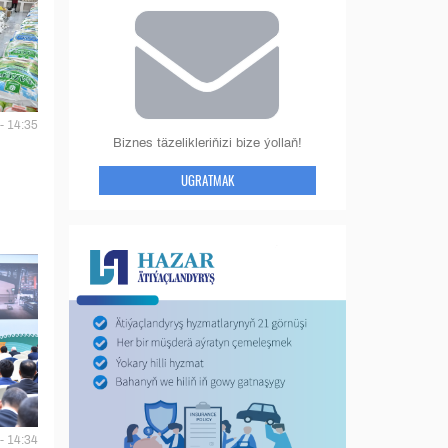
- 14:35
Biznes täzelikleriňizi bize ýollaň!
UGRATMAK
- 14:34