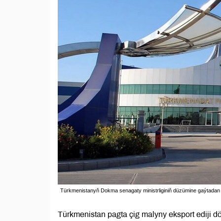
Türkmenistanyň Dokma senagaty ministrliginiň düzümine gaýtadan 
Türkmenistan pagta çig malyny eksport ediji 