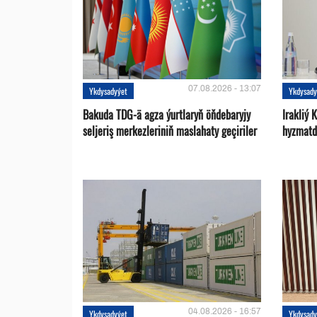
07.08.2026 - 13:07
Ykdysadyýet
Ykdysady
Bakuda TDG-ä agza ýurtlaryň öňdebaryjy
Irakliý 
seljeriş merkezleriniň maslahaty geçiriler
hyzmatd
04.08.2026 - 16:57
Ykdysadyýet
Ykdysady