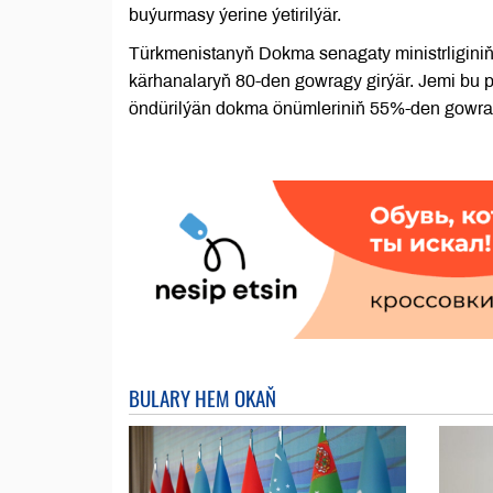
buýurmasy ýerine ýetirilýär.
Türkmenistanyň Dokma senagaty ministrligini
kärhanalaryň 80-den gowragy girýär. Jemi b
öndürilýän dokma önümleriniň 55%-den gowragy
BULARY HEM OKAŇ