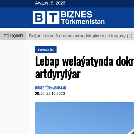
Awgust 8, 2026
$1293
TDHÇMB
Buýan köküniň arassalanmadyk glisirrizin turşusy (t.)
Ykdysadyýet
Lebap welaýatynda dok
artdyrylýar
BIZNES TÜRKMENISTAN
20:56
22.10.2020