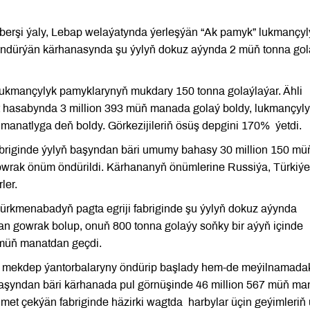
 berşi ýaly, Lebap welaýatynda ýerleşýän “Ak pamyk” lukmançyl
 öndürýän kärhanasynda şu ýylyň dokuz aýynda 2 müň tonna gol
 lukmançylyk pamyklarynyň mukdary 150 tonna golaýlaýar. Ähli
at hasabynda 3 million 393 müň manada golaý boldy, lukmançyl
anatlyga deň boldy. Görkezijileriň ösüş depgini 170% ýetdi.
fabriginde ýylyň başyndan bäri umumy bahasy 30 million 150 mü
wrak önüm öndürildi. Kärhananyň önümlerine Russiýa, Türkiýe
ler.
Türkmenabadyň pagta egriji fabriginde şu ýylyň dokuz aýynda
an gowrak bolup, onuň 800 tonna golaýy soňky bir aýyň içinde
0 müň manatdan geçdi.
ezek mekdep ýantorbalaryny öndürip başlady hem-de meýilnamada
ň başyndan bäri kärhanada pul görnüşinde 46 million 567 müň ma
met çekýän fabriginde häzirki wagtda harbylar üçin geýimleriň 