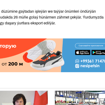
ň düzümine gaýtadan işleýän we taýýar önümleri öndürýän
u pudakda 26 müňe golaý hünärmen zähmet çekýär. Ýurdumyzda
 daşary ýurtlara eksport edilýär.