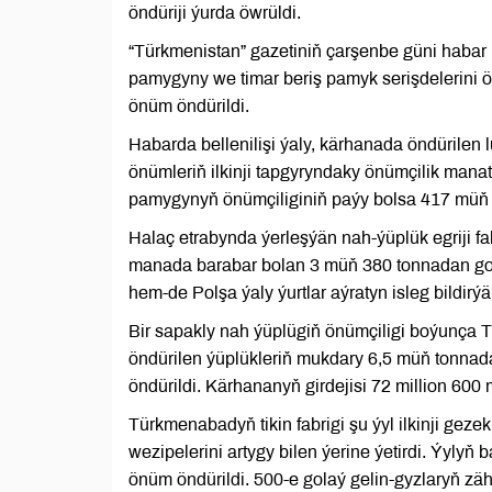
öndüriji ýurda öwrüldi.
“Türkmenistan” gazetiniň çarşenbe güni habar
pamygyny we timar beriş pamyk serişdelerini
önüm öndürildi.
Habarda bellenilişi ýaly, kärhanada öndürilen
önümleriň ilkinji tapgyryndaky önümçilik man
pamygynyň önümçiliginiň paýy bolsa 417 müň m
Halaç etrabynda ýerleşýän nah-ýüplük egriji 
manada barabar bolan 3 müň 380 tonnadan go
hem-de Polşa ýaly ýurtlar aýratyn isleg bildirýär
Bir sapakly nah ýüplügiň önümçiligi boýunça 
öndürilen ýüplükleriň mukdary 6,5 müň tonnad
öndürildi. Kärhananyň girdejisi 72 million 60
Türkmenabadyň tikin fabrigi şu ýyl ilkinji g
wezipelerini artygy bilen ýerine ýetirdi. Ýyly
önüm öndürildi. 500-e golaý gelin-gyzlaryň zäh