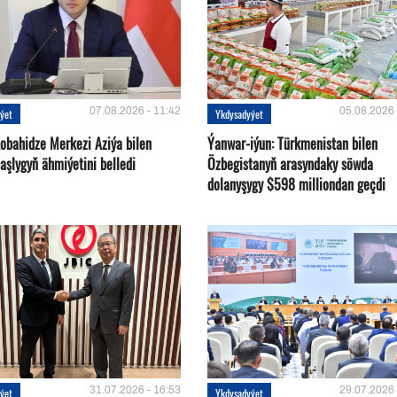
07.08.2026 - 11:42
05.08.2026 
ýet
Ykdysadyýet
Kobahidze Merkezi Aziýa bilen
Ýanwar-iýun: Türkmenistan bilen
aşlygyň ähmiýetini belledi
Özbegistanyň arasyndaky söwda
dolanyşygy $598 milliondan geçdi
31.07.2026 - 16:53
29.07.2026 
ýet
Ykdysadyýet