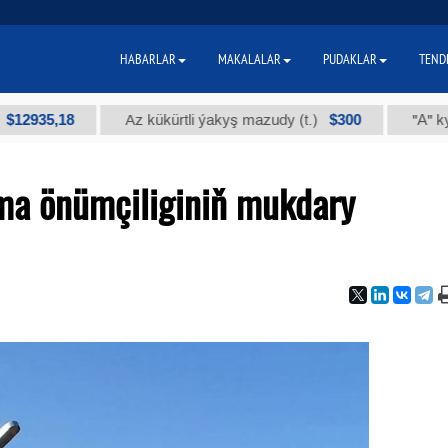
HABARLAR
MAKALALAR
PUDAKLAR
TEND
5,18
$300
Az kükürtli ýakyş mazudy (t.)
"А" kysymly t
ma önümçiliginiň mukdary