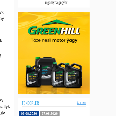
ulgamyna geçýär
yk
aý
yk
ň
ky
TENDERLER
ÄHLISI
natlyk
uly
06.08.2026
27.08.2026