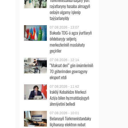
Türkmenistanda daşary ýurt
raýatlaryny hasaba almagyň
onlaýn ulgamy işlenip
taýýarlanyldy
07.08.2026 - 13:07
Bakuda TDG-ä agza ýurtlaryň
öňdebaryjy seljeriş
merkezleriniň maslahaty
geçiriler
07.08.2026 - 12:14
“Maksat deri” gön önümleriniň
70 göterimden gowragyny
eksport etdi
07.08.2026 - 11:42
Irakliý Kobahidze Merkezi
Aziýa bilen hyzmatdaşlygyň
ähmiýetini belledi
07.08.2026 - 10:01
Belarusyň Türkmenistandaky
ilçihanasy elektron nobat