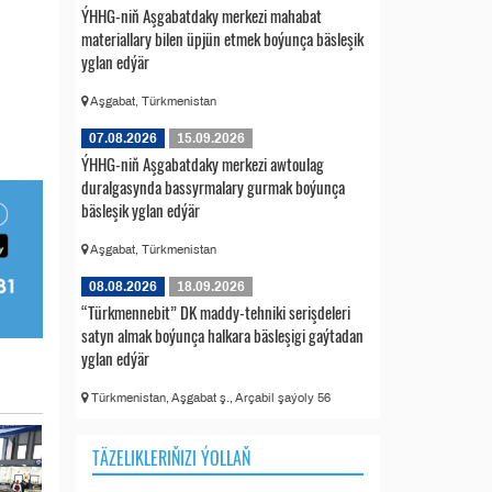
ÝHHG-niň Aşgabatdaky merkezi mahabat
materiallary bilen üpjün etmek boýunça bäsleşik
yglan edýär
Aşgabat, Türkmenistan
07.08.2026
15.09.2026
ÝHHG-niň Aşgabatdaky merkezi awtoulag
duralgasynda bassyrmalary gurmak boýunça
bäsleşik yglan edýär
Aşgabat, Türkmenistan
08.08.2026
18.09.2026
“Türkmennebit” DK maddy-tehniki serişdeleri
satyn almak boýunça halkara bäsleşigi gaýtadan
yglan edýär
Türkmenistan, Aşgabat ş., Arçabil şaýoly 56
TÄZELIKLERIŇIZI ÝOLLAŇ