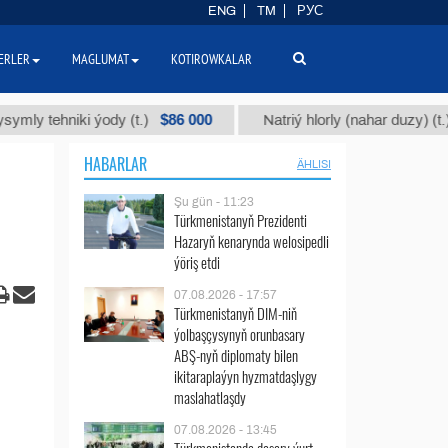
ENG
TM
РУС
ERLER
MAGLUMAT
KOTIROWKALAR
$86 000
$40
ehniki ýody (t.)
Natriý hlorly (nahar duzy) (t.)
HABARLAR
ÄHLISI
Şu gün - 11:23
Türkmenistanyň Prezidenti
Hazaryň kenarynda welosipedli
ýöriş etdi
07.08.2026 - 17:57
Türkmenistanyň DIM-niň
ýolbaşçysynyň orunbasary
ABŞ-nyň diplomaty bilen
ikitaraplaýyn hyzmatdaşlygy
maslahatlaşdy
07.08.2026 - 13:45