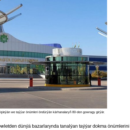
işleýän we taýýar önümleri öndürýän kärhanalaryň 80-den gowragy girýär.
döwletden dünýä bazarlarynda tanalýan taýýar dokma önümlerini