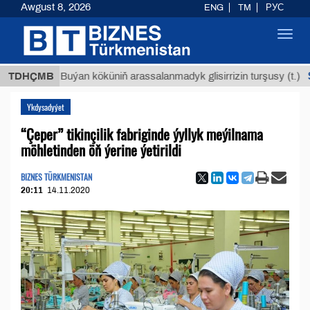
Awgust 8, 2026
ENG
TM
РУС
Toggl
navig
$12935,
TDHÇMB
Buýan köküniň arassalanmadyk glisirrizin turşusy (t.)
Ykdysadyýet
“Çeper” tikinçilik fabriginde ýyllyk meýilnama
möhletinden öň ýerine ýetirildi
BIZNES TÜRKMENISTAN
20:11
14.11.2020