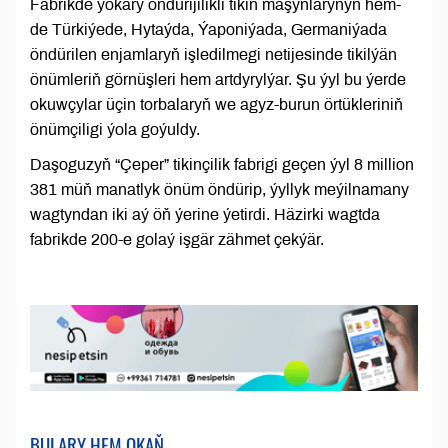
Fabrikde ýokary öndürijilikli tikin maşynlarynyň hem-
de Türkiýede, Hytaýda, Ýaponiýada, Germaniýada
öndürilen enjamlaryň işledilmegi netijesinde tikilýän
önümleriň görnüşleri hem artdyrylýar. Şu ýyl bu ýerde
okuwçylar üçin torbalaryň we agyz-burun örtükleriniň
önümçiligi ýola goýuldy.
Daşoguzyň “Çeper” tikinçilik fabrigi geçen ýyl 8 million
381 müň manatlyk önüm öndürip, ýyllyk meýilnamany
wagtyndan iki aý öň ýerine ýetirdi. Häzirki wagtda
fabrikde 200-e golaý işgär zähmet çekýär.
BULARY HEM OKAŇ