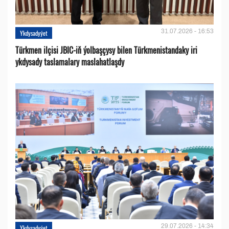
31.07.2026 - 16:53
Ykdysadyýet
Türkmen ilçisi JBIC-iň ýolbaşçysy bilen Türkmenistandaky iri
ykdysady taslamalary maslahatlaşdy
29.07.2026 - 14:34
Ykdysadyýet