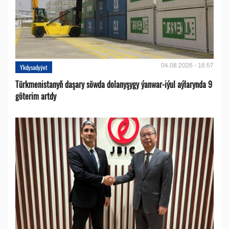
04.08.2026 - 16:57
Ykdysadyýet
Türkmenistanyň daşary söwda dolanyşygy ýanwar-iýul aýlarynda 9
göterim artdy