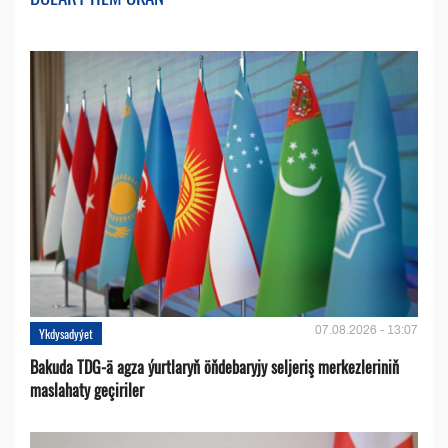
07.08.2026 - 13:07
Ykdysadyýet
Bakuda TDG-ä agza ýurtlaryň öňdebaryjy seljeriş merkezleriniň
maslahaty geçiriler