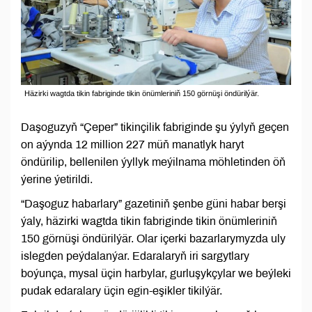
Häzirki wagtda tikin fabriginde tikin önümleriniň 150 görnüşi öndürilýär.
Daşoguzyň “Çeper” tikinçilik fabriginde şu ýylyň geçen
on aýynda 12 million 227 müň manatlyk haryt
öndürilip, bellenilen ýyllyk meýilnama möhletinden öň
ýerine ýetirildi.
“Daşoguz habarlary” gazetiniň şenbe güni habar berşi
ýaly, häzirki wagtda tikin fabriginde tikin önümleriniň
150 görnüşi öndürilýär. Olar içerki bazarlarymyzda uly
islegden peýdalanýar. Edaralaryň iri sargytlary
boýunça, mysal üçin harbylar, gurluşykçylar we beýleki
pudak edaralary üçin egin-eşikler tikilýär.