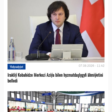
07.08.2026 - 11:42
Ykdysadyýet
Irakliý Kobahidze Merkezi Aziýa bilen hyzmatdaşlygyň ähmiýetini
belledi