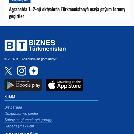
Aşgabatda 1–2-nji oktýabrda Türkmenistanyň maýa goýum forumy
geçiriler
© 2026 BT. Ähli hukuklar goralandyr.
EDARA
Biz barada
Düzgünler we şertler
Şahsy maglumatlaryň goragy
Habarlaşmak üçin