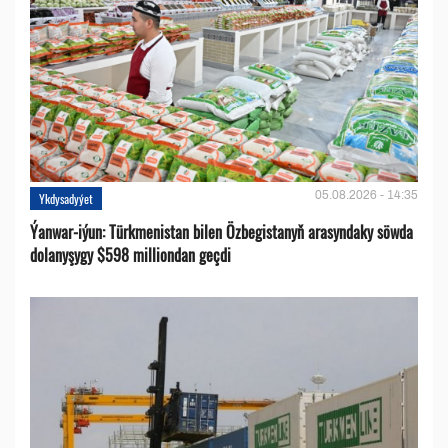
05.08.2026 - 14:35
Ykdysadyýet
Ýanwar-iýun: Türkmenistan bilen Özbegistanyň arasyndaky söwda
dolanyşygy $598 milliondan geçdi