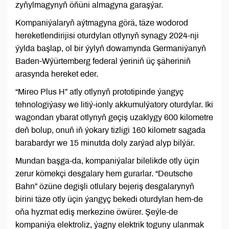
zyňylmagynyň öňüni almagyna garaşýar.
Kompaniýalaryň aýtmagyna görä, täze wodorod
hereketlendirijisi oturdylan otlynyň synagy 2024-nji
ýylda başlap, ol bir ýylyň dowamynda Germaniýanyň
Baden-Wýürtemberg federal ýeriniň üç şäheriniň
arasynda hereket eder.
“Mireo Plus H” atly otlynyň prototipinde ýangyç
tehnologiýasy we litiý-ionly akkumulýatory oturdylar. Iki
wagondan ybarat otlynyň geçiş uzaklygy 600 kilometre
deň bolup, onuň iň ýokary tizligi 160 kilometr sagada
barabardyr we 15 minutda doly zarýad alyp bilýär.
Mundan başga-da, kompaniýalar bilelikde otly üçin
zerur kömekçi desgalary hem gurarlar. “Deutsche
Bahn” özüne degişli otlulary bejeriş desgalarynyň
birini täze otly üçin ýangyç bekedi oturdylan hem-de
oňa hyzmat ediş merkezine öwürer. Şeýle-de
kompaniýa elektroliz, ýagny elektrik toguny ulanmak