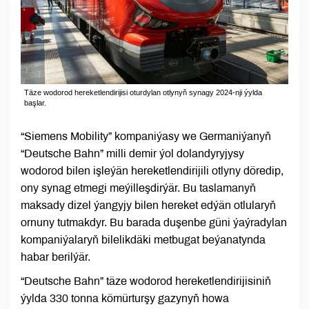
Täze wodorod hereketlendirijisi oturdylan otlynyň synagy 2024-nji ýylda
başlar.
“Siemens Mobility” kompaniýasy we Germaniýanyň
“Deutsche Bahn” milli demir ýol dolandyryjysy
wodorod bilen işleýän hereketlendirijili otlyny döredip,
ony synag etmegi meýilleşdirýär. Bu taslamanyň
maksady dizel ýangyjy bilen hereket edýän otlularyň
ornuny tutmakdyr. Bu barada duşenbe güni ýaýradylan
kompaniýalaryň bilelikdäki metbugat beýanatynda
habar berilýär.
“Deutsche Bahn” täze wodorod hereketlendirijisiniň
ýylda 330 tonna kömürturşy gazynyň howa