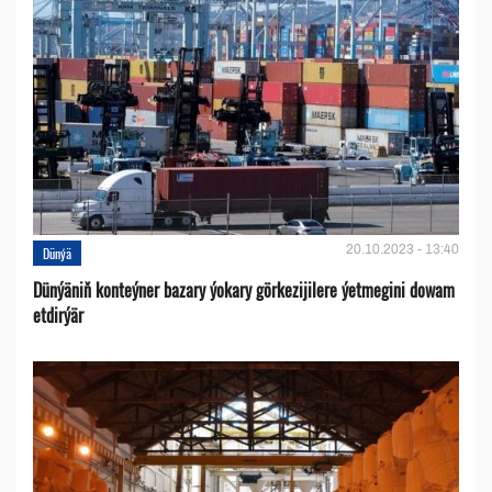
20.10.2023 - 13:40
Dünýä
Dünýäniň konteýner bazary ýokary görkezijilere ýetmegini dowam
etdirýär