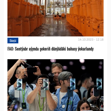
14.10.2023 - 12:18
Dünýä
FAO: Sentýabr aýynda şekeriň dünýädäki bahasy ýokarlandy