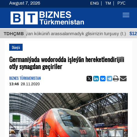
Awgust 7, 2026
ENG
TM
РУС
Toggl
navig
$12935,18
TDHÇMB
Buýan köküniň arassalanmadyk glisirrizin turşusy (t.)
Dünýä
Germaniýada wodorodda işleýän hereketlendirijili
otly synagdan geçiriler
BIZNES TÜRKMENISTAN
13:46
28.11.2020