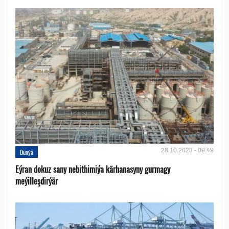
28.10.2023 - 09:49
Dünýä
Eýran dokuz sany nebithimiýa kärhanasyny gurmagy
meýilleşdirýär