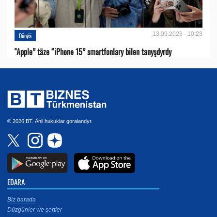
13.09.2023 - 10:23
Dünýä
"Apple” täze “iPhone 15” smartfonlary bilen tanyşdyrdy
© 2026 BT. Ähli hukuklar goralandyr.
EDARA
Biz barada
Düzgünler we şertler