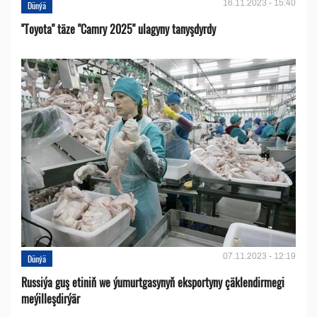
16.11.2023 - 15:40
Dünýä
''Toyota" täze "Camry 2025" ulagyny tanyşdyrdy
07.11.2023 - 12:19
Dünýä
Russiýa guş etiniň we ýumurtgasynyň eksportyny çäklendirmegi
meýilleşdirýär