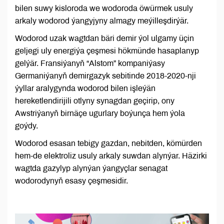
bilen suwy kisloroda we wodoroda öwürmek usuly
arkaly wodorod ýangyjyny almagy meýilleşdirýär.
Wodorod uzak wagtdan bäri demir ýol ulgamy üçin
geljegi uly energiýa çeşmesi hökmünde hasaplanyp
gelýär. Fransiýanyň “Alstom” kompaniýasy
Germaniýanyň demirgazyk sebitinde 2018-2020-nji
ýyllar aralygynda wodorod bilen işleýän
hereketlendirijili otlyny synagdan geçirip, ony
Awstriýanyň birnäçe ugurlary boýunça hem ýola
goýdy.
Wodorod esasan tebigy gazdan, nebitden, kömürden
hem-de elektroliz usuly arkaly suwdan alynýar. Häzirki
wagtda gazylyp alynýan ýangyçlar senagat
wodorodynyň esasy çeşmesidir.