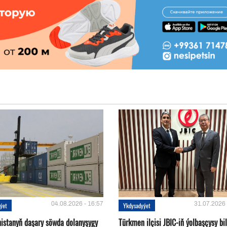
04.08.2026 - 16:57
31.07.2026 
ýet
Ykdysadyýet
istanyň daşary söwda dolanyşygy
Türkmen ilçisi JBIC-iň ýolbaşçysy bi