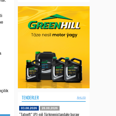
lar.
li
ne
a
çilik
TENDERLER
ÄHLISI
03.08.2026
28.08.2026
“Tatneft” JPJ-niň Türkmenistandaky buraw