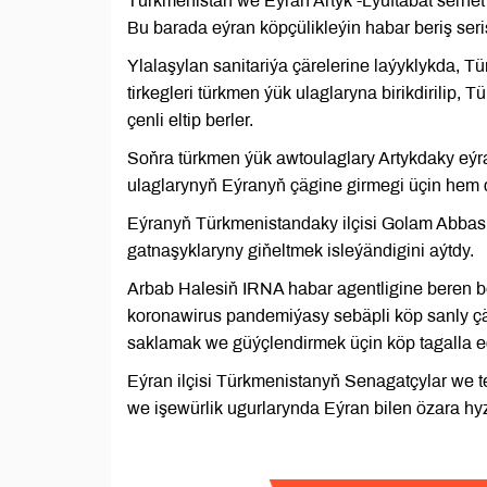
Türkmenistan we Eýran Artyk -Lýuftabat serhet
Bu barada eýran köpçülikleýin habar beriş ser
Ylalaşylan sanitariýa çärelerine laýyklykda, T
tirkegleri türkmen ýük ulaglaryna birikdirilip,
çenli eltip berler.
Soňra türkmen ýük awtoulaglary Artykdaky eýranl
ulaglarynyň Eýranyň çägine girmegi üçin hem de
Eýranyň Türkmenistandaky ilçisi Golam Abbas
gatnaşyklaryny giňeltmek isleýändigini aýtdy.
Arbab Halesiň IRNA habar agentligine beren b
koronawirus pandemiýasy sebäpli köp sanly ç
saklamak we güýçlendirmek üçin köp tagalla ed
Eýran ilçisi Türkmenistanyň Senagatçylar we te
we işewürlik ugurlarynda Eýran bilen özara hyz