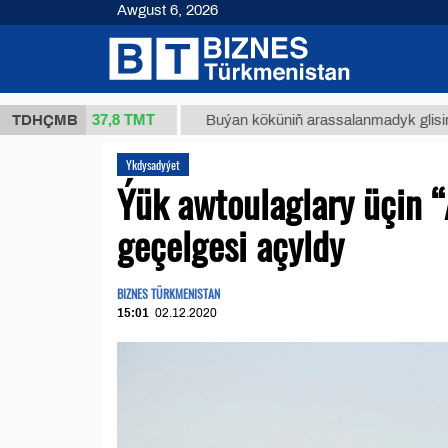
Awgust 6, 2026
37,8 ТМТ
(kg.)
TDHÇMB
Buýan köküniň arassalanmadyk glisirrizin turş
Ykdysadyýet
Ýük awtoulaglary üçin “
geçelgesi açyldy
BIZNES TÜRKMENISTAN
15:01
02.12.2020