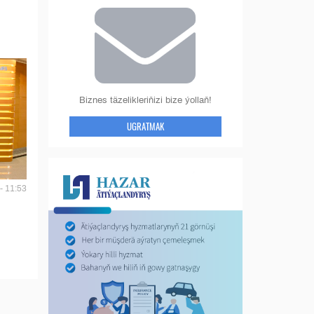
Biznes täzelikleriňizi bize ýollaň!
UGRATMAK
- 11:53