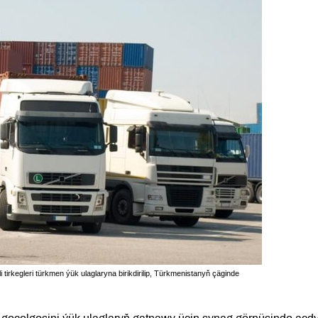
tirkegleri türkmen ýük ulaglaryna birikdirilip, Türkmenistanyň çäginde