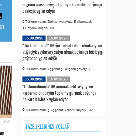
erginini arassalaýyş blogunyň kärendesi boýunça
bäsleşik yglan edýär
Türkmenistan, Balkan welaýaty, Balkanabat,
T.Satylow köçesi, 59
05.08.2026
15.09.2026
“Türkmennebit” DK ýöriteleşdirilen tehnikany we
atiýäçlyk şaýlaryny satyn almak boýunça bäsleşigi
gaýtadan yglan edýär
Türkmenistan, Aşgabat ş., Arçabil şaýoly 56
05.08.2026
15.09.2026
"Türkmenhimiýa" DK ammiak selitrasyny we
karbamid öndürýän toplumy gurmak boýunça
halkara bäsleşik yglan edýär
Türkmenistan, ş.Aşgabat, Arçabil şaýoly 132
- 16:53
TÄZELIKLERIŇIZI ÝOLLAŇ
len