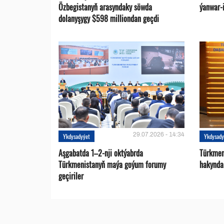
Özbegistanyň arasyndaky söwda
ýanwar-i
dolanyşygy $598 milliondan geçdi
29.07.2026 - 14:34
Ykdysadyýet
Ykdysady
Aşgabatda 1–2-nji oktýabrda
Türkmen
Türkmenistanyň maýa goýum forumy
hakynda
geçiriler