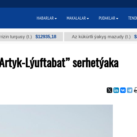
HABARLAR
MAKALALAR
PUDAKLAR
TEND
$12935,18
$300
usy (t.)
Az kükürtli ýakyş mazudy (t.)
Artyk-Lýuftabat” serhetýaka