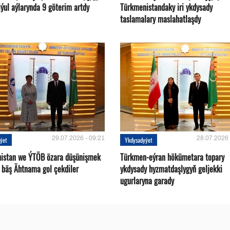
ýul aýlarynda 9 göterim artdy
Türkmenistandaky iri ykdysady
taslamalary maslahatlaşdy
29.07.2026 - 09:21
28.07.2026 
ýet
Ykdysadyýet
istan we ÝTÖB özara düşünişmek
Türkmen-eýran hökümetara topary
 bäş Ähtnama gol çekdiler
ykdysady hyzmatdaşlygyň geljekki
ugurlaryna garady