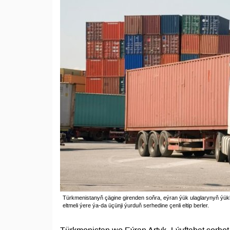
Türkmenistanyň çägine girenden soňra, eýran ýük ulaglarynyň ýükli 
eltmeli ýere ýa-da üçünji ýurduň serhedine çenli eltip berler.