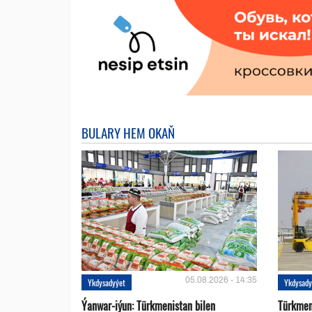
BULARY HEM OKAŇ
05.08.2026 - 14:35
Ykdysadyýet
Ykdysady
Ýanwar-iýun: Türkmenistan bilen
Türkmen