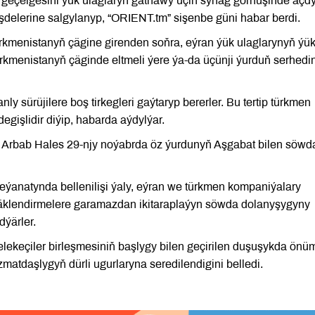
 geçelgesini ýük ulaglaryň gatnawy üçin synag görnüşinde açdy
işdelerine salgylanyp, “ORIENT.tm” sişenbe güni habar berdi.
ürkmenistanyň çägine girenden soňra, eýran ýük ulaglarynyň ýük
 Türkmenistanyň çäginde eltmeli ýere ýa-da üçünji ýurduň serhedi
y sürüjilere boş tirkegleri gaýtaryp bererler. Bu tertip türkmen
gişlidir diýip, habarda aýdylýar.
 Arbab Hales 29-njy noýabrda öz ýurdunyň Aşgabat bilen söwd
eýanatynda bellenilişi ýaly, eýran we türkmen kompaniýalary
äklendirmelere garamazdan ikitaraplaýyn söwda dolanyşygyny
ýärler.
lekeçiler birleşmesiniň başlygy bilen geçirilen duşuşykda önüm
matdaşlygyň dürli ugurlaryna seredilendigini belledi.