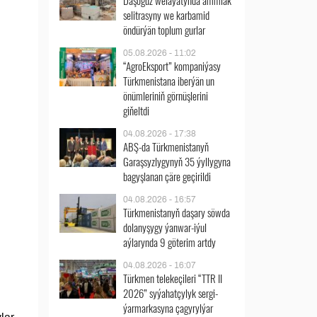
Daşoguz welaýatynda ammiak
selitrasyny we karbamid
öndürýän toplum gurlar
05.08.2026 - 11:02
“AgroEksport” kompaniýasy
Türkmenistana iberýän un
önümleriniň görnüşlerini
giňeltdi
04.08.2026 - 17:38
ABŞ-da Türkmenistanyň
Garaşsyzlygynyň 35 ýyllygyna
bagyşlanan çäre geçirildi
04.08.2026 - 16:57
Türkmenistanyň daşary söwda
dolanyşygy ýanwar-iýul
aýlarynda 9 göterim artdy
04.08.2026 - 16:07
Türkmen telekeçileri “TTR II
2026” syýahatçylyk sergi-
ýarmarkasyna çagyrylýar