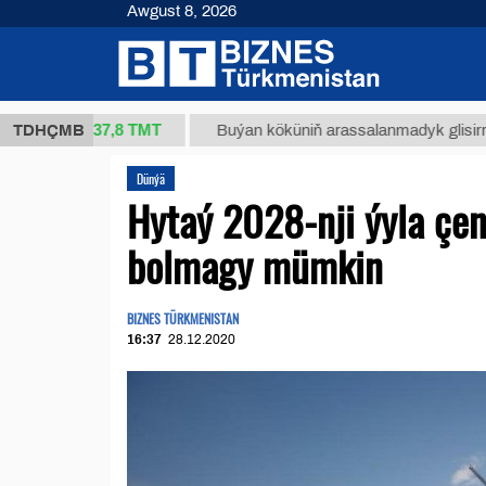
Awgust 8, 2026
37,8 ТМТ
(kg.)
TDHÇMB
Buýan köküniň arassalanmadyk glisirrizin turş
Dünýä
Hytaý 2028-nji ýyla çen
bolmagy mümkin
BIZNES TÜRKMENISTAN
16:37
28.12.2020