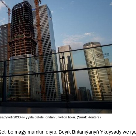
adyýeti 2033-nji ýylda däl-de, ondan 5 ýyl öň bolar. (Surat: Reuters)
yýeti bolmagy mümkin diýip, Beýik Britaniýanyň Ykdysady we iş