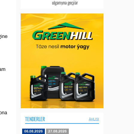
ulgamyna geçýär
gine
dam
iona
TENDERLER
ÄHLISI
06.08.2026
27.08.2026