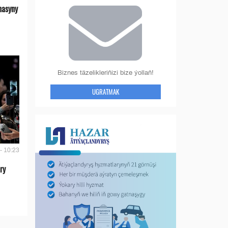
nasyny
Biznes täzelikleriňizi bize ýollaň!
UGRATMAK
- 10:23
ry