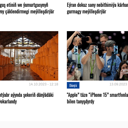
 guş etiniň we ýumurtgasynyň
Eýran dokuz sany nebithimiýa kärha
yny çäklendirmegi meýilleşdirýär
gurmagy meýilleşdirýär
14.10.2023 - 12:18
13.09.2023 
Dünýä
ntýabr aýynda şekeriň dünýädäki
"Apple” täze “iPhone 15” smartfonla
ýokarlandy
bilen tanyşdyrdy