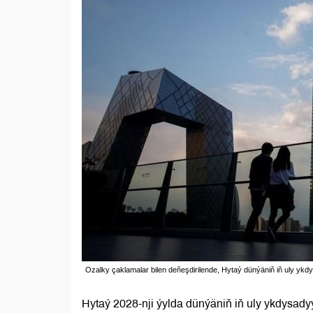
Ozalky çaklamalar bilen deňeşdirilende, Hytaý dünýäniň iň uly ykdys
Hytaý 2028-nji ýylda dünýäniň iň uly ykdysad