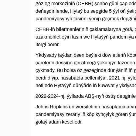
gözleg merkeziniň (CEBR) şenbe güni çap eden
deňeşdirilende, Hytaý bu sepgide 5 ýyl öň ýet
pandemiýasynyň täsirini ýeňip geçmek depgini 
CEBR-iň bilermenleriniň çaklamalaryna görä, 
uzakmöhletleýin täsiri we Hytaýyň pandemiýa
itergi berer.
Ykdysady taýdan ösen beýleki döwletleriň köp
çäreleriň dessine girizilmegi ýokanjyň täzeden
çykmady. Bu bolsa öz gezeginde dünýäniň iň g
berdi diýip, hasabatda bellenilýär. 2021-nji 
netijede Hytaýyň dünýäde iň kuwwatly ykdysady
2022-2024-nji ýyllarda ABŞ-nyň ösüş depginler
Johns Hopkins uniwersitetiniň hasaplamalaryn
pandemiýasy zerarly iň köp kynçylyk gören ýu
golaý adam keselledi.