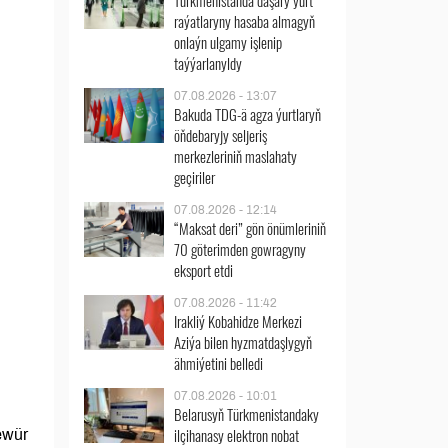
Türkmenistanda daşary ýurt
raýatlaryny hasaba almagyň
onlaýn ulgamy işlenip
taýýarlanyldy
07.08.2026 - 13:07
Bakuda TDG-ä agza ýurtlaryň
öňdebaryjy seljeriş
merkezleriniň maslahaty
geçiriler
07.08.2026 - 12:14
“Maksat deri” gön önümleriniň
70 göterimden gowragyny
eksport etdi
07.08.2026 - 11:42
Irakliý Kobahidze Merkezi
Aziýa bilen hyzmatdaşlygyň
ähmiýetini belledi
07.08.2026 - 10:01
Belarusyň Türkmenistandaky
ilçihanasy elektron nobat
ewür