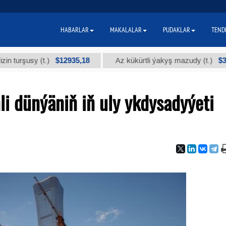
HABARLAR
MAKALALAR
PUDAKLAR
TEND
$12935,18
$300
usy (t.)
Az kükürtli ýakyş mazudy (t.)
li dünýäniň iň uly ykdysadyýeti