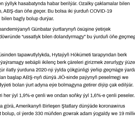
 ýyllyk hasabatynda habar berilýär. Ozalky çaklamalar bilen
ip, ABŞ-dan öňe geçer. Bu bolsa iki ýurduň COVID-19
bilen bagly bolup durýar.
pandemiýanyň Günbatar ýurtlarynyň ösüşine ýetirjek
 döwründe “ussatlyk bilen dolandyrmagy” bu ýurduň öňe geçme
üsinden tapawutlylykda, Hytaýyň Hökümeti tarapyndan berk
 ýaýramagy sebäpli ikilenç berk çäreleri girizmek zerurlygy ýüze
ür ilatly ýurduna 2020-nji ýylda çökgünligi ýeňip geçmäge ýar
ýyldan başlap ABŞ-nyň dünýä JIÖ-sinde paýynyň peselmegi we
ýeti bolan ýurt adyna eýe bolmagyna getirer diýip çak edilýär.
i her ýyl 1,9%-e çenli we ondan soňky ýyl 1,6%-e çenli peseler.
a görä, Amerikanyň Birleşen Ştatlary dünýäde koronawirus
rt bolup, ol ýerde 330 müňden gowrak adam ýogaldy we 19 mill