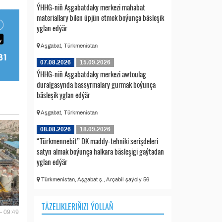
ÝHHG-niň Aşgabatdaky merkezi mahabat
materiallary bilen üpjün etmek boýunça bäsleşik
yglan edýär
Aşgabat, Türkmenistan
07.08.2026
15.09.2026
ÝHHG-niň Aşgabatdaky merkezi awtoulag
duralgasynda bassyrmalary gurmak boýunça
bäsleşik yglan edýär
Aşgabat, Türkmenistan
08.08.2026
18.09.2026
“Türkmennebit” DK maddy-tehniki serişdeleri
satyn almak boýunça halkara bäsleşigi gaýtadan
yglan edýär
Türkmenistan, Aşgabat ş., Arçabil şaýoly 56
TÄZELIKLERIŇIZI ÝOLLAŇ
- 09:49