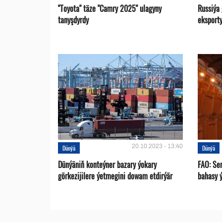
''Toyota" täze "Camry 2025" ulagyny
Russiýa
tanyşdyrdy
eksport
20.10.2023 - 13:40
Dünýä
Dünýä
Dünýäniň konteýner bazary ýokary
FAO: Se
görkezijilere ýetmegini dowam etdirýär
bahasy 