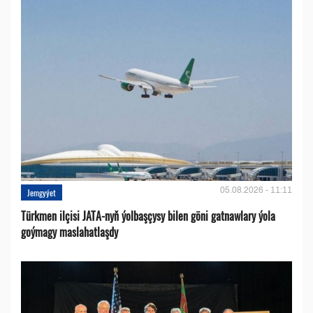
05.08.2026 - 11:11
Jemgyýet
Türkmen ilçisi JATA-nyň ýolbaşçysy bilen göni gatnawlary ýola
goýmagy maslahatlaşdy