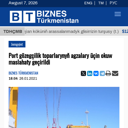
Awgust 7, 2026
ENG
TM
РУС
Toggl
navig
$12935,18
TDHÇMB
Buýan köküniň arassalanmadyk glisirrizin turşusy (t.)
Jemgyýet
Port gözegçilik toparlarynyň agzalary üçin okuw
maslahaty geçirildi
BIZNES TÜRKMENISTAN
18:04
26.01.2021