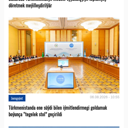
döretmek meýilleşdirilýär
06.08.2026 - 10:55
Jemgyýet
Türkmenistanda ene süýdi bilen iýmitlendirmegi goldamak
boýunça “tegelek stol” geçirildi