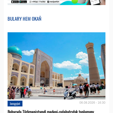
BULARY HEM OKAŇ
06.08.2026 - 16:30
Jemgyýet
Buharada Türkmenistanyň medeni-syýahatçylyk toplumyny