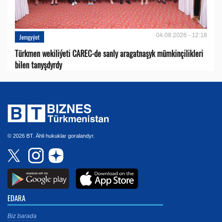
04.08.2026 - 12:18
Jemgyýet
Türkmen wekiliýeti CAREC-de sanly aragatnaşyk mümkinçilikleri
bilen tanyşdyrdy
© 2026 BT. Ähli hukuklar goralandyr.
EDARA
Biz barada