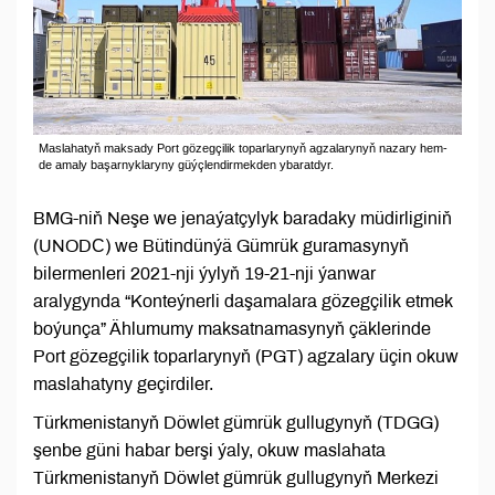
Maslahatyň maksady Port gözegçilik toparlarynyň agzalarynyň nazary hem-
de amaly başarnyklaryny güýçlendirmekden ybaratdyr.
BMG-niň Neşe we jenaýatçylyk baradaky müdirliginiň
(UNODС) we Bütindünýä Gümrük guramasynyň
bilermenleri 2021-nji ýylyň 19-21-nji ýanwar
aralygynda “Konteýnerli daşamalara gözegçilik etmek
boýunça” Ählumumy maksatnamasynyň çäklerinde
Port gözegçilik toparlarynyň (PGT) agzalary üçin okuw
maslahatyny geçirdiler.
Türkmenistanyň Döwlet gümrük gullugynyň (TDGG)
şenbe güni habar berşi ýaly, okuw maslahata
Türkmenistanyň Döwlet gümrük gullugynyň Merkezi