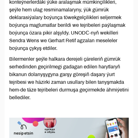
konteýnerlerdäki ýüke aralaşmak mümkinçilikleri,
şeýle hem ulag resminamalaryny, ýük gümrük
deklarasiýalary boýunça töwekgelçilikleri seljermek
boýunça maglumatlar berildi we tejribeleri paýlaşmak
boýunça özara pikir alşyldy. UNODС-nyň wekilleri
Sendra Wens we Gerhart Retif agzalan meseleler
boýunça çykyş etdiler.
Bilermenler şeýle halkara derejeli çäreleriň gümrük
serhedinden geçirilmegi gadagan edilen harytlaryň
bikanun dolanyşygyna garşy göreşiň daşary ýurt
tejribesi we häzirki zaman usullary bilen tanyşmakda
hem-de täze tejribeleri durmuşa geçirmekde ähmiýetini
bellediler.