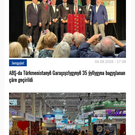
04.08.2026 - 17:38
Jemgyýet
ABŞ-da Türkmenistanyň Garaşsyzlygynyň 35 ýyllygyna bagyşlanan
çäre geçirildi