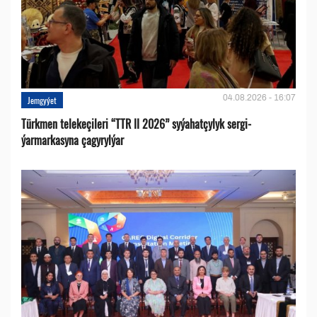
04.08.2026 - 16:07
Jemgyýet
Türkmen telekeçileri “TTR II 2026” syýahatçylyk sergi-
ýarmarkasyna çagyrylýar