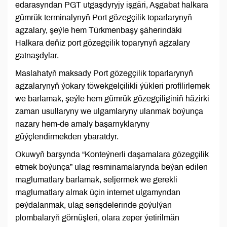
edarasyndan PGT utgaşdyryjy işgäri, Aşgabat halkara
gümrük terminalynyň Port gözegçilik toparlarynyň
agzalary, şeýle hem Türkmenbaşy şäherindäki
Halkara deňiz port gözegçilik toparynyň agzalary
gatnaşdylar.
Maslahatyň maksady Port gözegçilik toparlarynyň
agzalarynyň ýokary töwekgelçilikli ýükleri profilirlemek
we barlamak, şeýle hem gümrük gözegçiliginiň häzirki
zaman usullaryny we ulgamlaryny ulanmak boýunça
nazary hem-de amaly başarnyklaryny
güýçlendirmekden ybaratdyr.
Okuwyň barşynda “Konteýnerli daşamalara gözegçilik
etmek boýunça” ulag resminamalarynda beýan edilen
maglumatlary barlamak, seljermek we gerekli
maglumatlary almak üçin internet ulgamyndan
peýdalanmak, ulag serişdelerinde goýulýan
plombalaryň görnüşleri, olara zeper ýetirilmän