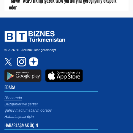
“Miwe” AGPJ ilkinji gezek GDA ýurtlaryna çereşnýany eksport
eder
© 2026 BT. Ähli hukuklar goralandyr.
EDARA
Biz barada
Düzgünler we şertler
Şahsy maglumatlaryň goragy
Habarlaşmak üçin
HABARLAŞMAK ÜÇIN