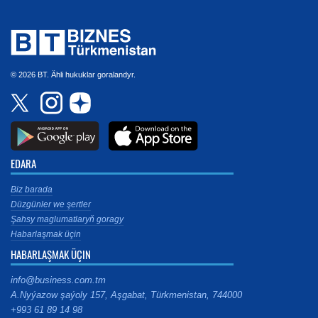
© 2026 BT. Ähli hukuklar goralandyr.
EDARA
Biz barada
Düzgünler we şertler
Şahsy maglumatlaryň goragy
Habarlaşmak üçin
HABARLAŞMAK ÜÇIN
info@business.com.tm
A.Nyýazow şaýoly 157, Aşgabat, Türkmenistan, 744000
+993 61 89 14 98