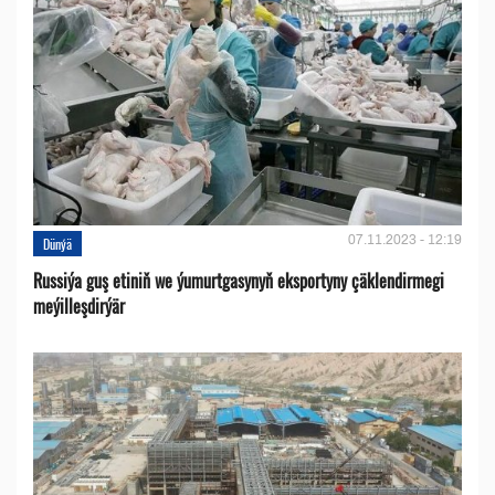
07.11.2023 - 12:19
Dünýä
Russiýa guş etiniň we ýumurtgasynyň eksportyny çäklendirmegi
meýilleşdirýär