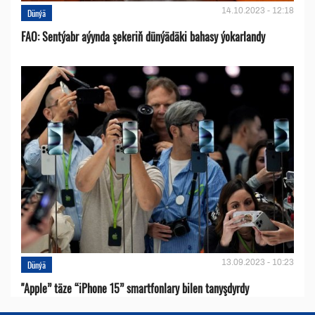
14.10.2023 - 12:18
Dünýä
FAO: Sentýabr aýynda şekeriň dünýädäki bahasy ýokarlandy
13.09.2023 - 10:23
Dünýä
"Apple” täze “iPhone 15” smartfonlary bilen tanyşdyrdy