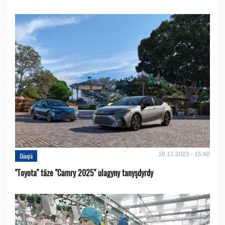
16.11.2023 - 15:40
Dünýä
''Toyota" täze "Camry 2025" ulagyny tanyşdyrdy