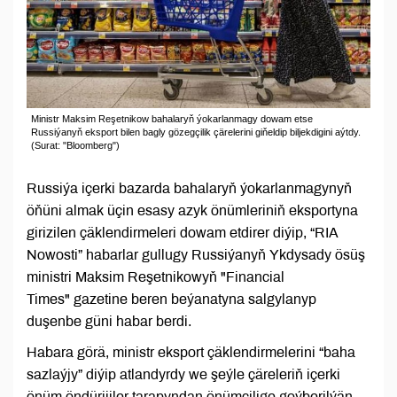
Ministr Maksim Reşetnikow bahalaryň ýokarlanmagy dowam etse
Russiýanyň eksport bilen bagly gözegçilik çärelerini giňeldip biljekdigini aýtdy.
(Surat: "Bloomberg")
Russiýa içerki bazarda bahalaryň ýokarlanmagynyň
öňüni almak üçin esasy azyk önümleriniň eksportyna
girizilen çäklendirmeleri dowam etdirer diýip, “RIA
Nowosti” habarlar gullugy Russiýanyň Ykdysady ösüş
ministri Maksim Reşetnikowyň "Financial
Times" gazetine beren beýanatyna salgylanyp
duşenbe güni habar berdi.
Habara görä, ministr eksport çäklendirmelerini “baha
sazlaýjy” diýip atlandyrdy we şeýle çäreleriň içerki
önüm öndürijiler tarapyndan önümçilige goýberilýän