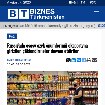
Awgust 7, 2026
ENG
TM
РУС
Toggl
navig
$12935,18
Buýan köküniň arassalanmadyk glisirrizin turşusy (t.)
TDHÇMB
Dünýä
Russiýada esasy azyk önümleriniň eksportyna
girizilen çäklendirmeler dowam etdiriler
BIZNES TÜRKMENISTAN
15:45
08.06.2021