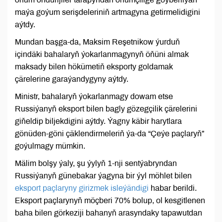
maýa goýum serişdeleriniň artmagyna getirmelidigini
aýtdy.
Mundan başga-da, Maksim Reşetnikow ýurduň
içindäki bahalaryň ýokarlanmagynyň öňüni almak
maksady bilen hökümetiň eksporty goldamak
çärelerine garaýandygyny aýtdy.
Ministr, bahalaryň ýokarlanmagy dowam etse
Russiýanyň eksport bilen bagly gözegçilik çärelerini
giňeldip biljekdigini aýtdy. Ýagny käbir harytlara
gönüden-göni çäklendirmeleriň ýa-da “Çeýe paçlaryň”
goýulmagy mümkin.
Mälim bolşy ýaly, şu ýylyň 1-nji sentýabryndan
Russiýanyň günebakar ýagyna bir ýyl möhlet bilen
eksport paçlaryny girizmek isleýändigi
habar berildi.
Eksport paçlarynyň möçberi 70% bolup, ol kesgitlenen
baha bilen görkeziji bahanyň arasyndaky tapawutdan