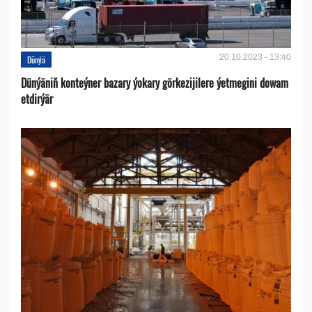
20.10.2023 - 13:40
Dünýä
Dünýäniň konteýner bazary ýokary görkezijilere ýetmegini dowam
etdirýär