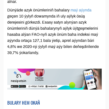
alnar.
Dünýäde azyk önümleriniň bahalary
maý aýynda
geçen 10 ýylyň dowamynda iň uly aýlyk ösüş
derejesini görkezdi. Esasy satyn alynýan azyk
önümleriniň dünýä bahalarynyň aýlyk üýtgeşmelerini
hasaba alýan FAO-nyň azyk önüm baha indeksi maý
aýynda ortaça 127,1 bala ýetip, aprel aýyndan bäri
4,8% we 2020-nji ýylyň maý aýy bilen deňeşdirilende
39,7% ýokarlandy.
BULARY HEM OKAŇ