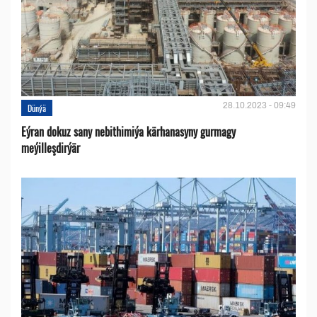
28.10.2023 - 09:49
Dünýä
Eýran dokuz sany nebithimiýa kärhanasyny gurmagy
meýilleşdirýär