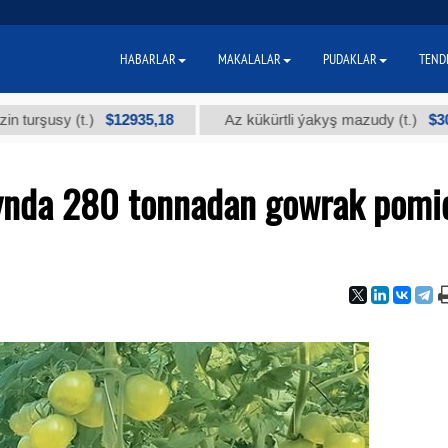
HABARLAR
MAKALALAR
PUDAKLAR
TEND
$12935,18
$300
şusy (t.)
Az kükürtli ýakyş mazudy (t.)
synda 280 tonnadan gowrak pomi