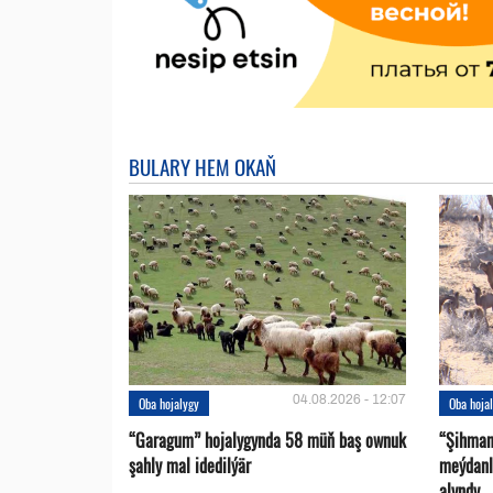
BULARY HEM OKAŇ
04.08.2026 - 12:07
Oba hojalygy
Oba hoja
“Garagum” hojalygynda 58 müň baş ownuk
“Şihman
şahly mal idedilýär
meýdanl
alyndy