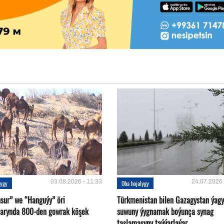
03.08.2026 - 11:33
24.07.2026 
lygy
Oba hojalygy
sur” we “Hanguýy” öri
Türkmenistan bilen Gazagystan ýagy
arynda 800-den gowrak köşek
suwuny ýygnamak boýunça synag
taslamasyny taýýarlaýar