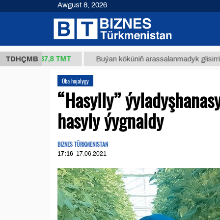
Awgust 8, 2026
37,8 ТМТ
(kg.)
TDHÇMB
Buýan köküniň arassalanmadyk glisirrizin tur
Oba hojalygy
“Hasylly” ýyladyşhana
hasyly ýygnaldy
BIZNES TÜRKMENISTAN
17:16
17.06.2021