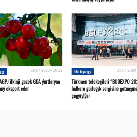
16.07.2026 - 16:12
13.07.2026 
lygy
Oba hojalygy
AGPJ ilkinji gezek GDA ýurtlaryna
Türkmen telekeçileri “BUDEXPO-20
any eksport eder
halkara gurluşyk sergisine gatnaşm
çagyrylýar