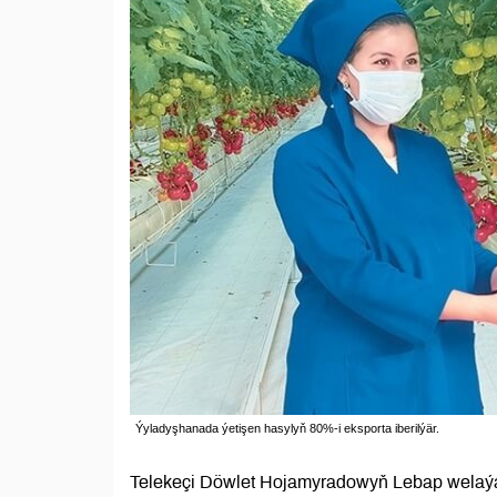
Ýyladyşhanada ýetişen hasylyň 80%-i eksporta iberilýär.
Telekeçi Döwlet Hojamyradowyň Lebap welaýat