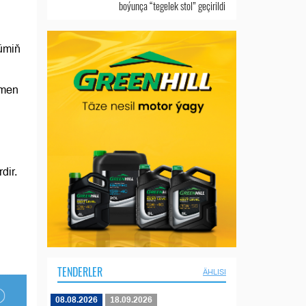
boýunça “tegelek stol” geçirildi
ümiň
rmen
dir.
TENDERLER
ÄHLISI
08.08.2026
18.09.2026