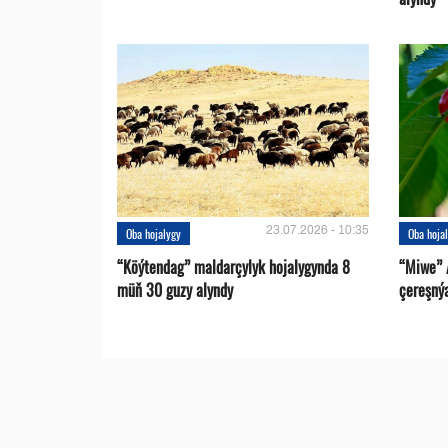
23.07.2026 - 10:35
Oba hojalygy
Oba hoja
“Köýtendag” maldarçylyk hojalygynda 8
“Miwe” 
müň 30 guzy alyndy
çereşný