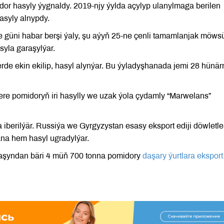
r hasyly ýygnaldy. 2019-njy ýylda açylyp ulanylmaga berilen
asyly alnypdy.
güni habar berşi ýaly, şu aýyň 25-ne çenli tamamlanjak möws
yla garaşylýar.
erde ekin ekilip, hasyl alynýar. Bu ýyladyşhanada jemi 28 hünä
ere pomidoryň iri hasylly we uzak ýola çydamly “Marwelans”
berilýär. Russiýa we Gyrgyzystan esasy eksport ediji döwletler
a hem hasyl ugradylýar.
başyndan bäri 4 müň 700 tonna pomidory
daşary ýurtlara eksport