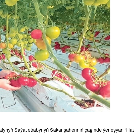
ynyň Saýat etrabynyň Sakar şäheriniň çäginde ýerleşýän “Has