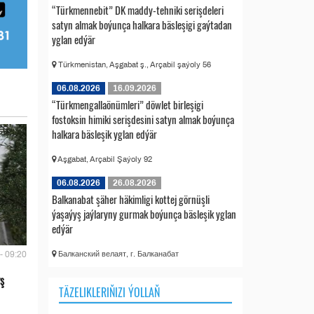
“Türkmennebit” DK maddy-tehniki serişdeleri
satyn almak boýunça halkara bäsleşigi gaýtadan
yglan edýär
Türkmenistan, Aşgabat ş., Arçabil şaýoly 56
06.08.2026
16.09.2026
“Türkmengallaönümleri” döwlet birleşigi
fostoksin himiki serişdesini satyn almak boýunça
halkara bäsleşik yglan edýär
Aşgabat, Arçabil Şaýoly 92
06.08.2026
26.08.2026
Balkanabat şäher häkimligi kottej görnüşli
ýaşaýyş jaýlaryny gurmak boýunça bäsleşik yglan
edýär
Балканский велаят, г. Балканабат
- 09:20
ş
TÄZELIKLERIŇIZI ÝOLLAŇ