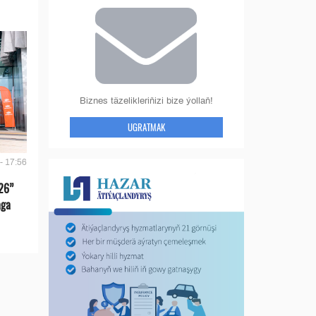
Biznes täzelikleriňizi bize ýollaň!
UGRATMAK
- 17:56
26”
aga