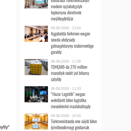
Buharada Türkmenistanyň
medeni-syýahatçylyk
toplumyny döretmek
meýilleşdirilýär
06.08.2026 - 13:50
Aşgabatda türkmen-owgan
söwda-ykdysady
gatnaşyklaryny ösdürmeklige
garaldy
06.08.2026 - 11:06
TDHÇMB-da 270 million
manatlyk nebit ýol bitumy
satyldy
06.08.2026 - 11:03
“Hazar Logistik” owgan
wekiliýeti bilen logistika
meselelerini maslahatlaşdy
06.08.2026 - 10:55
Türkmenistanda ene süýdi bilen
iýmitlendirmegi goldamak
ylly”