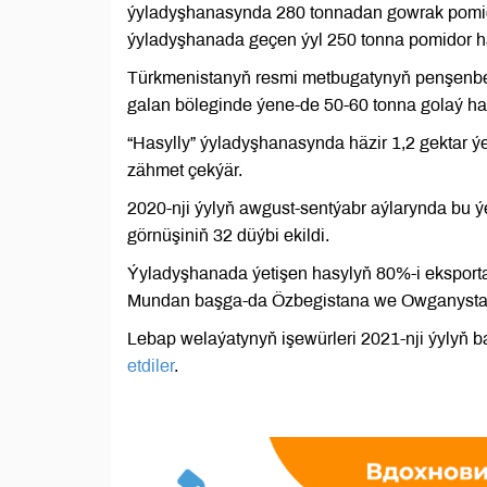
ýyladyşhanasynda 280 tonnadan gowrak pomido
ýyladyşhanada geçen ýyl 250 tonna pomidor h
Türkmenistanyň resmi metbugatynyň penşenbe 
galan böleginde ýene-de 50-60 tonna golaý has
“Hasylly” ýyladyşhanasynda häzir 1,2 gektar ý
zähmet çekýär.
2020-nji ýylyň awgust-sentýabr aýlarynda bu ý
görnüşiniň 32 düýbi ekildi.
Ýyladyşhanada ýetişen hasylyň 80%-i eksporta i
Mundan başga-da Özbegistana we Owganystan
Lebap welaýatynyň işewürleri 2021-nji ýylyň 
etdiler
.