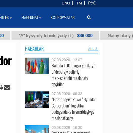
ENG
TM
РУС
ERLER
MAGLUMAT
KOTIROWKALAR
$86 000
"А" kysymly tehniki ýody (t.)
Natriý hlorly (nahar
HABARLAR
ÄHLISI
dor
07.08.2026 - 13:07
Bakuda TDG-ä agza ýurtlaryň
öňdebaryjy seljeriş
merkezleriniň maslahaty
geçiriler
07.08.2026 - 09:32
“Hazar Logistik” we “Hyundai
Corporation” logistika
pudagyndaky hyzmatdaşlygy
maslahatlaşdy
06.08.2026 - 16:30