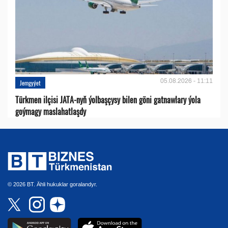
05.08.2026 - 11:11
Jemgyýet
Türkmen ilçisi JATA-nyň ýolbaşçysy bilen göni gatnawlary ýola
goýmagy maslahatlaşdy
© 2026 BT. Ähli hukuklar goralandyr.