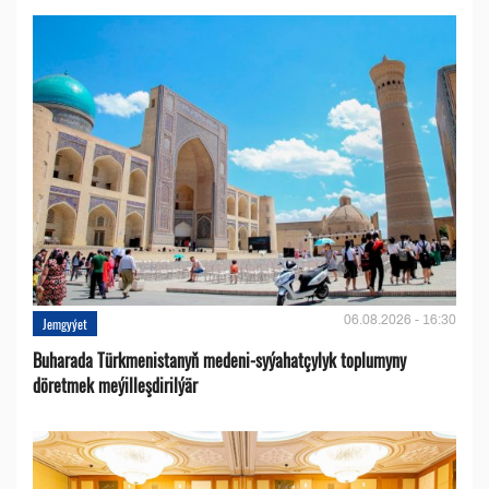
06.08.2026 - 16:30
Jemgyýet
Buharada Türkmenistanyň medeni-syýahatçylyk toplumyny
döretmek meýilleşdirilýär