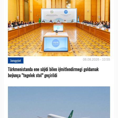
06.08.2026 - 10:55
Jemgyýet
Türkmenistanda ene süýdi bilen iýmitlendirmegi goldamak
boýunça “tegelek stol” geçirildi