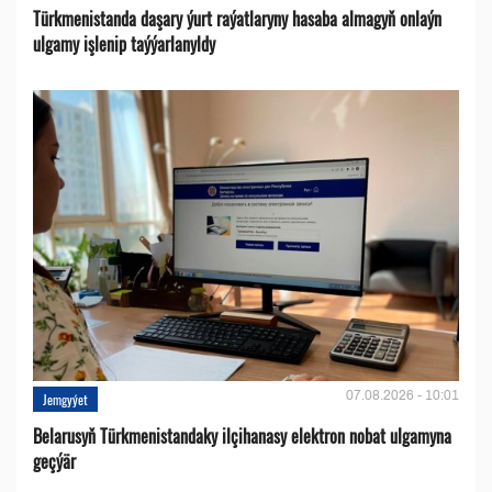
Türkmenistanda daşary ýurt raýatlaryny hasaba almagyň onlaýn
ulgamy işlenip taýýarlanyldy
07.08.2026 - 10:01
Jemgyýet
Belarusyň Türkmenistandaky ilçihanasy elektron nobat ulgamyna
geçýär