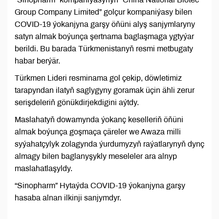
Group Company Limited” golçur kompaniýasy bilen
COVID-19 ýokanjyna garşy öňüni alyş sanjymlaryny
satyn almak boýunça şertnama baglaşmaga ygtyýar
berildi. Bu barada Türkmenistanyň resmi metbugaty
habar berýär.
Türkmen Lideri resminama gol çekip, döwletimiz
tarapyndan ilatyň saglygyny goramak üçin ähli zerur
serişdeleriň gönükdirjekdigini aýtdy.
Maslahatyň dowamynda ýokanç keselleriň öňüni
almak boýunça goşmaça çäreler we Awaza milli
syýahatçylyk zolagynda ýurdumyzyň raýatlarynyň dynç
almagy bilen baglanyşykly meseleler ara alnyp
maslahatlaşyldy.
“Sinopharm” Hytaýda COVID-19 ýokanjyna garşy
hasaba alnan ilkinji sanjymdyr.