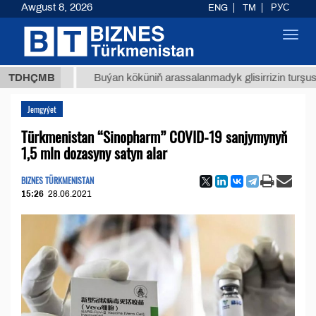
Awgust 8, 2026
ENG
TM
РУС
Toggl
navig
 ТМТ
$
TDHÇMB
Buýan köküniň arassalanmadyk glisirrizin turşusy (t.)
Jemgyýet
Türkmenistan “Sinopharm” COVID-19 sanjymynyň
1,5 mln dozasyny satyn alar
BIZNES TÜRKMENISTAN
15:26
28.06.2021