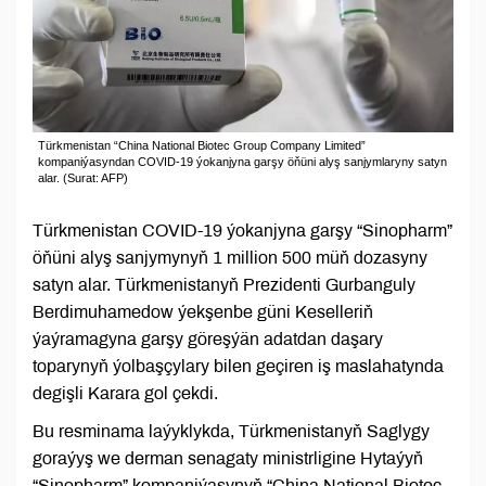
Türkmenistan “China National Biotec Group Company Limited”
kompaniýasyndan COVID-19 ýokanjyna garşy öňüni alyş sanjymlaryny satyn
alar. (Surat: AFP)
Türkmenistan COVID-19 ýokanjyna garşy “Sinopharm”
öňüni alyş sanjymynyň 1 million 500 müň dozasyny
satyn alar. Türkmenistanyň Prezidenti Gurbanguly
Berdimuhamedow ýekşenbe güni Keselleriň
ýaýramagyna garşy göreşýän adatdan daşary
toparynyň ýolbaşçylary bilen geçiren iş maslahatynda
degişli Karara gol çekdi.
Bu resminama laýyklykda, Türkmenistanyň Saglygy
goraýyş we derman senagaty ministrligine Hytaýyň
“Sinopharm” kompaniýasynyň “China National Biotec