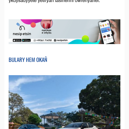
ykdysadyýete ýetirýän täsirlerini öwrenýärler.
BULARY HEM OKAŇ