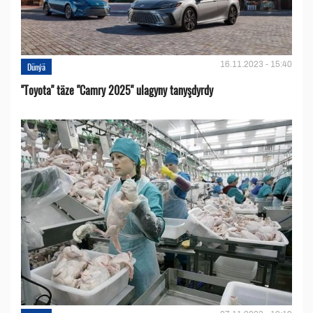
16.11.2023 - 15:40
Dünýä
''Toyota" täze "Camry 2025" ulagyny tanyşdyrdy