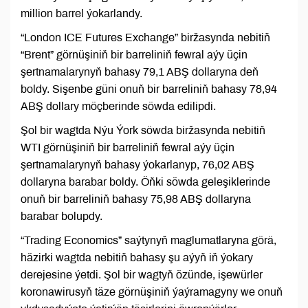
million barrel ýokarlandy.
“London ICE Futures Exchange” biržasynda nebitiň
“Brent” görnüşiniň bir barreliniň fewral aýy üçin
şertnamalarynyň bahasy 79,1 ABŞ dollaryna deň
boldy. Sişenbe güni onuň bir barreliniň bahasy 78,94
ABŞ dollary möçberinde söwda edilipdi.
Şol bir wagtda Nýu Ýork söwda biržasynda nebitiň
WTI görnüşiniň bir barreliniň fewral aýy üçin
şertnamalarynyň bahasy ýokarlanyp, 76,02 ABŞ
dollaryna barabar boldy. Öňki söwda geleşiklerinde
onuň bir barreliniň bahasy 75,98 ABŞ dollaryna
barabar bolupdy.
“Trading Economics” saýtynyň maglumatlaryna görä,
häzirki wagtda nebitiň bahasy şu aýyň iň ýokary
derejesine ýetdi. Şol bir wagtyň özünde, işewürler
koronawirusyň täze görnüşiniň ýaýramagyny we onuň