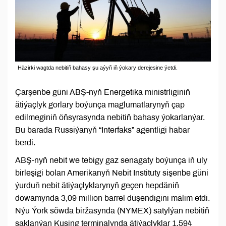
Häzirki wagtda nebitiň bahasy şu aýyň iň ýokary derejesine ýetdi.
Çarşenbe güni ABŞ-nyň Energetika ministrliginiň
ätiýaçlyk gorlary boýunça maglumatlarynyň çap
edilmeginiň öňsyrasynda nebitiň bahasy ýokarlanýar.
Bu barada Russiýanyň “Interfaks” agentligi habar
berdi.
ABŞ-nyň nebit we tebigy gaz senagaty boýunça iň uly
birleşigi bolan Amerikanyň Nebit Instituty sişenbe güni
ýurduň nebit ätiýaçlyklarynyň geçen hepdäniň
dowamynda 3,09 million barrel düşendigini mälim etdi.
Nýu Ýork söwda biržasynda (NYMEX) satylýan nebitiň
saklanýan Kuşing terminalynda ätiýaçlyklar 1,594