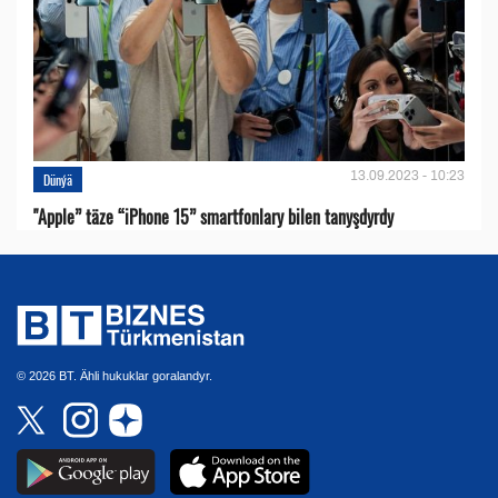
13.09.2023 - 10:23
Dünýä
"Apple” täze “iPhone 15” smartfonlary bilen tanyşdyrdy
© 2026 BT. Ähli hukuklar goralandyr.