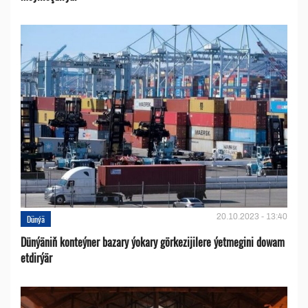
20.10.2023 - 13:40
Dünýä
Dünýäniň konteýner bazary ýokary görkezijilere ýetmegini dowam
etdirýär