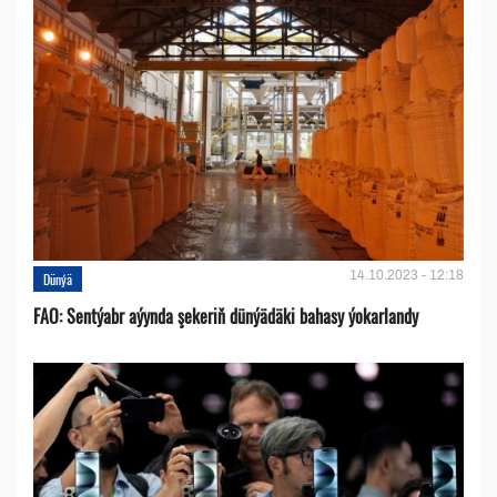
14.10.2023 - 12:18
Dünýä
FAO: Sentýabr aýynda şekeriň dünýädäki bahasy ýokarlandy