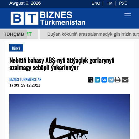
Awgust 9, 2026
ENG
TM
РУС
Toggl
navig
7,8 ТМТ
TDHÇMB
Buýan köküniň arassalanmadyk glisirrizin turşusy (t.
Dünýä
Nebitiň bahasy ABŞ-nyň ätiýaçlyk gorlarynyň
azalmagy sebäpli ýokarlanýar
BIZNES TÜRKMENISTAN
17:03
29.12.2021