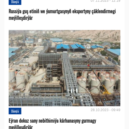
07.11.2023 - 12:19
Dünýä
Russiýa guş etiniň we ýumurtgasynyň eksportyny çäklendirmegi
meýilleşdirýär
28.10.2023 - 09:49
Dünýä
Eýran dokuz sany nebithimiýa kärhanasyny gurmagy
meýilleşdirýär