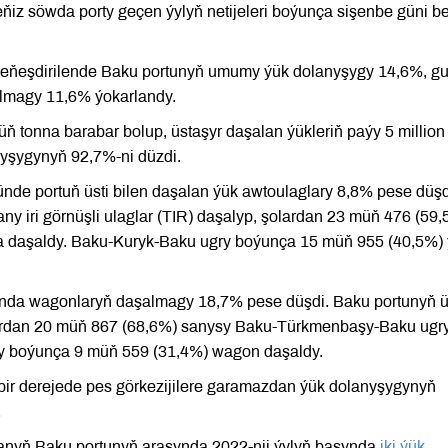
ňiz söwda porty geçen ýylyň netijeleri boýunça sişenbe güni b
n deňeşdirilende Baku portunyň umumy ýük dolanyşygy 14,6%, gu
lmagy 11,6% ýokarlandy.
ň tonna barabar bolup, üstaşyr daşalan ýükleriň paýy 5 million
şygynyň 92,7%-ni düzdi.
nde portuň üsti bilen daşalan ýük awtoulaglary 8,8% pese düşd
y iri görnüşli ulaglar (TIR) daşalyp, şolardan 23 müň 476 (59
daşaldy. Baku-Kuryk-Baku ugry boýunça 15 müň 955 (40,5%)
ynda wagonlaryň daşalmagy 18,7% pese düşdi. Baku portunyň ü
ardan 20 müň 867 (68,6%) sanysy Baku-Türkmenbaşy-Baku ugr
y boýunça 9 müň 559 (31,4%) wagon daşaldy.
i bir derejede pes görkezijilere garamazdan ýük dolanyşygynyň
.
anyň Baku portunyň arasynda 2022-nji ýylyň başynda
iki ýük