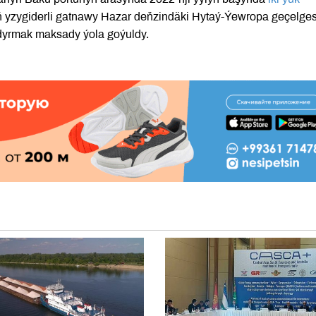
 yzygiderli gatnawy Hazar deňzindäki Hytaý-Ýewropa geçelges
ndyrmak maksady ýola goýuldy.