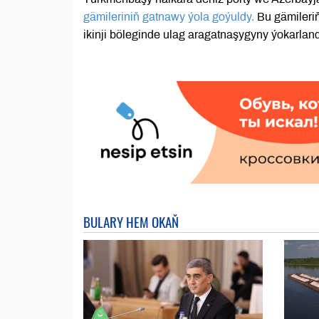
gämileriniň gatnawy ýola goýuldy.
Bu gämileriň
ikinji böleginde ulag aragatnaşygyny ýokarla
BULARY HEM OKAŇ