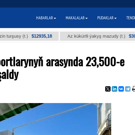
HABARLAR
MAKALALAR
PUDAKLAR
TEND
$12935,18
$300
sy (t.)
Az kükürtli ýakyş mazudy (t.)
ortlarynyň arasynda 23,500-e
şaldy