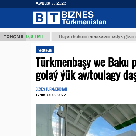
Awgust 7, 2026
37,8 ТМТ
g.)
TDHÇMB
Buýan köküniň arassalanmadyk glisirrizin turşu
Sebitleýin
Türkmenbaşy we Baku p
golaý ýük awtoulagy da
BIZNES TÜRKMENISTAN
17:05
09.02.2022