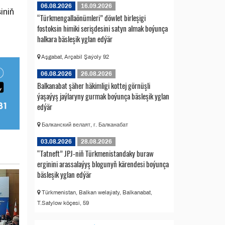
06.08.2026
16.09.2026
iniň
“Türkmengallaönümleri” döwlet birleşigi
fostoksin himiki serişdesini satyn almak boýunça
halkara bäsleşik yglan edýär
Aşgabat, Arçabil Şaýoly 92
06.08.2026
26.08.2026
Balkanabat şäher häkimligi kottej görnüşli
ýaşaýyş jaýlaryny gurmak boýunça bäsleşik yglan
edýär
Балканский велаят, г. Балканабат
03.08.2026
28.08.2026
“Tatneft” JPJ-niň Türkmenistandaky buraw
erginini arassalaýyş blogunyň kärendesi boýunça
bäsleşik yglan edýär
Türkmenistan, Balkan welaýaty, Balkanabat,
T.Satylow köçesi, 59