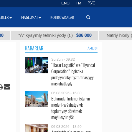
ENG
TM
РУС
ERLER
MAGLUMAT
KOTIROWKALAR
$86 000
"А" kysymly tehniki ýody (t.)
Natriý hlorly (nahar d
HABARLAR
ÄHLISI
Şu gün - 09:32
“Hazar Logistik” we “Hyundai
Corporation” logistika
pudagyndaky hyzmatdaşlygy
maslahatlaşdy
06.08.2026 - 16:30
Buharada Türkmenistanyň
medeni-syýahatçylyk
toplumyny döretmek
meýilleşdirilýär
06.08.2026 - 13:50