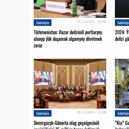
23.11.2023 - 15:46
Sebitleýin
Sebitleý
Türkmenistan: Hazar deňziniň portlaryny
2024: Ý
ulanyp ýük daşamak ulgamyny döretmek
deňzi g
zerur
16.11.2023 - 11:58
Sebitleýin
Sebitleý
Demirgazyk-Günorta ulag geçelgesiniň
“Kia” G