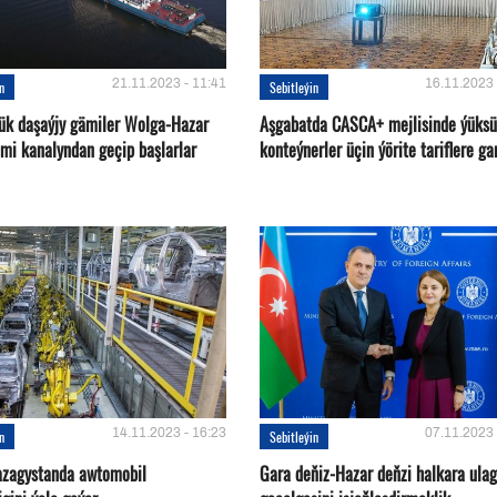
21.11.2023 - 11:41
16.11.2023 
in
Sebitleýin
ük daşaýjy gämiler Wolga-Hazar
Aşgabatda CASCA+ mejlisinde ýüksü
ämi kanalyndan geçip başlarlar
konteýnerler üçin ýörite tariflere ga
14.11.2023 - 16:23
07.11.2023 
in
Sebitleýin
azagystanda awtomobil
Gara deňiz-Hazar deňzi halkara ulag