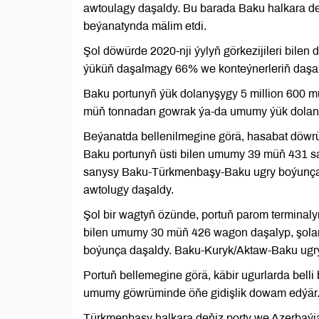
awtoulagy daşaldy. Bu barada Baku halkara de
beýanatynda mälim etdi.
Şol döwürde 2020-nji ýylyň görkezijileri bile
ýüküň daşalmagy 66% we konteýnerleriň daşa
Baku portunyň ýük dolanyşygy 5 million 600 mü
müň tonnadan gowrak ýa-da umumy ýük dolany
Beýanatda bellenilmegine görä, hasabat döwrü
Baku portunyň üsti bilen umumy 39 müň 431 san
sanysy Baku-Türkmenbaşy-Baku ugry boýunça 
awtolugy daşaldy.
Şol bir wagtyň özünde, portuň parom terminal
bilen umumy 30 müň 426 wagon daşalyp, şol
boýunça daşaldy. Baku-Kuryk/Aktaw-Baku ugr
Portuň bellemegine görä, käbir ugurlarda bell
umumy göwrüminde öňe gidişlik dowam edýär
Türkmenbaşy halkara deňiz porty we Azerbaýj