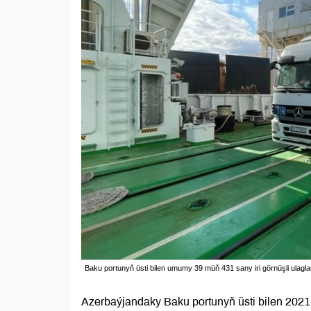
Baku portunyň üsti bilen umumy 39 müň 431 sany iri görnüşli ulagla
Azerbaýjandaky Baku portunyň üsti bilen 202