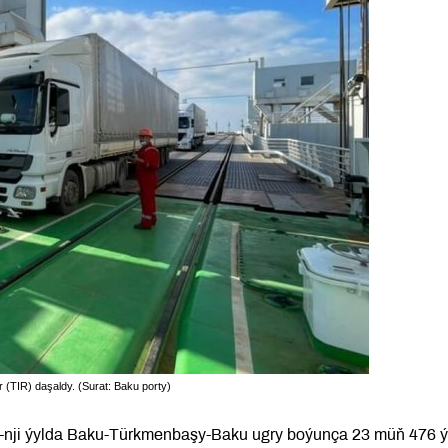
r (TIR) daşaldy. (Surat: Baku porty)
1-nji ýylda Baku-Türkmenbaşy-Baku ugry boýunça 23 müň 476 