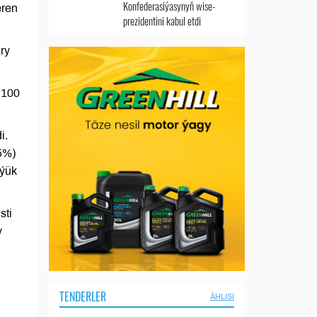
Konfederasiýasynyň wise-
eren
prezidentini kabul etdi
ry
 100
i.
,5%)
 ýük
sti
y
TENDERLER
ÄHLISI