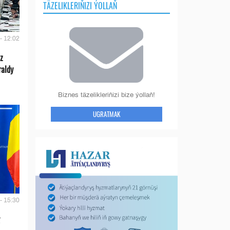
TÄZELIKLERIŇIZI ÝOLLAŇ
- 12:02
z
raldy
Biznes täzelikleriňizi bize ýollaň!
UGRATMAK
- 15:30