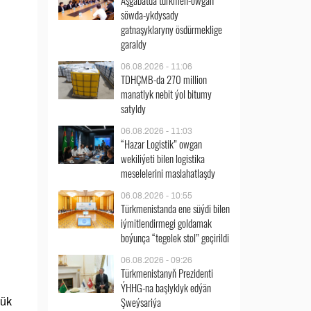
Aşgabatda türkmen-owgan
söwda-ykdysady
gatnaşyklaryny ösdürmeklige
garaldy
06.08.2026 - 11:06
TDHÇMB-da 270 million
manatlyk nebit ýol bitumy
satyldy
06.08.2026 - 11:03
“Hazar Logistik” owgan
wekiliýeti bilen logistika
meselelerini maslahatlaşdy
06.08.2026 - 10:55
Türkmenistanda ene süýdi bilen
iýmitlendirmegi goldamak
boýunça “tegelek stol” geçirildi
06.08.2026 - 09:26
Türkmenistanyň Prezidenti
ÝHHG-na başlyklyk edýän
Şweýsariýa
ýük