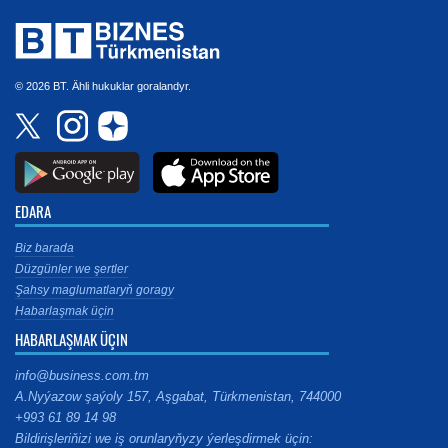
© 2026 BT. Ähli hukuklar goralandyr.
EDARA
Biz barada
Düzgünler we şertler
Şahsy maglumatlaryň goragy
Habarlaşmak üçin
HABARLAŞMAK ÜÇIN
info@business.com.tm
A.Nyýazow şaýoly 157, Aşgabat, Türkmenistan, 744000
+993 61 89 14 98
Bildirişleriňizi we iş orunlaryňyzy ýerleşdirmek üçin: