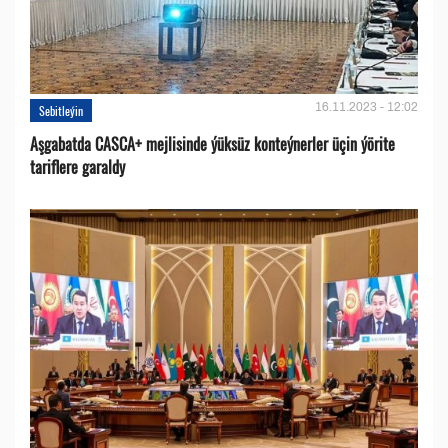
16.11.2023 - 12:02
Sebitleýin
Aşgabatda CASCA+ mejlisinde ýüksüz konteýnerler üçin ýörite
tariflere garaldy