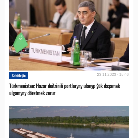
23.11.2023 - 15:46
Sebitleýin
Türkmenistan: Hazar deňziniň portlaryny ulanyp ýük daşamak
ulgamyny döretmek zerur