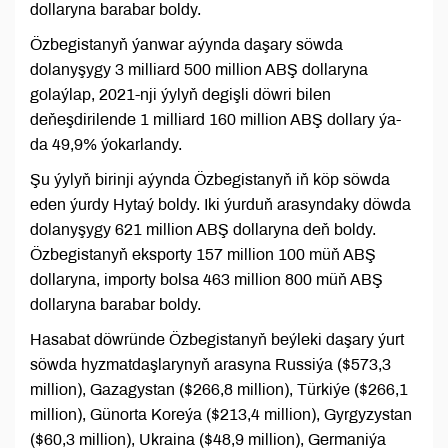
dollaryna barabar boldy.
Özbegistanyň ýanwar aýynda daşary söwda
dolanyşygy 3 milliard 500 million ABŞ dollaryna
golaýlap, 2021-nji ýylyň degişli döwri bilen
deňeşdirilende 1 milliard 160 million ABŞ dollary ýa-
da 49,9% ýokarlandy.
Şu ýylyň birinji aýynda Özbegistanyň iň köp söwda
eden ýurdy Hytaý boldy. Iki ýurduň arasyndaky döwda
dolanyşygy 621 million ABŞ dollaryna deň boldy.
Özbegistanyň eksporty 157 million 100 müň ABŞ
dollaryna, importy bolsa 463 million 800 müň ABŞ
dollaryna barabar boldy.
Hasabat döwründe Özbegistanyň beýleki daşary ýurt
söwda hyzmatdaşlarynyň arasyna Russiýa ($573,3
million), Gazagystan ($266,8 million), Türkiýe ($266,1
million), Günorta Koreýa ($213,4 million), Gyrgyzystan
($60,3 million), Ukraina ($48,9 million), Germaniýa