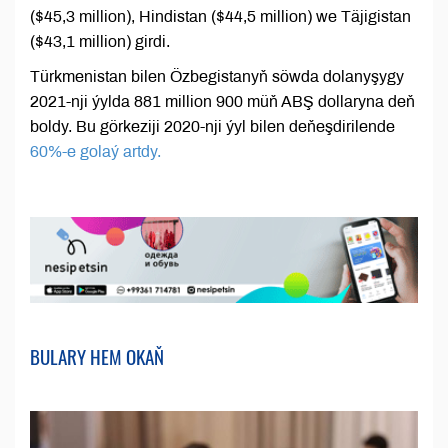
($45,3 million), Hindistan ($44,5 million) we Täjigistan
($43,1 million) girdi.
Türkmenistan bilen Özbegistanyň söwda dolanyşygy
2021-nji ýylda 881 million 900 müň ABŞ dollaryna deň
boldy. Bu görkeziji 2020-nji ýyl bilen deňeşdirilende
60%-e golaý artdy.
BULARY HEM OKAŇ