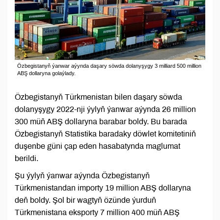
Özbegistanyň ýanwar aýynda daşary söwda dolanyşygy 3 milliard 500 million
ABŞ dollaryna golaýlady.
Özbegistanyň Türkmenistan bilen daşary söwda
dolanyşygy 2022-nji ýylyň ýanwar aýynda 26 million
300 müň ABŞ dollaryna barabar boldy. Bu barada
Özbegistanyň Statistika baradaky döwlet komitetiniň
duşenbe güni çap eden hasabatynda maglumat
berildi.
Şu ýylyň ýanwar aýynda Özbegistanyň
Türkmenistandan importy 19 million ABŞ dollaryna
deň boldy. Şol bir wagtyň özünde ýurduň
Türkmenistana eksporty 7 million 400 müň ABŞ