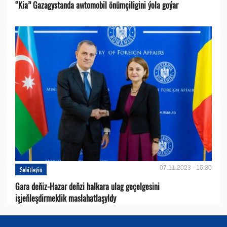
“Kia” Gazagystanda awtomobil önümçiligini ýola goýar
07.11.2023 - 15:30
Sebitleýin
Gara deňiz-Hazar deňzi halkara ulag geçelgesini
işjeňleşdirmeklik maslahatlaşyldy