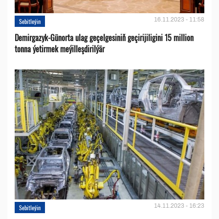
16.11.2023 - 11:58
Sebitleýin
Demirgazyk-Günorta ulag geçelgesiniň geçirijiligini 15 million
tonna ýetirmek meýilleşdirilýär
14.11.2023 - 16:23
Sebitleýin