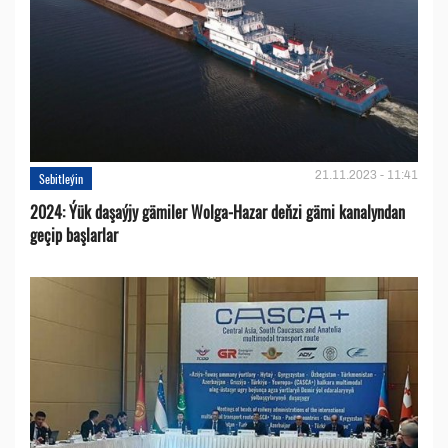
21.11.2023 - 11:41
Sebitleýin
2024: Ýük daşaýjy gämiler Wolga-Hazar deňzi gämi kanalyndan
geçip başlarlar