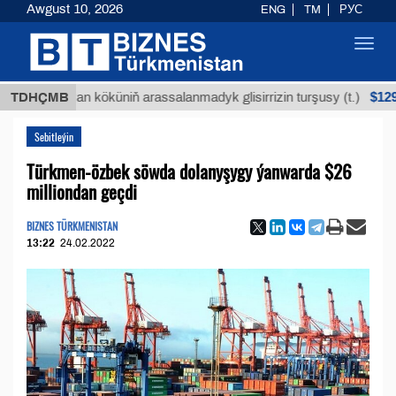
Awgust 10, 2026
ENG
TM
РУС
Toggl
navig
$12935,18
Buýan köküniň arassalanmadyk glisirrizin turşusy (t.)
TDHÇMB
Sebitleýin
Türkmen-özbek söwda dolanyşygy ýanwarda $26
milliondan geçdi
BIZNES TÜRKMENISTAN
13:22
24.02.2022