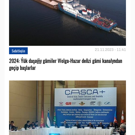
21.11.2023 - 11:41
Sebitleýin
2024: Ýük daşaýjy gämiler Wolga-Hazar deňzi gämi kanalyndan
geçip başlarlar