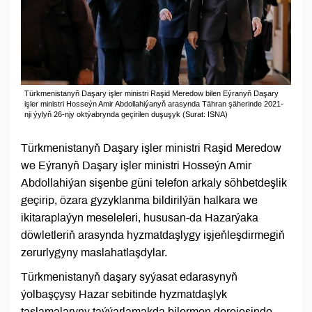
Türkmenistanyň Daşary işler ministri Raşid Meredow bilen Eýranyň Daşary
işler ministri Hosseýn Amir Abdollahiýanyň arasynda Tähran şäherinde 2021-
nji ýylyň 26-njy oktýabrynda geçirilen duşuşyk (Surat: ISNA)
Türkmenistanyň Daşary işler ministri Raşid Meredow
we Eýranyň Daşary işler ministri Hosseýn Amir
Abdollahiýan sişenbe güni telefon arkaly söhbetdeşlik
geçirip, özara gyzyklanma bildirilýän halkara we
ikitaraplaýyn meseleleri, hususan-da Hazarýaka
döwletleriň arasynda hyzmatdaşlygy işjeňleşdirmegiň
zerurlygyny maslahatlaşdylar.
Türkmenistanyň daşary syýasat edarasynyň
ýolbaşçysy Hazar sebitinde hyzmatdaşlyk
taslamalaryny taýýarlamakda bilermen derejesinde