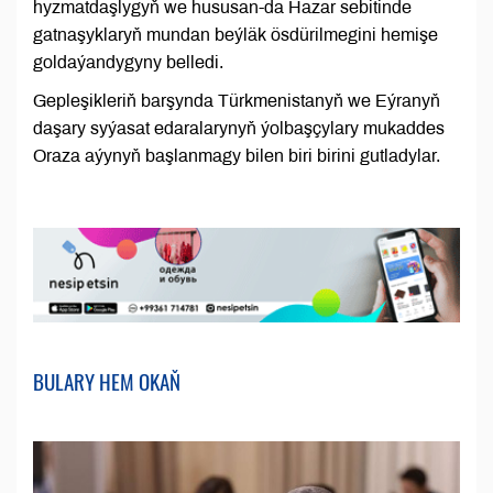
hyzmatdaşlygyň we hususan-da Hazar sebitinde
gatnaşyklaryň mundan beýläk ösdürilmegini hemişe
goldaýandygyny belledi.
Gepleşikleriň barşynda Türkmenistanyň we Eýranyň
daşary syýasat edaralarynyň ýolbaşçylary mukaddes
Oraza aýynyň başlanmagy bilen biri birini gutladylar.
BULARY HEM OKAŇ