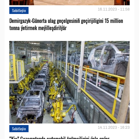
16.11.2023 - 11:58
Sebitleýin
Demirgazyk-Günorta ulag geçelgesiniň geçirijiligini 15 million
tonna ýetirmek meýilleşdirilýär
14.11.2023 - 16:23
Sebitleýin
“Kia” Gazagystanda awtomobil önümçiligini ýola goýar