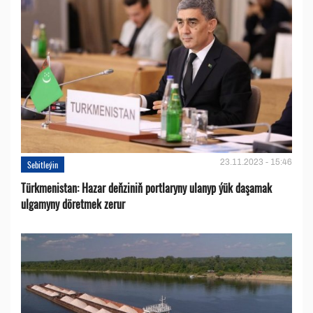
23.11.2023 - 15:46
Sebitleýin
Türkmenistan: Hazar deňziniň portlaryny ulanyp ýük daşamak
ulgamyny döretmek zerur