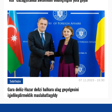
07.11.2023 - 15:30
Sebitleýin
Gara deňiz-Hazar deňzi halkara ulag geçelgesini
işjeňleşdirmeklik maslahatlaşyldy