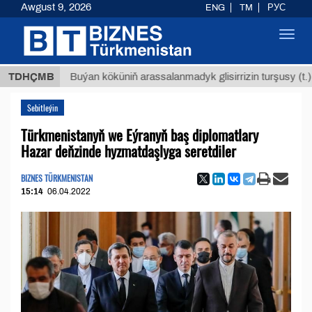
Awgust 9, 2026
ENG
TM
РУС
Toggl
navig
$1293
TDHÇMB
Buýan köküniň arassalanmadyk glisirrizin turşusy (t.)
Sebitleýin
Türkmenistanyň we Eýranyň baş diplomatlary
Hazar deňzinde hyzmatdaşlyga seretdiler
BIZNES TÜRKMENISTAN
15:14
06.04.2022