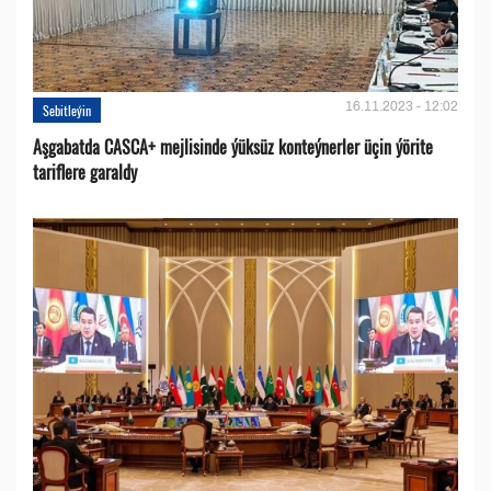
16.11.2023 - 12:02
Sebitleýin
Aşgabatda CASCA+ mejlisinde ýüksüz konteýnerler üçin ýörite
tariflere garaldy