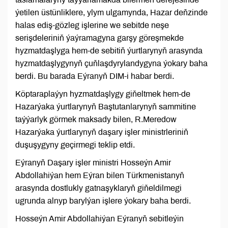
ýetilen üstünliklere, ylym ulgamynda, Hazar deňzinde
halas ediş-gözleg işlerine we sebitde neşe
serişdeleriniň ýaýramagyna garşy göreşmekde
hyzmatdaşlyga hem-de sebitiň ýurtlarynyň arasynda
hyzmatdaşlygynyň çuňlaşdyrylandygyna ýokary baha
berdi. Bu barada Eýranyň DIM-i habar berdi.
Köptaraplaýyn hyzmatdaşlygy giňeltmek hem-de
Hazarýaka ýurtlarynyň Baştutanlarynyň sammitine
taýýarlyk görmek maksady bilen, R.Meredow
Hazarýaka ýurtlarynyň daşary işler ministrleriniň
duşuşygyny geçirmegi teklip etdi.
Eýranyň Daşary işler ministri Hosseýn Amir
Abdollahiýan hem Eýran bilen Türkmenistanyň
arasynda dostlukly gatnaşyklaryň giňeldilmegi
ugrunda alnyp barylýan işlere ýokary baha berdi.
Hosseýn Amir Abdollahiýan Eýranyň sebitleýin