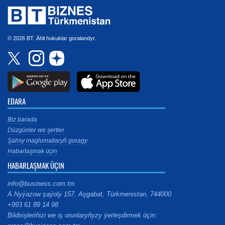
© 2026 BT. Ähli hukuklar goralandyr.
EDARA
Biz barada
Düzgünler we şertler
Şahsy maglumatlaryň goragy
Habarlaşmak üçin
HABARLAŞMAK ÜÇIN
info@business.com.tm
A.Nyýazow şaýoly 157, Aşgabat, Türkmenistan, 744000
+993 61 89 14 98
Bildirişleriňizi we iş orunlaryňyzy ýerleşdirmek üçin: