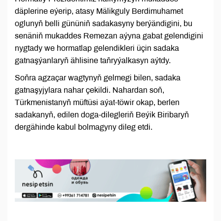
däplerine eýerip, atasy Mälikguly Berdimuhamet
oglunyň belli gününiň sadakasyny berýändigini, bu
senäniň mukaddes Remezan aýyna gabat gelendigini
nygtady we hormatlap gelendikleri üçin sadaka
gatnaşýanlaryň ählisine taňryýalkasyn aýtdy.
Soňra agzaçar wagtynyň gelmegi bilen, sadaka
gatnaşyjylara nahar çekildi. Nahardan soň,
Türkmenistanyň müftüsi aýat-töwir okap, berlen
sadakanyň, edilen doga-dilegleriň Beýik Biribaryň
dergähinde kabul bolmagyny dileg etdi.