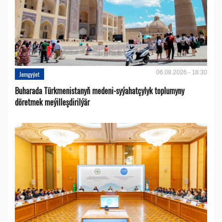
06.08.2026 - 16:30
Jemgyýet
Buharada Türkmenistanyň medeni-syýahatçylyk toplumyny
döretmek meýilleşdirilýär