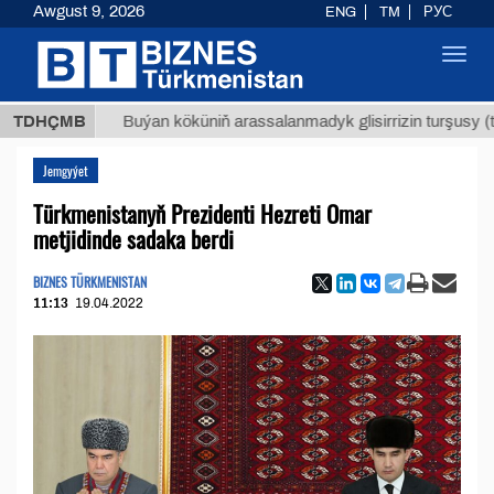
Awgust 9, 2026
ENG
TM
РУС
Toggl
navig
Т
$129
TDHÇMB
Buýan köküniň arassalanmadyk glisirrizin turşusy (t.)
Jemgyýet
Türkmenistanyň Prezidenti Hezreti Omar
metjidinde sadaka berdi
BIZNES TÜRKMENISTAN
11:13
19.04.2022