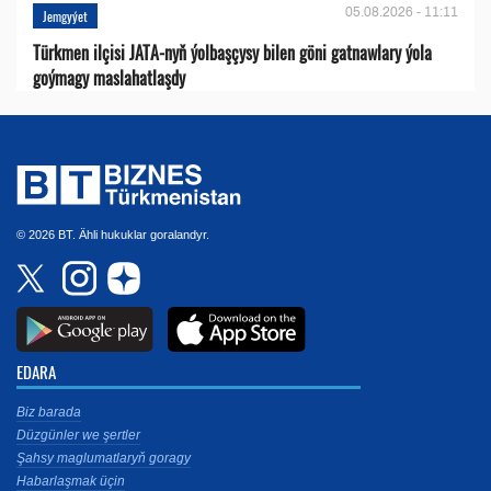
05.08.2026 - 11:11
Jemgyýet
Türkmen ilçisi JATA-nyň ýolbaşçysy bilen göni gatnawlary ýola
goýmagy maslahatlaşdy
© 2026 BT. Ähli hukuklar goralandyr.
EDARA
Biz barada
Düzgünler we şertler
Şahsy maglumatlaryň goragy
Habarlaşmak üçin