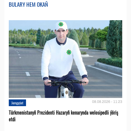
BULARY HEM OKAŇ
08.08.2026 - 11:23
Jemgyýet
Türkmenistanyň Prezidenti Hazaryň kenarynda welosipedli ýöriş
etdi