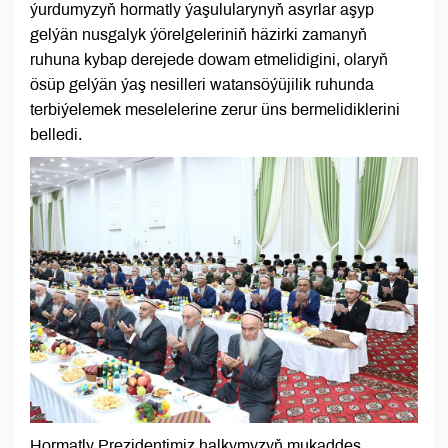
ýurdumyzyň hormatly ýaşulularynyň asyrlar aşyp
gelýän nusgalyk ýörelgeleriniň häzirki zamanyň
ruhuna kybap derejede dowam etmelidigini, olaryň
ösüp gelýän ýaş nesilleri watansöýüjilik ruhunda
terbiýelemek meselelerine zerur üns bermelidiklerini
belledi.
Hormatly Prezidentimiz halkymyzyň mukaddes