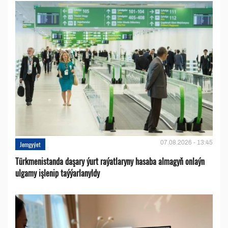
07.08.2026 - 13:45
Jemgyýet
Türkmenistanda daşary ýurt raýatlaryny hasaba almagyň onlaýn
ulgamy işlenip taýýarlanyldy