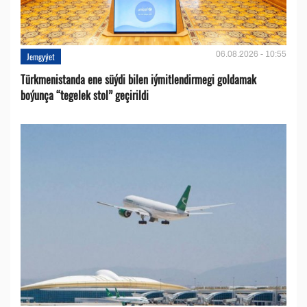
06.08.2026 - 10:55
Jemgyýet
Türkmenistanda ene süýdi bilen iýmitlendirmegi goldamak
boýunça “tegelek stol” geçirildi