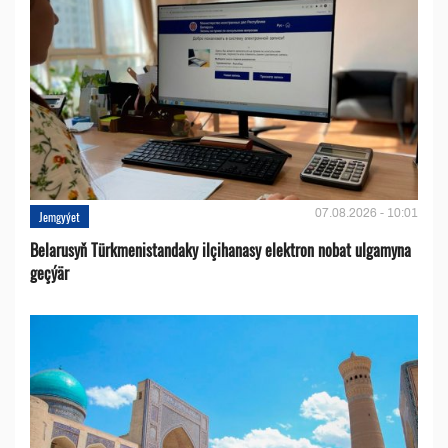
07.08.2026 - 10:01
Jemgyýet
Belarusyň Türkmenistandaky ilçihanasy elektron nobat ulgamyna
geçýär