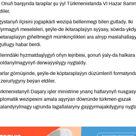
di. Onuň barşynda taraplar şu ýyl Türkmenistanda VI Hazar Samm
iler.
nyň ilçisini jogapkärli wezipä bellenmegi bilen gutlady. Iki
dyrmagyň meseleleri, şeýle-de ikitaraplaýyn syýasy, söwda-ykd
raplaýyn giňeltmegiň mümkinçilikleri ara alnyp maslahatlaşy
ullugy habar berdi.
lerindäki hyzmatdaşlygyň oňyn tejribesi, şonuň ýaly-da halkara
 goldanylmagynyň derwaýyslygy nygtaldy.
arlar görnüşinde, şeýle-de köptaraplaýyn düzümleriň formatynd
erurlygyny beýan etdiler.
ürkmenistanyň Daşary işler ministrine ynanç hatlarynyň nusgas
plomatik wezipesini amala aşyrýan döwründe türkmen-gazak
talandyrylmagy ugrunda tagallalaryny gaýgyrmajakdygyny nygt