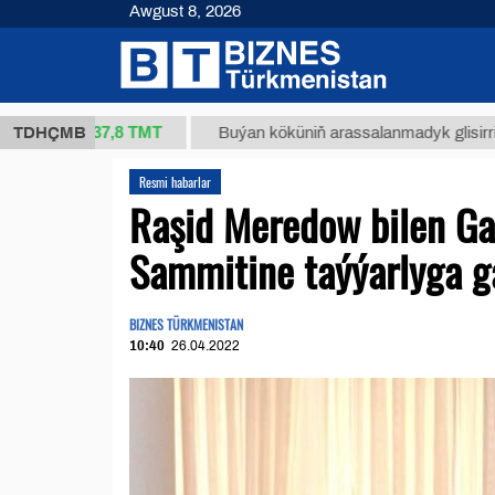
Awgust 8, 2026
37,8 ТМТ
kg.)
TDHÇMB
Buýan köküniň arassalanmadyk glisirrizin turş
Resmi habarlar
Raşid Meredow bilen Gaz
Sammitine taýýarlyga g
BIZNES TÜRKMENISTAN
10:40
26.04.2022