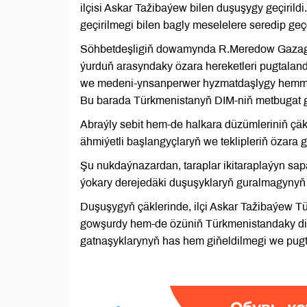
ilçisi Askar Tažibaýew bilen duşuşygy geçiril
geçirilmegi bilen bagly meselelere seredip geçd
Söhbetdeşligiň dowamynda R.Meredow Gazagysta
ýurduň arasyndaky özara hereketleri pugtalan
we medeni-ynsanperwer hyzmatdaşlygy hemmeta
Bu barada Türkmenistanyň DIM-niň metbugat g
Abraýly sebit hem-de halkara düzümleriniň çäk
ähmiýetli başlangyçlaryň we teklipleriň özara
Şu nukdaýnazardan, taraplar ikitaraplaýyn sap
ýokary derejedäki duşuşyklaryň guralmagynyň z
Duşuşygyň çäklerinde, ilçi Askar Tažibaýew T
gowşurdy hem-de özüniň Türkmenistandaky di
gatnaşyklarynyň has hem giňeldilmegi we pug