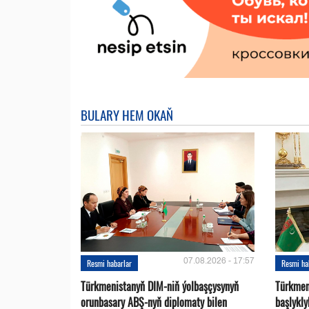
BULARY HEM OKAŇ
07.08.2026 - 17:57
Resmi habarlar
Resmi ha
Türkmenistanyň DIM-niň ýolbaşçysynyň
Türkmen
orunbasary ABŞ-nyň diplomaty bilen
başlykl