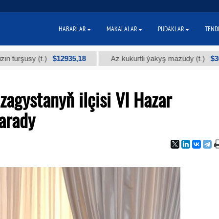
HABARLAR
MAKALALAR
PUDAKLAR
TEND
$12935,18
$300
usy (t.)
Az kükürtli ýakyş mazudy (t.)
agystanyň ilçisi VI Hazar
arady