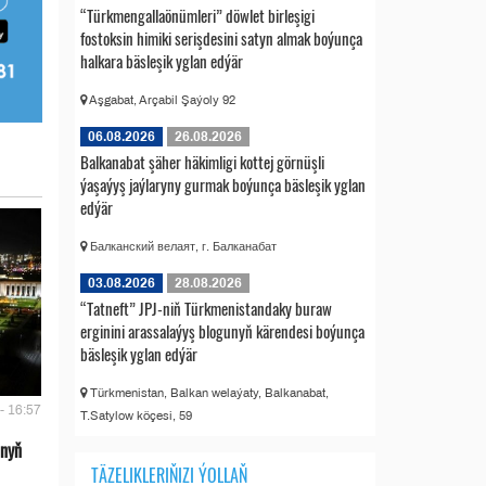
“Türkmengallaönümleri” döwlet birleşigi
fostoksin himiki serişdesini satyn almak boýunça
halkara bäsleşik yglan edýär
Aşgabat, Arçabil Şaýoly 92
06.08.2026
26.08.2026
Balkanabat şäher häkimligi kottej görnüşli
ýaşaýyş jaýlaryny gurmak boýunça bäsleşik yglan
edýär
Балканский велаят, г. Балканабат
03.08.2026
28.08.2026
“Tatneft” JPJ-niň Türkmenistandaky buraw
erginini arassalaýyş blogunyň kärendesi boýunça
bäsleşik yglan edýär
Türkmenistan, Balkan welaýaty, Balkanabat,
- 16:57
T.Satylow köçesi, 59
anyň
TÄZELIKLERIŇIZI ÝOLLAŇ