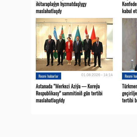
ikitaraplaýyn hyzmatdaşlygy
Konfede
maslahatlaşdy
kabul et
01.08.2026 - 14:14
Resmi habarlar
Resmi ha
Astanada “Merkezi Aziýa — Koreýa
Türkmen
Respublikasy” sammitiniň gün tertibi
geçirilj
maslahatlaşyldy
tertibi 