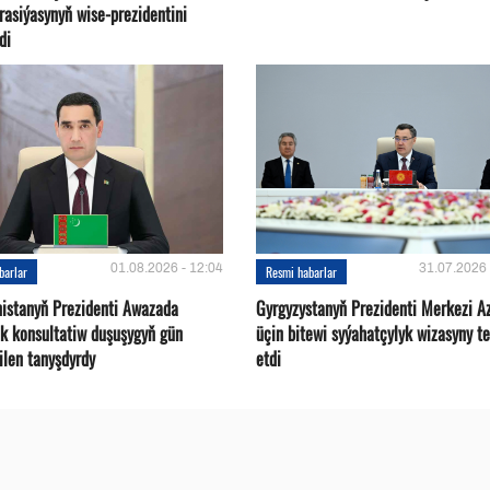
rasiýasynyň wise-prezidentini
di
01.08.2026 - 12:04
31.07.2026 
barlar
Resmi habarlar
istanyň Prezidenti Awazada
Gyrgyzystanyň Prezidenti Merkezi A
ek konsultatiw duşuşygyň gün
üçin bitewi syýahatçylyk wizasyny te
bilen tanyşdyrdy
etdi