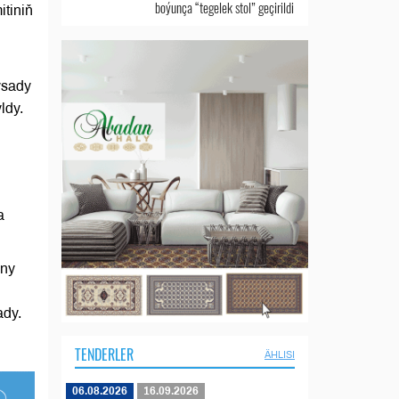
boýunça “tegelek stol” geçirildi
itiniň
ysady
ldy.
a
yny
ady.
TENDERLER
ÄHLISI
06.08.2026
16.09.2026