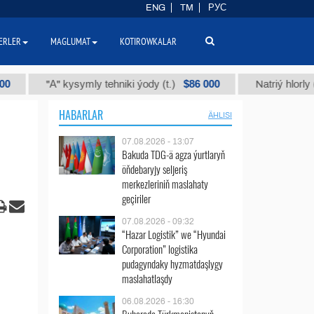
ENG
TM
РУС
ERLER
MAGLUMAT
KOTIROWKALAR
$86 000
"А" kysymly tehniki ýody (t.)
Natriý hlorly (nahar d
HABARLAR
ÄHLISI
07.08.2026 - 13:07
Bakuda TDG-ä agza ýurtlaryň
öňdebaryjy seljeriş
merkezleriniň maslahaty
geçiriler
07.08.2026 - 09:32
“Hazar Logistik” we “Hyundai
Corporation” logistika
pudagyndaky hyzmatdaşlygy
maslahatlaşdy
06.08.2026 - 16:30