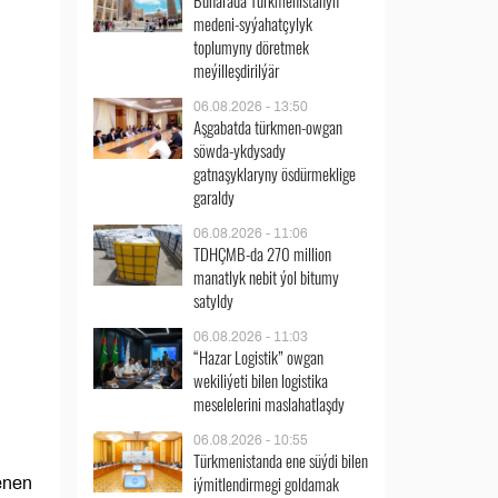
Buharada Türkmenistanyň
medeni-syýahatçylyk
toplumyny döretmek
meýilleşdirilýär
06.08.2026 - 13:50
Aşgabatda türkmen-owgan
söwda-ykdysady
gatnaşyklaryny ösdürmeklige
garaldy
06.08.2026 - 11:06
TDHÇMB-da 270 million
manatlyk nebit ýol bitumy
satyldy
06.08.2026 - 11:03
“Hazar Logistik” owgan
wekiliýeti bilen logistika
meselelerini maslahatlaşdy
06.08.2026 - 10:55
Türkmenistanda ene süýdi bilen
iýmitlendirmegi goldamak
enen