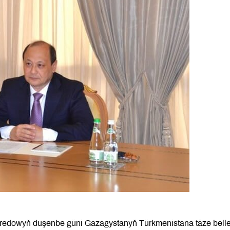
Meredowyň duşenbe güni Gazagystanyň Türkmenistana täze bell