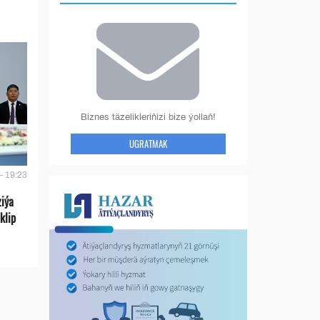
Biznes täzelikleriňizi bize ýollaň!
UGRATMAK
- 19:23
ziýa
klip