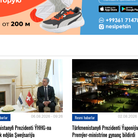
06.08.2026 - 09:26
02.08.2026 
barlar
Resmi habarlar
istanyň Prezidenti ÝHHG-na
Türkmenistanyň Prezidenti Ýaponiý
yk edýän Şweýsariýa
Premýer-ministrine gynanç bildirdi