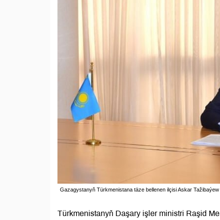
Gazagystanyň Türkmenistana täze bellenen ilçisi Askar Tažibaýew
Türkmenistanyň Daşary işler ministri Raşid 