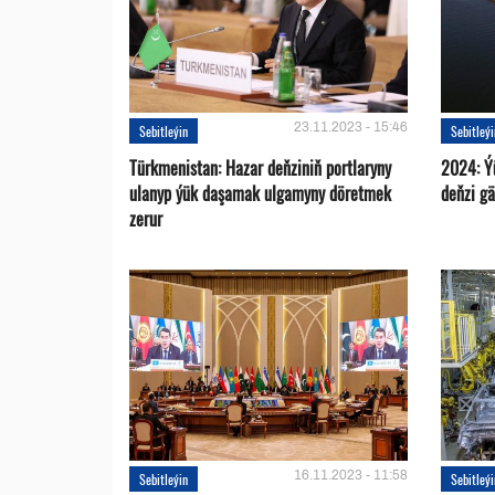
23.11.2023 - 15:46
Sebitleýin
Sebitleý
Türkmenistan: Hazar deňziniň portlaryny
2024: Ý
ulanyp ýük daşamak ulgamyny döretmek
deňzi g
zerur
16.11.2023 - 11:58
Sebitleýin
Sebitleý