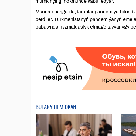
mümkinçiligi hökmünde kabul edýär.
Mundan başga-da, taraplar pandemiýa bilen b
berdiler. Türkmenistanyň pandemiýanyň emele 
babatynda hyzmatdaşlyk etmäge taýýarlygy beý
BULARY HEM OKAŇ