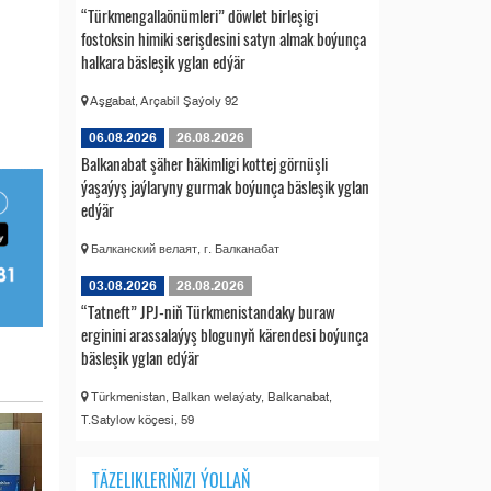
“Türkmengallaönümleri” döwlet birleşigi
fostoksin himiki serişdesini satyn almak boýunça
halkara bäsleşik yglan edýär
Aşgabat, Arçabil Şaýoly 92
06.08.2026
26.08.2026
Balkanabat şäher häkimligi kottej görnüşli
ýaşaýyş jaýlaryny gurmak boýunça bäsleşik yglan
edýär
Балканский велаят, г. Балканабат
03.08.2026
28.08.2026
“Tatneft” JPJ-niň Türkmenistandaky buraw
erginini arassalaýyş blogunyň kärendesi boýunça
bäsleşik yglan edýär
Türkmenistan, Balkan welaýaty, Balkanabat,
T.Satylow köçesi, 59
TÄZELIKLERIŇIZI ÝOLLAŇ