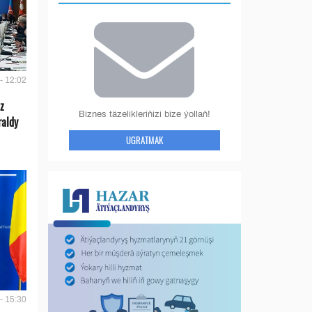
- 12:02
z
Biznes täzelikleriňizi bize ýollaň!
raldy
UGRATMAK
- 15:30