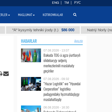
ENG
TM
РУС
ERLER
MAGLUMAT
KOTIROWKALAR
$86 000
"А" kysymly tehniki ýody (t.)
Natriý hlorly (nahar duz
HABARLAR
ÄHLISI
07.08.2026 - 13:07
Bakuda TDG-ä agza ýurtlaryň
öňdebaryjy seljeriş
merkezleriniň maslahaty
geçiriler
07.08.2026 - 09:32
“Hazar Logistik” we “Hyundai
Corporation” logistika
pudagyndaky hyzmatdaşlygy
maslahatlaşdy
06.08.2026 - 16:30