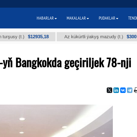
HABARLAR
MAKALALAR
PUDAKLAR
TEND
$12935,18
$300
 (t.)
Az kükürtli ýakyş mazudy (t.)
ň Bangkokda geçiriljek 78-nji