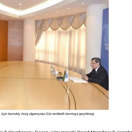
üçin durnukly ösüş ulgamynda Gün tertibiniň durmuşa geçirilmegi