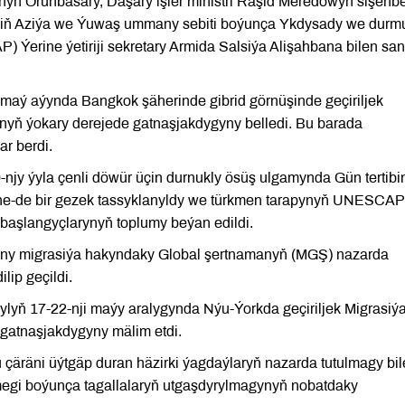
ynyň Orunbasary, Daşary işler ministri Raşid Meredowyň sişenb
niň Aziýa we Ýuwaş ummany sebiti boýunça Ykdysady we durm
Ýerine ýetiriji sekretary Armida Salsiýa Alişahbana bilen san
maý aýynda Bangkok şäherinde gibrid görnüşinde geçiriljek
yň ýokary derejede gatnaşjakdygyny belledi. Bu barada
r berdi.
y ýyla çenli döwür üçin durnukly ösüş ulgamynda Gün tertibi
ene-de bir gezek tassyklanyldy we türkmen tarapynyň UNESCAP
başlangyçlarynyň toplumy beýan edildi.
ny migrasiýa hakyndaky Global şertnamanyň (MGŞ) nazarda
lip geçildi.
ýylyň 17-22-nji maýy aralygynda Nýu-Ýorkda geçiriljek Migrasiý
 gatnaşjakdygyny mälim etdi.
çäräni üýtgäp duran häzirki ýagdaýlaryň nazarda tutulmagy bi
lmegi boýunça tagallalaryň utgaşdyrylmagynyň nobatdaky