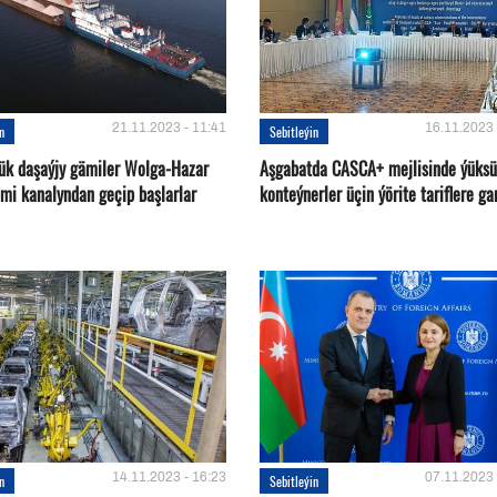
21.11.2023 - 11:41
16.11.2023 
in
Sebitleýin
ük daşaýjy gämiler Wolga-Hazar
Aşgabatda CASCA+ mejlisinde ýüksü
ämi kanalyndan geçip başlarlar
konteýnerler üçin ýörite tariflere ga
14.11.2023 - 16:23
07.11.2023 
in
Sebitleýin