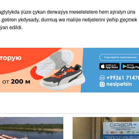
aglylykda ýüze çykan derwaýys meselelelere hem aýratyn üns
getiren ykdysady, durmuş we maliýe netijelerini ýeňip geçmek
an edildi.