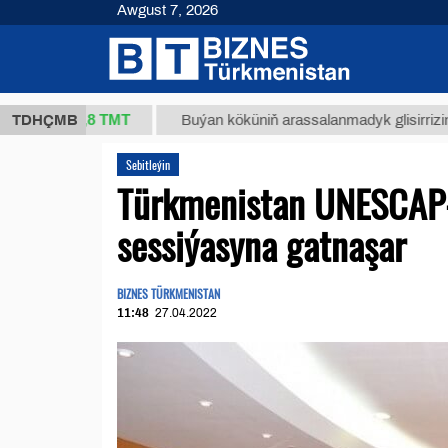
Awgust 7, 2026
37,8 ТМТ
.)
TDHÇMB
Buýan köküniň arassalanmadyk glisirrizin turşusy
Sebitleýin
Türkmenistan UNESCAP-y
sessiýasyna gatnaşar
BIZNES TÜRKMENISTAN
11:48
27.04.2022