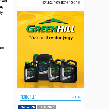
e güni
boýunça “tegelek stol” geçirildi
uş
ly
niň
a
TENDERLER
ÄHLISI
len
06.08.2026
16.09.2026