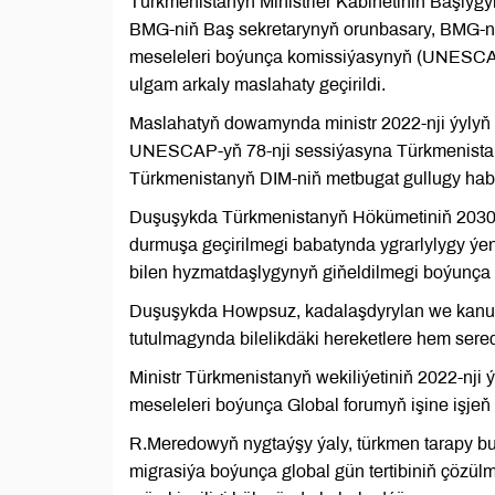
Türkmenistanyň Ministrler Kabinetiniň Başlyg
BMG-niň Baş sekretarynyň orunbasary, BMG-
meseleleri boýunça komissiýasynyň (UNESCAP) 
ulgam arkaly maslahaty geçirildi.
Maslahatyň dowamynda ministr 2022-nji ýylyň 
UNESCAP-yň 78-nji sessiýasyna Türkmenistan
Türkmenistanyň DIM-niň metbugat gullugy haba
Duşuşykda Türkmenistanyň Hökümetiniň 2030-nj
durmuşa geçirilmegi babatynda ygrarlylygy ý
bilen hyzmatdaşlygynyň giňeldilmegi boýunça 
Duşuşykda Howpsuz, kadalaşdyrylan we kanu
tutulmagynda bilelikdäki hereketlere hem seredi
Ministr Türkmenistanyň wekiliýetiniň 2022-nji 
meseleleri boýunça Global forumyň işine işjeň
R.Meredowyň nygtaýşy ýaly, türkmen tarapy bu 
migrasiýa boýunça global gün tertibiniň çözü