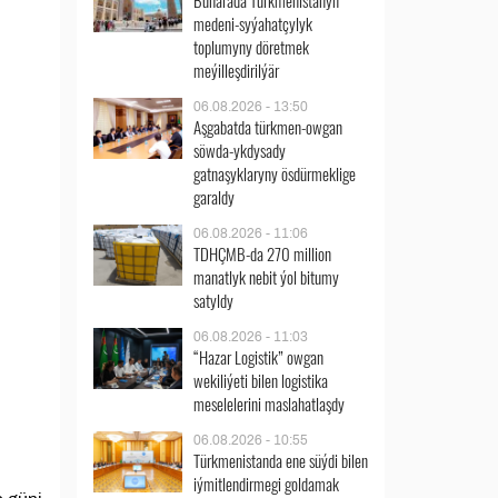
Buharada Türkmenistanyň
medeni-syýahatçylyk
toplumyny döretmek
meýilleşdirilýär
06.08.2026 - 13:50
Aşgabatda türkmen-owgan
söwda-ykdysady
gatnaşyklaryny ösdürmeklige
garaldy
06.08.2026 - 11:06
TDHÇMB-da 270 million
manatlyk nebit ýol bitumy
satyldy
06.08.2026 - 11:03
“Hazar Logistik” owgan
wekiliýeti bilen logistika
meselelerini maslahatlaşdy
06.08.2026 - 10:55
Türkmenistanda ene süýdi bilen
iýmitlendirmegi goldamak