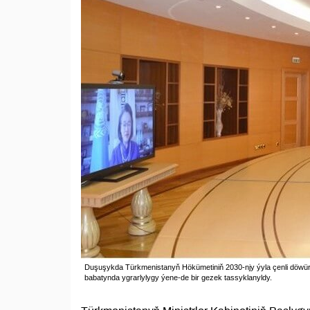
Duşuşykda Türkmenistanyň Hökümetiniň 2030-njy ýyla çenli döwür 
babatynda ygrarlylygy ýene-de bir gezek tassyklanyldy.