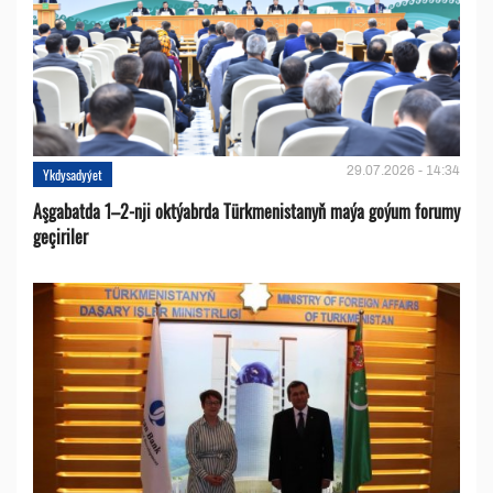
29.07.2026 - 14:34
Ykdysadyýet
Aşgabatda 1–2-nji oktýabrda Türkmenistanyň maýa goýum forumy
geçiriler