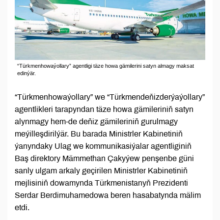
“Türkmenhowaýollary” agentligi täze howa gämilerini satyn almagy maksat
edinýär.
“Türkmenhowaýollary” we “Türkmendeňizderýaýollary”
agentlikleri tarapyndan täze howa gämileriniň satyn
alynmagy hem-de deňiz gämileriniň gurulmagy
meýilleşdirilýär. Bu barada Ministrler Kabinetiniň
ýanyndaky Ulag we kommunikasiýalar agentliginiň
Baş direktory Mämmethan Çakyýew penşenbe güni
sanly ulgam arkaly geçirilen Ministrler Kabinetiniň
mejlisiniň dowamynda Türkmenistanyň Prezidenti
Serdar Berdimuhamedowa beren hasabatynda mälim
etdi.