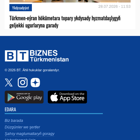
28.07.2026 - 11:53
Ykdysadyýet
Türkmen-eýran hökümetara topary ykdysady hyzmatdaşlygyň
geljekki ugurlaryna garady
© 2026 BT. Ähli hukuklar goralandyr.
EDARA
Biz barada
Düzgünler we şertler
Şahsy maglumatlaryň goragy