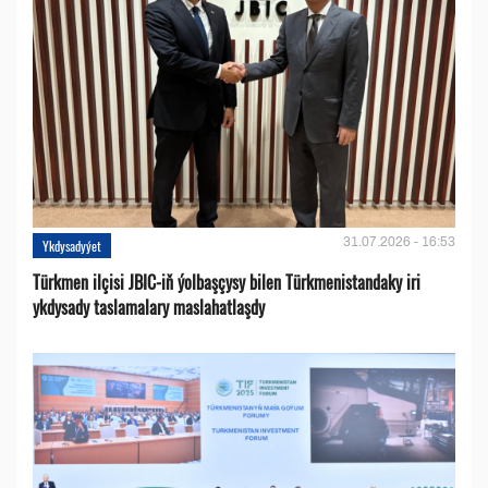
31.07.2026 - 16:53
Ykdysadyýet
Türkmen ilçisi JBIC-iň ýolbaşçysy bilen Türkmenistandaky iri
ykdysady taslamalary maslahatlaşdy