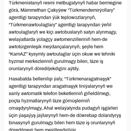
Türkmenistanyň resmi metbugatynyň habar bermegine
görä, Mämmethan Çakyýew “Türkmendemirýollary”
agentligi tarapyndan ýük teplowozlarynyň,
“Türkmenawtoulaglary” agentligi tarapyndan ýeňil
awtoulaglaryň we kiçi awtobuslaryň satyn alynmagy,
welaýatlarda ýolagçy awtomenzilleriniň hem-de
awtotürgenleşik meýdançalarynyň, şeýle hem
“KamAZ” kysymly awtoulaglar üçin okuw we tehniki
hyzmat merkezleriniň gurulmagy bilen, täze iş
orunlarynyň dörediljekdigini aýtdy.
Hasabatda bellenilişi ýaly, “Türkmenaragatnaşyk”
agentligi tarapyndan aragatnaşyk liniýalarynyň we
sanly awtomatik telefon beketleriniň giňeldilmegi,
poçta hyzmatlarynyň täze görnüşleriniň
ornaşdyrylmagy, Ahal welaýatynda pudagyň işgärleri
üçin ýaşaýyş jaýlarynyň hem-de döwrebap dolandyryş
binasynyň gurulmagy bilen hem täze iş orunlarynyň
döredilmegi hem meýilleşdirilýär.