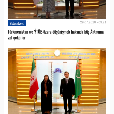
29.07.2026 - 09:21
Ykdysadyýet
Türkmenistan we ÝTÖB özara düşünişmek hakynda bäş Ähtnama
gol çekdiler