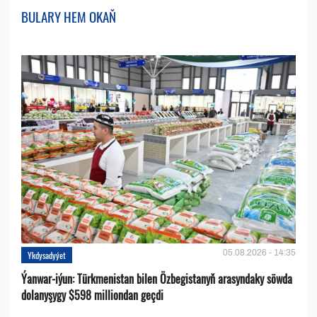
BULARY HEM OKAŇ
05.08.2026 - 14:35
Ykdysadyýet
Ýanwar-iýun: Türkmenistan bilen Özbegistanyň arasyndaky söwda
dolanyşygy $598 milliondan geçdi