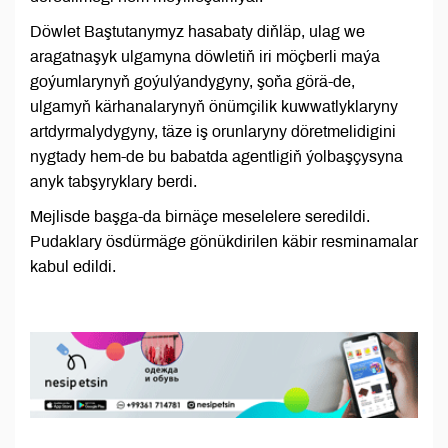
Döwlet Baştutanymyz hasabaty diňläp, ulag we
aragatnaşyk ulgamyna döwletiň iri möçberli maýa
goýumlarynyň goýulýandygyny, şoňa görä-de,
ulgamyň kärhanalarynyň önümçilik kuwwatlyklaryny
artdyrmalydygyny, täze iş orunlaryny döretmelidigini
nygtady hem-de bu babatda agentligiň ýolbaşçysyna
anyk tabşyryklary berdi.
Mejlisde başga-da birnäçe meselelere seredildi.
Pudaklary ösdürmäge gönükdirilen käbir resminamalar
kabul edildi.