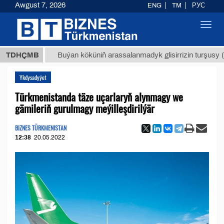
Awgust 7, 2026
ENG
TM
РУС
Toggl
navig
МТ
$12
TDHÇMB
Buýan köküniň arassalanmadyk glisirrizin turşusy (t.)
Ykdysadyýet
Türkmenistanda täze uçarlaryň alynmagy we
gämileriň gurulmagy meýilleşdirilýär
BIZNES TÜRKMENISTAN
12:38
20.05.2022