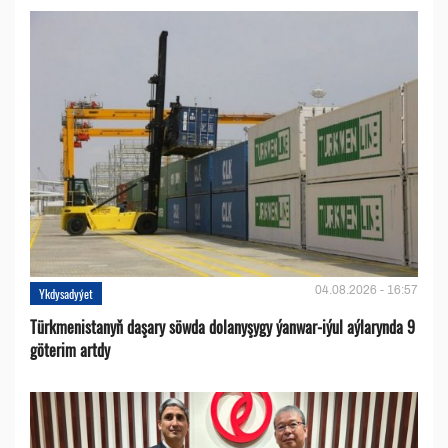
04.08.2026 - 16:57
Ykdysadyýet
Türkmenistanyň daşary söwda dolanyşygy ýanwar-iýul aýlarynda 9
göterim artdy