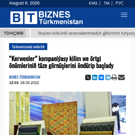
Awgust 6, 2026
ENG
TM
РУС
Toggl
navig
 ТМТ
$
TDHÇMB
Buýan köküniň arassalanmadyk glisirrizin turşusy (t.)
Türkmenistanda öndürildi
“Kerwenler” kompaniýasy kilim we örtgi
önümleriniň täze görnüşlerini öndürip başlady
BIZNES TÜRKMENISTAN
12:55
28.05.2022