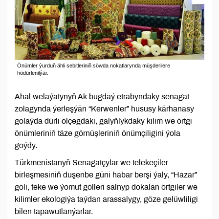
Önümler ýurduň ähli sebitleriniň söwda nokatlarynda müşderilere
hödürlenilýär.
Ahal welaýatynyň Ak bugdaý etrabyndaky senagat
zolagynda ýerleşýän “Kerwenler” hususy kärhanasy
golaýda dürli ölçegdäki, galyňlykdaky kilim we örtgi
önümleriniň täze görnüşleriniň önümçiligini ýola
goýdy.
Türkmenistanyň Senagatçylar we telekeçiler
birleşmesiniň duşenbe güni habar berşi ýaly, “Hazar”
göli, teke we ýomut gölleri salnyp dokalan örtgiler we
kilimler ekologiýa taýdan arassalygy, göze gelüwliligi
bilen tapawutlanýarlar.