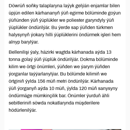
Döwrüň soňky talaplaryna laýyk gelýän enjamlar bilen
üpjün edilen kärhananyň ýüň egirme bölüminde goýun
ýüňünden ýüň ýüplükler we poliester garyndyly ýüň
ýüplükler öndürilýär. Bu ýerde sap ýüňden türkmen
halysynyň ýokary hilli ýüplüklerini öndürmek işleri hem
alnyp barylýar.
Bellenilişi ýaly, häzirki wagtda kärhanada aýda 13
tonna golaý ýüň ýüplük öndürilýär. Dokma bölüminde
kilim we örtgi önümleri, ýüňden we ýarym ýüňden
ýorganlar taýýarlanylýar. Bu bölümde kilimiň we
örtginiň ýylda 156 müň metri öndürilýär. Kärhanada
ýüň ýorganyň aýda 10 müň, ýylda 120 müň sanysyny
öndürmäge mümkinçilik bar. Önümler ýurduň ähli
sebitleriniň söwda nokatlarynda müşderilere
hödürlenilýär.