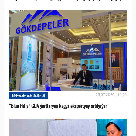
25.07.2026 - 11:04
Türkmenistanda öndürildi
“Blue Hills” GDA ýurtlaryna kagyz eksportyny artdyrýar