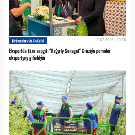
17.07.2026 - 10:35
Türkmenistanda öndürildi
Eksportda täze sepgit: "Haýyrly Senagat" Gruziýa pomidor
eksportyny giňeldýär