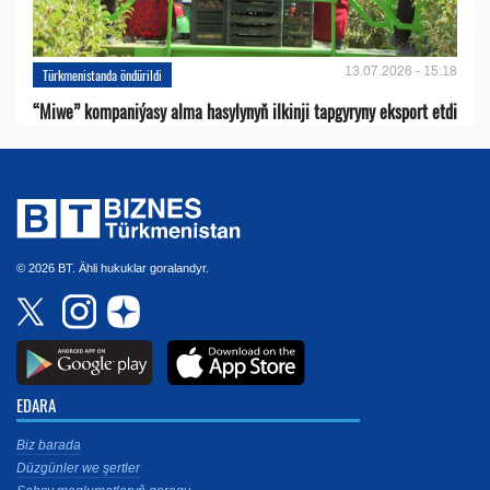
13.07.2026 - 15:18
Türkmenistanda öndürildi
“Miwe” kompaniýasy alma hasylynyň ilkinji tapgyryny eksport etdi
© 2026 BT. Ähli hukuklar goralandyr.
EDARA
Biz barada
Düzgünler we şertler