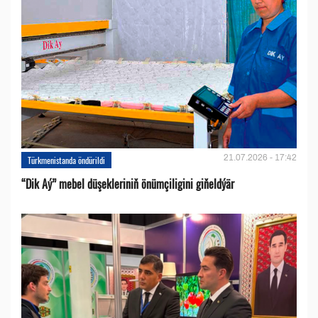
21.07.2026 - 17:42
Türkmenistanda öndürildi
“Dik Aý” mebel düşekleriniň önümçiligini giňeldýär