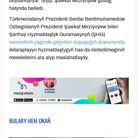
buýsandyrýar” diýip, Şawkat Mirziýoýew gutlag
hatynda belledi.
Türkmenistanyň Prezidenti Serdar Berdimuhamedow
Özbegistanyň Prezidenti Şawkat Mirziýoýew bilen
Şanhaý Hyzmatdaşlyk Guramasynyň (ŞHG)
sammitiniň çäginde geçirilen duşuşygyň dowamynda
ikitaraplaýyn hyzmatdaşlygyň has-da ilerledilmeginiň
meselelerini ara alyp maslahatlaşdy.
BULARY HEM OKAŇ