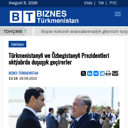
Awgust 8, 2026
ENG
TM
РУС
Toggl
navig
,8 ТМТ
TDHÇMB
Buýan köküniň arassalanmadyk glisirrizin turşusy (t.)
Sebitleýin
Türkmenistanyň we Özbegistanyň Prezidentleri
oktýabrda duşuşyk geçirerler
BIZNES TÜRKMENISTAN
13:16
28.09.2022