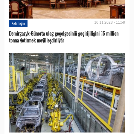
16.11.2023 - 11:58
Sebitleýin
Demirgazyk-Günorta ulag geçelgesiniň geçirijiligini 15 million
tonna ýetirmek meýilleşdirilýär