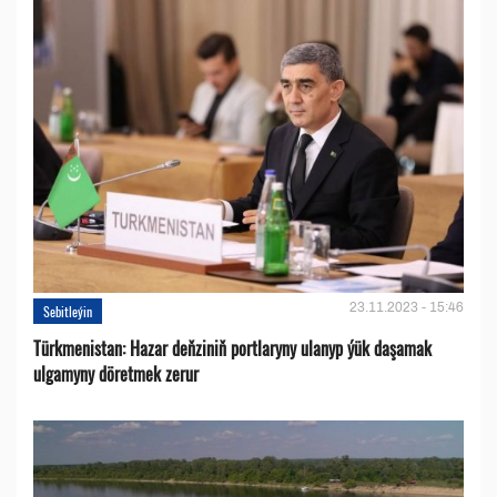
23.11.2023 - 15:46
Sebitleýin
Türkmenistan: Hazar deňziniň portlaryny ulanyp ýük daşamak
ulgamyny döretmek zerur