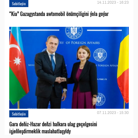
14.11.2023 - 16:23
Sebitleýin
“Kia” Gazagystanda awtomobil önümçiligini ýola goýar
07.11.2023 - 15:30
Sebitleýin
Gara deňiz-Hazar deňzi halkara ulag geçelgesini
işjeňleşdirmeklik maslahatlaşyldy