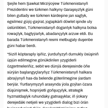
Şeýle hem Şawkat Mirziýoýew Türkmenistanyň
Prezidentini we türkmen halkyny Garaşsyzlyk güni
bilen gutlady we türkmen kärdeşine jan saglyk,
egsilmez güýç-gaýrat, jogapkärli döwlet işinde uly
üstünlikleri, Türkmenistanyň doganlyk halkyna bolsa
rowaçlyk, bagtyýarlyk, abadançylyk arzuw etdi. Bu
barada Türkmenistanyň resmi metbugaty duşenbe
güni habar berdi.
“Siziň köptaraply işiňiz, ýurduňyzyň durnukly ösüşiniň
üpjün edilmegine gönükdirilen yzygiderli
özgertmeleriňiz, sebit we dünýä derejesinde öňe
sürýän başlangyçlaryňyz Türkmenistanyň halkara
abraýynyň has-da belende göterilmegine ýardam
berýär. Ýurtlarymyzyň arasynda ýola goýlan özara
düşünişmek, hoşniýetli goňşuçylyk, strategik
hyzmatdaşlyk ruhundaky gatnaşyklar, iň ýokary
derejedäki netijeli we yzygiderli dialog bizi örän