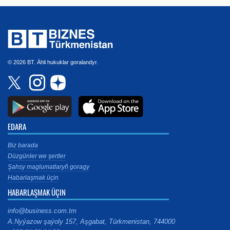
© 2026 BT. Ähli hukuklar goralandyr.
EDARA
Biz barada
Düzgünler we şertler
Şahsy maglumatlaryň goragy
Habarlaşmak üçin
HABARLAŞMAK ÜÇIN
info@business.com.tm
A.Nyýazow şaýoly 157, Aşgabat, Türkmenistan, 744000