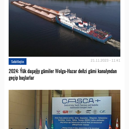
21.11.2023 - 11:41
Sebitleýin
2024: Ýük daşaýjy gämiler Wolga-Hazar deňzi gämi kanalyndan
geçip başlarlar