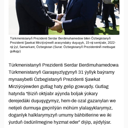
Türkmenistanyň Prezidenti Serdar Berdimuhamedow bilen Özbegistanyň
Prezidenti Şawkat Mirziýoýewiň arasyndaky duşuşyk, 15-nji sentýabr, 2022-
nji ýyl, Samarkant, Özbegistan (Surat: Özbegistanyň Prezidentiniň metbugat
gullugy)
Türkmenistanyň Prezidenti Serdar Berdimuhamedowa
Türkmenistanyň Garaşsyzlygynyň 31 ýyllyk baýramy
mynasybetli Özbegistanyň Prezidenti Şawkat
Mirziýoýewden gutlag haty gelip gowuşdy. Gutlag
hatynda “Biziň oktýabr aýynda boljak ýokary
derejedäki duşuşygymyz, hem-de ozal gazanylan we
netijeli durmuşa geçirilýän möhüm ylalaşyklarymyz,
doganlyk halklarymyzyň umumy bähbitlerine we iki
ýurduň ösdürilmegine hyzmat eder” diýip, aýdylýar.