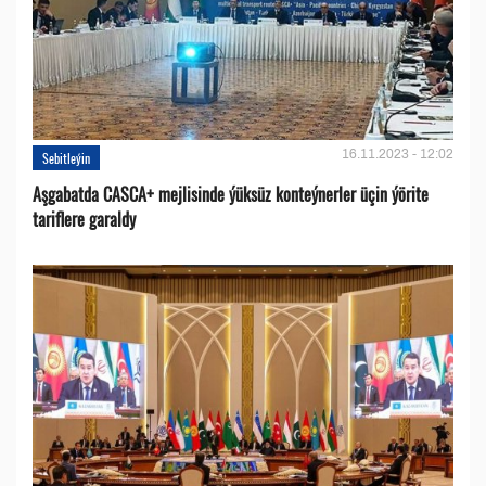
16.11.2023 - 12:02
Sebitleýin
Aşgabatda CASCA+ mejlisinde ýüksüz konteýnerler üçin ýörite
tariflere garaldy