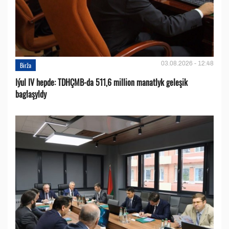
03.08.2026 - 12:48
Birža
Iýul IV hepde: TDHÇMB-da 511,6 million manatlyk geleşik
baglaşyldy