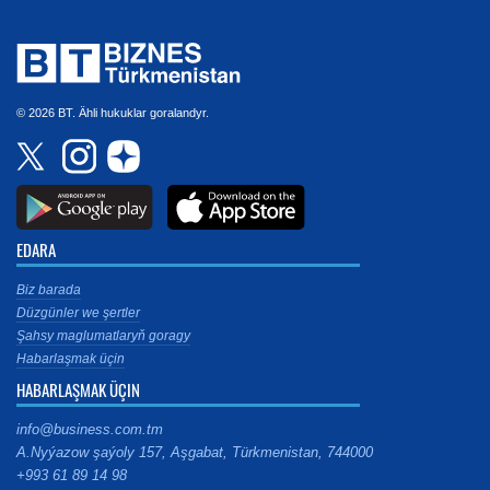
© 2026 BT. Ähli hukuklar goralandyr.
EDARA
Biz barada
Düzgünler we şertler
Şahsy maglumatlaryň goragy
Habarlaşmak üçin
HABARLAŞMAK ÜÇIN
info@business.com.tm
A.Nyýazow şaýoly 157, Aşgabat, Türkmenistan, 744000
+993 61 89 14 98