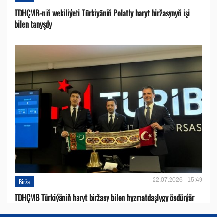
TDHÇMB-niň wekiliýeti Türkiyäniň Polatly haryt biržasynyň işi
bilen tanyşdy
22.07.2026 - 15:49
Birža
TDHÇMB Türkiýäniň haryt biržasy bilen hyzmatdaşlygy ösdürýär