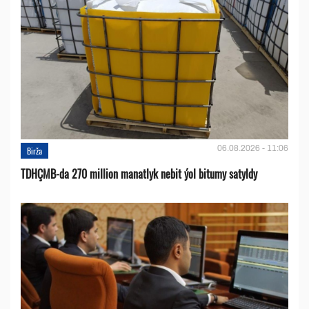
06.08.2026 - 11:06
Birža
TDHÇMB-da 270 million manatlyk nebit ýol bitumy satyldy