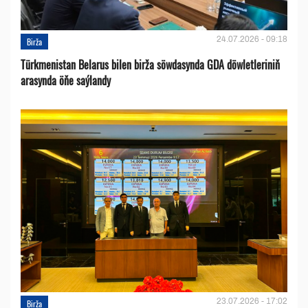
24.07.2026 - 09:18
Birža
Türkmenistan Belarus bilen birža söwdasynda GDA döwletleriniň
arasynda öňe saýlandy
23.07.2026 - 17:02
Birža