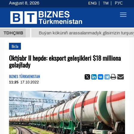
Awgust 8, 2026
ENG
TM
РУС
Toggl
navig
 ТМТ
$
TDHÇMB
Buýan köküniň arassalanmadyk glisirrizin turşusy (t.)
Birža
Oktýabr II hepde: eksport geleşikleri $18 milliona
golaýlady
BIZNES TÜRKMENISTAN
11:25
17.10.2022