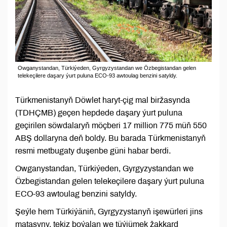
Owganystandan, Türkiýeden, Gyrgyzystandan we Özbegistandan gelen
telekeçilere daşary ýurt puluna ECO-93 awtoulag benzini satyldy.
Türkmenistanyň Döwlet haryt-çig mal biržasynda
(TDHÇMB) geçen hepdede daşary ýurt puluna
geçirilen söwdalaryň möçberi 17 million 775 müň 550
ABŞ dollaryna deň boldy. Bu barada Türkmenistanyň
resmi metbugaty duşenbe güni habar berdi.
Owganystandan, Türkiýeden, Gyrgyzystandan we
Özbegistandan gelen telekeçilere daşary ýurt puluna
ECO-93 awtoulag benzini satyldy.
Şeýle hem Türkiýäniň, Gyrgyzystanyň işewürleri jins
matasyny, tekiz boýalan we tüýjümek žakkard