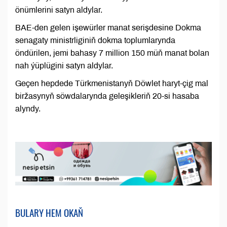
önümlerini satyn aldylar.
BAE-den gelen işewürler manat serişdesine Dokma
senagaty ministrliginiň dokma toplumlarynda
öndürilen, jemi bahasy 7 million 150 müň manat bolan
nah ýüplügini satyn aldylar.
Geçen hepdede Türkmenistanyň Döwlet haryt-çig mal
biržasynyň söwdalarynda geleşikleriň 20-si hasaba
alyndy.
BULARY HEM OKAŇ