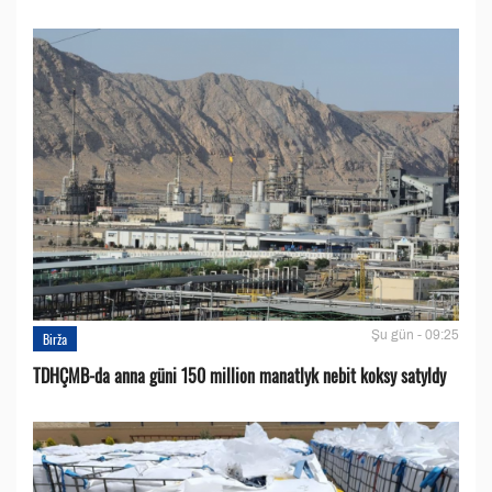
Şu gün - 09:25
Birža
TDHÇMB-da anna güni 150 million manatlyk nebit koksy satyldy