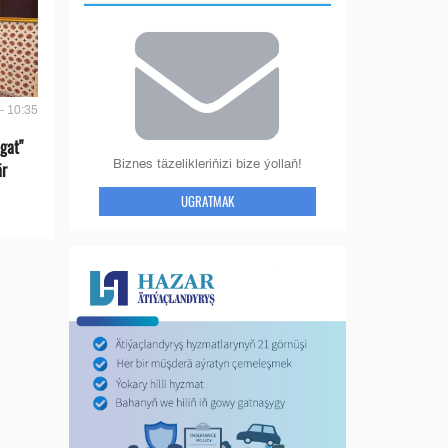
- 10:35
gat"
Biznes täzelikleriňizi bize ýollaň!
är
UGRATMAK