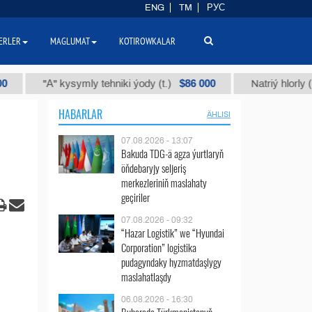
ENG
TM
РУС
ERLER
MAGLUMAT
KOTIROWKALAR
$86 000
"А" kysymly tehniki ýody (t.)
Natriý hlorly (nahar d
HABARLAR
ÄHLISI
07.08.2026 - 13:07
Bakuda TDG-ä agza ýurtlaryň
öňdebaryjy seljeriş
merkezleriniň maslahaty
geçiriler
07.08.2026 - 09:32
“Hazar Logistik” we “Hyundai
Corporation” logistika
pudagyndaky hyzmatdaşlygy
maslahatlaşdy
06.08.2026 - 16:30