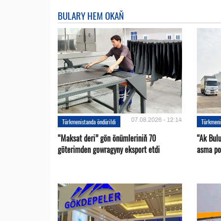
BULARY HEM OKAŇ
07.08.2026 - 12:14
Türkmenistanda öndürildi
Türkmeni
“Maksat deri” gön önümleriniň 70
“Ak Bul
göterimden gowragyny eksport etdi
asma po