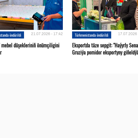
21.07.2026 - 17:42
17.07.2026 
standa öndürildi
Türkmenistanda öndürildi
 mebel düşekleriniň önümçiligini
Eksportda täze sepgit: "Haýyrly Sena
r
Gruziýa pomidor eksportyny giňeldý