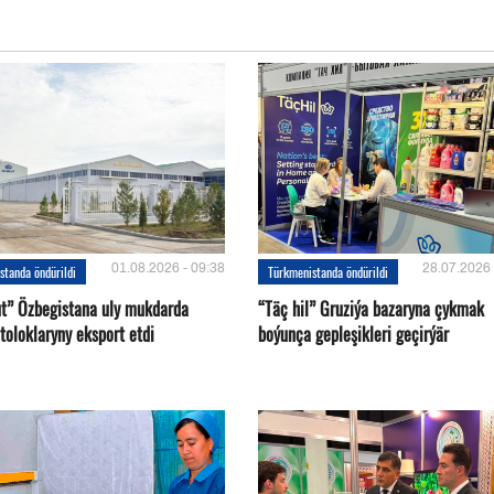
01.08.2026 - 09:38
28.07.2026 
standa öndürildi
Türkmenistanda öndürildi
ut” Özbegistana uly mukdarda
“Täç hil” Gruziýa bazaryna çykmak
toloklaryny eksport etdi
boýunça gepleşikleri geçirýär