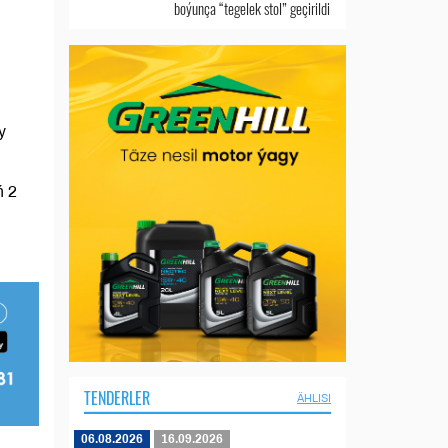
boýunça “tegelek stol” geçirildi
y
ň 2
TENDERLER
ÄHLISI
06.08.2026
16.09.2026