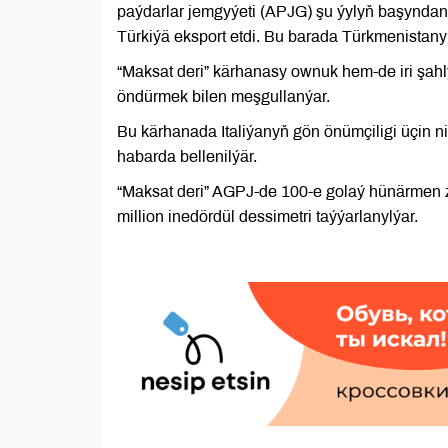
paýdarlar jemgyýeti (APJG) şu ýylyň başyndan 
Türkiýä eksport etdi. Bu barada Türkmenistan
“Maksat deri” kärhanasy ownuk hem-de iri şahly 
öndürmek bilen meşgullanýar.
Bu kärhanada Italiýanyň gön önümçiligi üçin n
habarda bellenilýär.
“Maksat deri” AGPJ-de 100-e golaý hünärmen 
million inedördül dessimetri taýýarlanylýar.