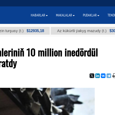
HABARLAR
MAKALALAR
PUDAKLAR
TEND
$12935,18
$300
sy (t.)
Az kükürtli ýakyş mazudy (t.)
eriniň 10 million inedördül
ratdy