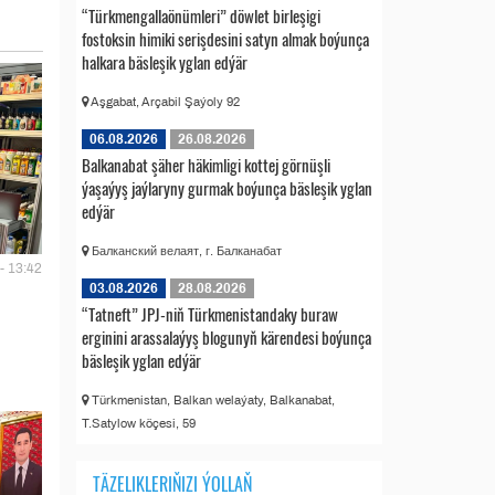
“Türkmengallaönümleri” döwlet birleşigi
fostoksin himiki serişdesini satyn almak boýunça
halkara bäsleşik yglan edýär
Aşgabat, Arçabil Şaýoly 92
06.08.2026
26.08.2026
Balkanabat şäher häkimligi kottej görnüşli
ýaşaýyş jaýlaryny gurmak boýunça bäsleşik yglan
edýär
Балканский велаят, г. Балканабат
- 13:42
03.08.2026
28.08.2026
“Tatneft” JPJ-niň Türkmenistandaky buraw
erginini arassalaýyş blogunyň kärendesi boýunça
bäsleşik yglan edýär
Türkmenistan, Balkan welaýaty, Balkanabat,
T.Satylow köçesi, 59
TÄZELIKLERIŇIZI ÝOLLAŇ