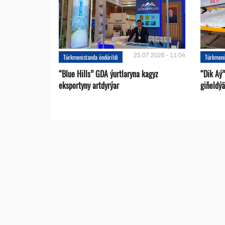
25.07.2026 - 11:04
Türkmenistanda öndürildi
Türkmeni
“Blue Hills” GDA ýurtlaryna kagyz
“Dik Aý”
eksportyny artdyrýar
giňeldýä