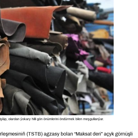
işläp, olardan ýokary hilli gön önümlerini öndürmek bilen meşgullanýar.
rleşmesiniň (TSTB) agzasy bolan “Maksat deri” açyk görnüşli