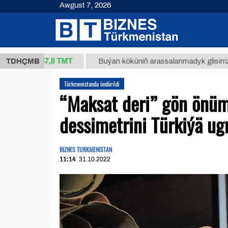
Awgust 7, 2026
37,8 ТМТ
g.)
TDHÇMB
Buýan köküniň arassalanmadyk glisirrizin turşu
Türkmenistanda öndürildi
“Maksat deri” gön önüml
dessimetrini Türkiýä ug
BIZNES TURKMENISTAN
11:14
31.10.2022