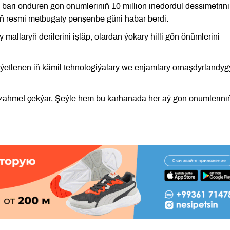
bäri öndüren gön önümleriniň 10 million inedördül dessimetrini
yň resmi metbugaty penşenbe güni habar berdi.
mallaryň derilerini işläp, olardan ýokary hilli gön önümlerini
iýetlenen iň kämil tehnologiýalary we enjamlary ornaşdyrlandyg
zähmet çekýär. Şeýle hem bu kärhanada her aý gön önümlerini