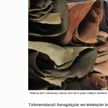
“Maksat deri” kärhanasy ownuk hem-de iri şahly mallaryň derilerini 
Türkmenistanyň Senagatçylar we telekeçiler bi