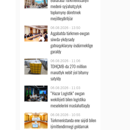
Buharada Türkmenistanyň
medeni-syýahatçylyk
toplumyny döretmek
meýilleşdirilýär
06.08.2026 - 13:50
Aşgabatda türkmen-owgan
söwda-ykdysady
gatnaşyklaryny ösdürmeklige
garaldy
06.08.2026 - 11:06
TDHÇMB-da 270 million
manatlyk nebit ýol bitumy
satyldy
06.08.2026 - 11:03
“Hazar Logistik” owgan
wekiliýeti bilen logistika
meselelerini maslahatlaşdy
06.08.2026 - 10:55
Türkmenistanda ene süýdi bilen
iýmitlendirmegi goldamak