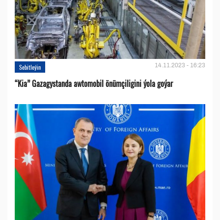
14.11.2023 - 16:23
Sebitleýin
“Kia” Gazagystanda awtomobil önümçiligini ýola goýar