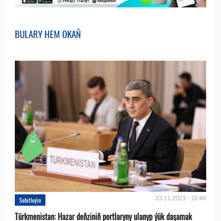
BULARY HEM OKAŇ
23.11.2023 - 15:46
Sebitleýin
Türkmenistan: Hazar deňziniň portlaryny ulanyp ýük daşamak