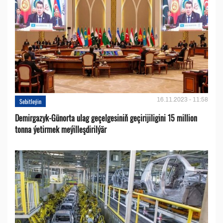
16.11.2023 - 11:58
Sebitleýin
Demirgazyk-Günorta ulag geçelgesiniň geçirijiligini 15 million
tonna ýetirmek meýilleşdirilýär