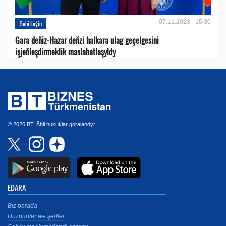
07.11.2023 - 15:30
Sebitleýin
Gara deňiz-Hazar deňzi halkara ulag geçelgesini
işjeňleşdirmeklik maslahatlaşyldy
© 2026 BT. Ähli hukuklar goralandyr.
EDARA
Biz barada
Düzgünler we şertler