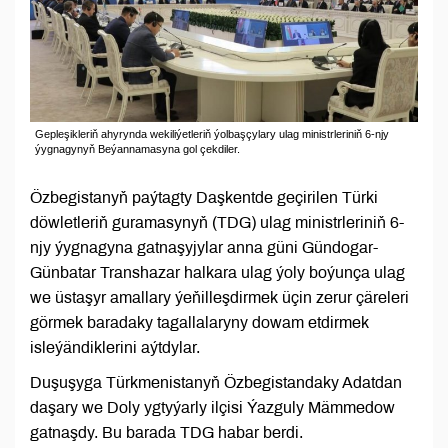
Gepleşikleriň ahyrynda wekiliýetleriň ýolbaşçylary ulag ministrleriniň 6-njy
ýygnagynyň Beýannamasyna gol çekdiler.
Özbegistanyň paýtagty Daşkentde geçirilen Türki
döwletleriň guramasynyň (TDG) ulag ministrleriniň 6-
njy ýygnagyna gatnaşyjylar anna güni Gündogar-
Günbatar Transhazar halkara ulag ýoly boýunça ulag
we üstaşyr amallary ýeňilleşdirmek üçin zerur çäreleri
görmek baradaky tagallalaryny dowam etdirmek
isleýändiklerini aýtdylar.
Duşuşyga Türkmenistanyň Özbegistandaky Adatdan
daşary we Doly ygtyýarly ilçisi Ýazguly Mämmedow
gatnaşdy. Bu barada TDG habar berdi.