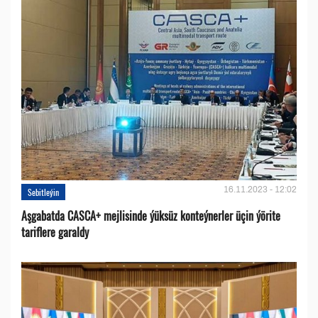
16.11.2023 - 12:02
Sebitleýin
Aşgabatda CASCA+ mejlisinde ýüksüz konteýnerler üçin ýörite
tariflere garaldy