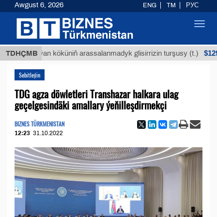
Awgust 6, 2026
ENG
TM
РУС
Toggl
navig
$12935,18
Buýan köküniň arassalanmadyk glisirrizin turşusy (t.)
TDHÇMB
Sebitleýin
TDG agza döwletleri Transhazar halkara ulag
geçelgesindäki amallary ýeňilleşdirmekçi
BIZNES TÜRKMENISTAN
12:23
31.10.2022