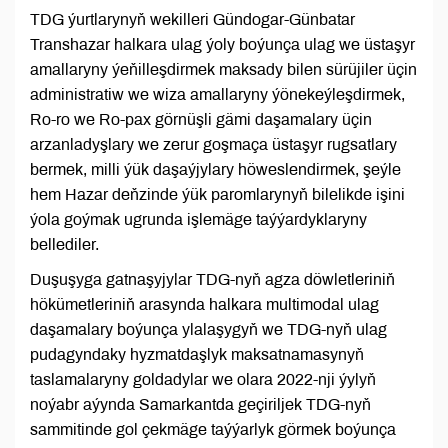
TDG ýurtlarynyň wekilleri Gündogar-Günbatar
Transhazar halkara ulag ýoly boýunça ulag we üstaşyr
amallaryny ýeňilleşdirmek maksady bilen sürüjiler üçin
administratiw we wiza amallaryny ýönekeýleşdirmek,
Ro-ro we Ro-pax görnüşli gämi daşamalary üçin
arzanladyşlary we zerur goşmaça üstaşyr rugsatlary
bermek, milli ýük daşaýjylary höweslendirmek, şeýle
hem Hazar deňzinde ýük paromlarynyň bilelikde işini
ýola goýmak ugrunda işlemäge taýýardyklaryny
bellediler.
Duşuşyga gatnaşyjylar TDG-nyň agza döwletleriniň
hökümetleriniň arasynda halkara multimodal ulag
daşamalary boýunça ylalaşygyň we TDG-nyň ulag
pudagyndaky hyzmatdaşlyk maksatnamasynyň
taslamalaryny goldadylar we olara 2022-nji ýylyň
noýabr aýynda Samarkantda geçiriljek TDG-nyň
sammitinde gol çekmäge taýýarlyk görmek boýunça