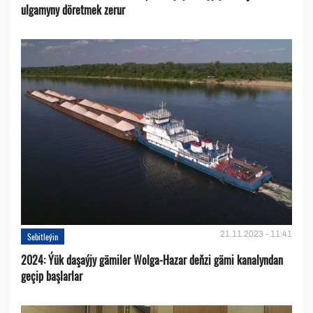
ulgamyny döretmek zerur
21.11.2023 - 11:41
Sebitleýin
2024: Ýük daşaýjy gämiler Wolga-Hazar deňzi gämi kanalyndan
geçip başlarlar