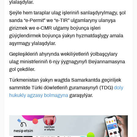
ylalaşdylar.
Şeýle hem taraplar ulag işleriniň sanlaşdyrylmagy, şol
sanda “e-Permit” we “e-TIR” ulgamlaryny ulanyşa
girizmek we e-CMR ulgamy boýunça işleri
güýçlendirmek boýunça ýakyn hyzmatdaşlygy amala
aşyrmagy ylalaşdylar.
Gepleşikleriň ahyrynda wekiliýetleriň ýolbaşçylary
ulag ministrleriniň 6-njy ýygnagynyň Beýannamasyna
gol çekdiler.
Türkmenistan ýakyn wagtda Samarkantda geçiriljek
sammitde Türki döwletleriň guramasynyň (TDG)
doly
hukukly agzasy bolmagyna
garaşylýar.