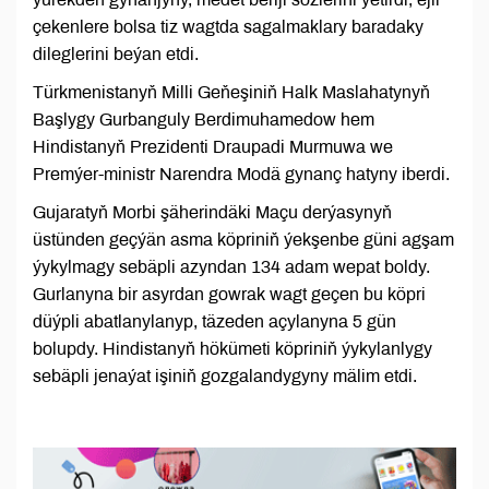
çekenlere bolsa tiz wagtda sagalmaklary baradaky
dileglerini beýan etdi.
Türkmenistanyň Milli Geňeşiniň Halk Maslahatynyň
Başlygy Gurbanguly Berdimuhamedow hem
Hindistanyň Prezidenti Draupadi Murmuwa we
Premýer-ministr Narendra Modä gynanç hatyny iberdi.
Gujaratyň Morbi şäherindäki Maçu derýasynyň
üstünden geçýän asma köpriniň ýekşenbe güni agşam
ýykylmagy sebäpli azyndan 134 adam wepat boldy.
Gurlanyna bir asyrdan gowrak wagt geçen bu köpri
düýpli abatlanylanyp, täzeden açylanyna 5 gün
bolupdy. Hindistanyň hökümeti köpriniň ýykylanlygy
sebäpli jenaýat işiniň gozgalandygyny mälim etdi.