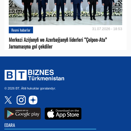
31.07.2026 - 18:53
Resmi habarlar
Merkezi Aziýanyň we Azerbaýjanyň liderleri “Çolpon-Ata”
Jarnamasyna gol çekdiler
© 2026 BT. Ähli hukuklar goralandyr.
EDARA