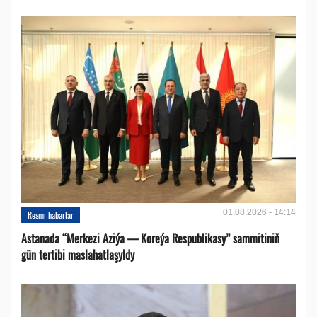
01.08.2026 - 14:14
Resmi habarlar
Astanada “Merkezi Aziýa — Koreýa Respublikasy” sammitiniň
gün tertibi maslahatlaşyldy