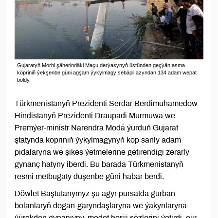
Gujaratyň Morbi şäherindäki Maçu derýasynyň üstünden geçýän asma
köpriniň ýekşenbe güni agşam ýykylmagy sebäpli azyndan 134 adam wepat
boldy.
Türkmenistanyň Prezidenti Serdar Berdimuhamedow
Hindistanyň Prezidenti Draupadi Murmuwa we
Premýer-ministr Narendra Modä ýurduň Gujarat
ştatynda köpriniň ýykylmagynyň köp sanly adam
pidalaryna we şikes ýetmelerine getirendigi zerarly
gynanç hatyny iberdi. Bu barada Türkmenistanyň
resmi metbugaty duşenbe güni habar berdi.
Döwlet Baştutanymyz şu agyr pursatda gurban
bolanlaryň dogan-garyndaşlaryna we ýakynlaryna
ýürekden gynanjyny, medet beriji sözlerini ýetirdi, ejir