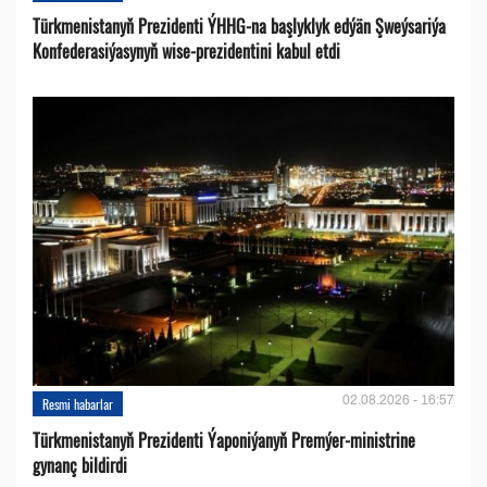
Türkmenistanyň Prezidenti ÝHHG-na başlyklyk edýän Şweýsariýa
Konfederasiýasynyň wise-prezidentini kabul etdi
02.08.2026 - 16:57
Resmi habarlar
Türkmenistanyň Prezidenti Ýaponiýanyň Premýer-ministrine
gynanç bildirdi