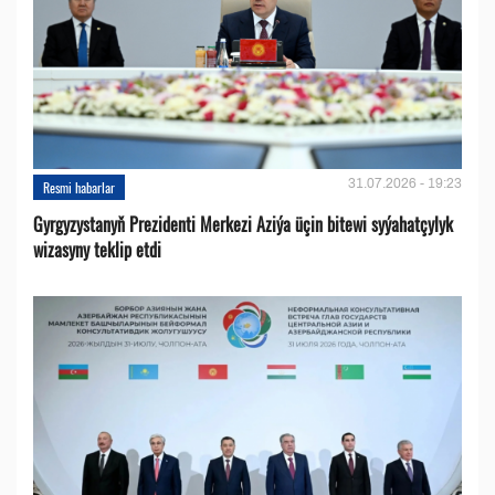
31.07.2026 - 19:23
Resmi habarlar
Gyrgyzystanyň Prezidenti Merkezi Aziýa üçin bitewi syýahatçylyk
wizasyny teklip etdi