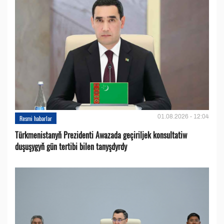
01.08.2026 - 12:04
Resmi habarlar
Türkmenistanyň Prezidenti Awazada geçiriljek konsultatiw
duşuşygyň gün tertibi bilen tanyşdyrdy