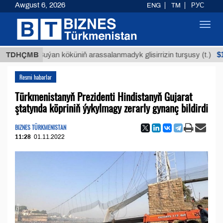
Awgust 6, 2026
ENG
TM
РУС
Toggl
navig
$12935,1
TDHÇMB
Buýan köküniň arassalanmadyk glisirrizin turşusy (t.)
Resmi habarlar
Türkmenistanyň Prezidenti Hindistanyň Gujarat
ştatynda köpriniň ýykylmagy zerarly gynanç bildirdi
BIZNES TÜRKMENISTAN
11:28
01.11.2022