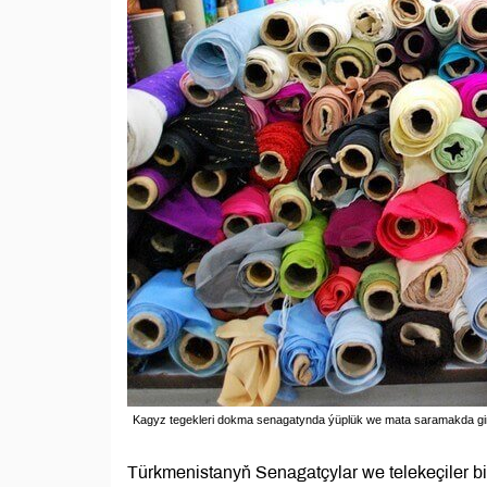
Kagyz tegekleri dokma senagatynda ýüplük we mata saramakda gi
Türkmenistanyň Senagatçylar we telekeçiler b