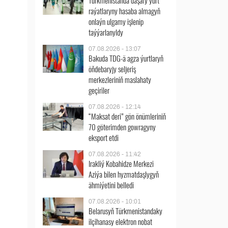
Türkmenistanda daşary ýurt
raýatlaryny hasaba almagyň
onlaýn ulgamy işlenip
taýýarlanyldy
07.08.2026 - 13:07
Bakuda TDG-ä agza ýurtlaryň
öňdebaryjy seljeriş
merkezleriniň maslahaty
geçiriler
07.08.2026 - 12:14
“Maksat deri” gön önümleriniň
70 göterimden gowragyny
eksport etdi
07.08.2026 - 11:42
Irakliý Kobahidze Merkezi
Aziýa bilen hyzmatdaşlygyň
ähmiýetini belledi
07.08.2026 - 10:01
Belarusyň Türkmenistandaky
ilçihanasy elektron nobat