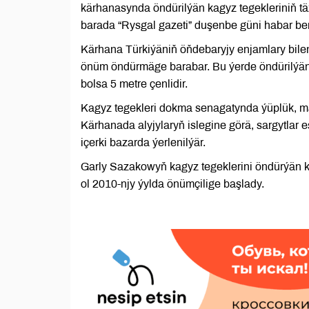
kärhanasynda öndürilýän kagyz tegekleriniň tä
barada “Rysgal gazeti” duşenbe güni habar ber
Kärhana Türkiýäniň öňdebaryjy enjamlary bile
önüm öndürmäge barabar. Bu ýerde öndürilýän ö
bolsa 5 metre çenlidir.
Kagyz tegekleri dokma senagatynda ýüplük, ma
Kärhanada alyjylaryň islegine görä, sargytlar
içerki bazarda ýerlenilýär.
Garly Sazakowyň kagyz tegeklerini öndürýän k
ol 2010-njy ýylda önümçilige başlady.