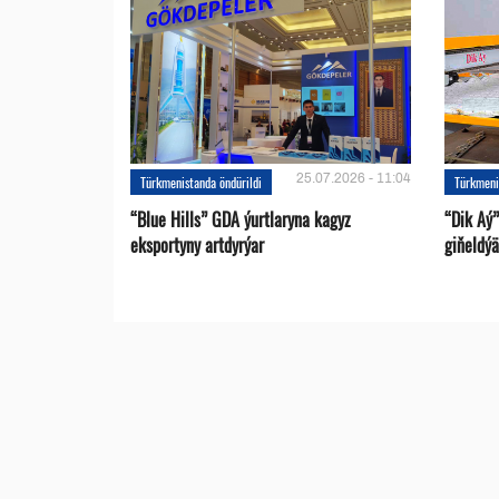
25.07.2026 - 11:04
Türkmenistanda öndürildi
Türkmeni
“Blue Hills” GDA ýurtlaryna kagyz
“Dik Aý”
eksportyny artdyrýar
giňeldýä