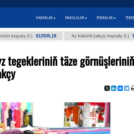
HABARLAR
MAKALALAR
PUDAKLAR
TEND
$12935,18
$300
şusy (t.)
Az kükürtli ýakyş mazudy (t.)
z tegekleriniň täze görnüşlerini
akçy