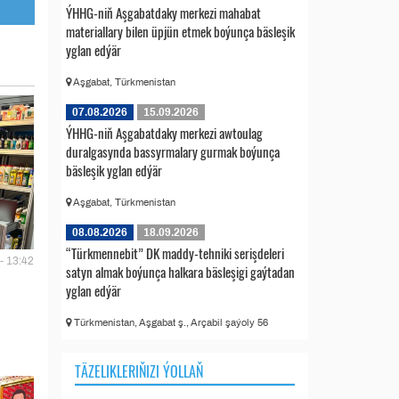
ÝHHG-niň Aşgabatdaky merkezi mahabat
materiallary bilen üpjün etmek boýunça bäsleşik
yglan edýär
Aşgabat, Türkmenistan
07.08.2026
15.09.2026
ÝHHG-niň Aşgabatdaky merkezi awtoulag
duralgasynda bassyrmalary gurmak boýunça
bäsleşik yglan edýär
Aşgabat, Türkmenistan
08.08.2026
18.09.2026
“Türkmennebit” DK maddy-tehniki serişdeleri
- 13:42
satyn almak boýunça halkara bäsleşigi gaýtadan
yglan edýär
Türkmenistan, Aşgabat ş., Arçabil şaýoly 56
TÄZELIKLERIŇIZI ÝOLLAŇ