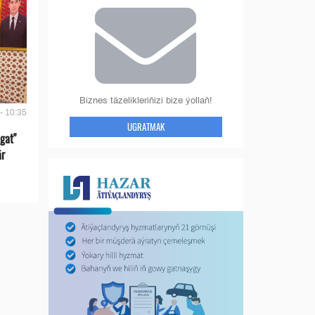
Biznes täzelikleriňizi bize ýollaň!
- 10:35
UGRATMAK
gat"
är