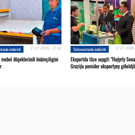
21.07.2026 - 17:42
17.07.2026 
standa öndürildi
Türkmenistanda öndürildi
 mebel düşekleriniň önümçiligini
Eksportda täze sepgit: "Haýyrly Sena
r
Gruziýa pomidor eksportyny giňeldý