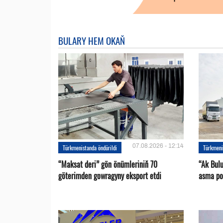
BULARY HEM OKAŇ
07.08.2026 - 12:14
Türkmenistanda öndürildi
Türkmeni
“Maksat deri” gön önümleriniň 70
“Ak Bul
göterimden gowragyny eksport etdi
asma po