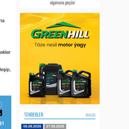
ulgamyna geçýär
nna
ekler
eşip,
TENDERLER
ÄHLISI
06.08.2026
27.08.2026