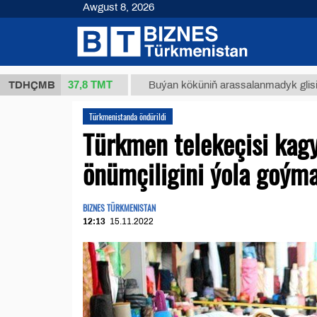
Awgust 8, 2026
37,8 ТМТ
 (kg.)
TDHÇMB
Buýan köküniň arassalanmadyk glisirrizin tur
Türkmenistanda öndürildi
Türkmen telekeçisi kagy
önümçiligini ýola goým
BIZNES TÜRKMENISTAN
12:13
15.11.2022