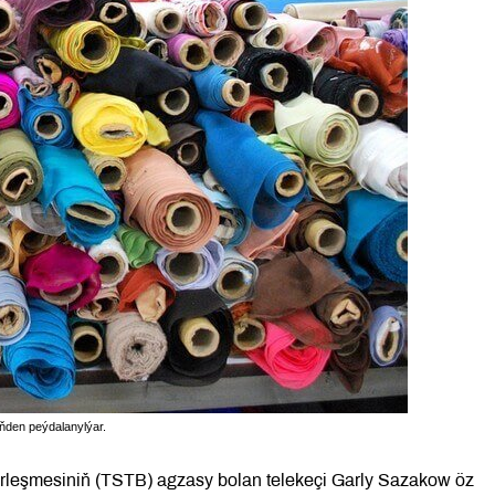
ňden peýdalanylýar.
irleşmesiniň (TSTB) agzasy bolan telekeçi Garly Sazakow öz