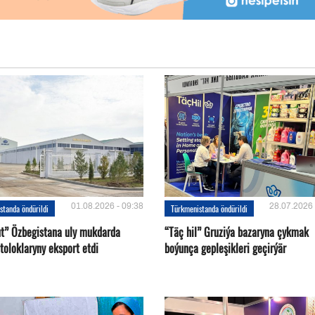
01.08.2026 - 09:38
28.07.2026 
standa öndürildi
Türkmenistanda öndürildi
ut” Özbegistana uly mukdarda
“Täç hil” Gruziýa bazaryna çykmak
toloklaryny eksport etdi
boýunça gepleşikleri geçirýär