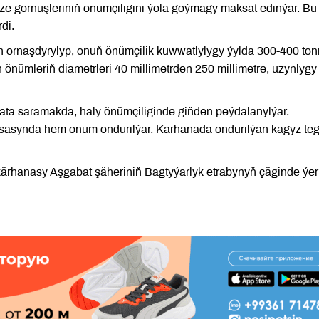
ze görnüşleriniň önümçiligini ýola goýmagy maksat edinýär. Bu
di.
n ornaşdyrylyp, onuň önümçilik kuwwatlylygy ýylda 300-400 to
nümleriň diametrleri 40 millimetrden 250 millimetre, uzynlygy
ta saramakda, haly önümçiliginde giňden peýdalanylýar.
 esasynda hem önüm öndürilýär. Kärhanada öndürilýän kagyz teg
ärhanasy Aşgabat şäheriniň Bagtyýarlyk etrabynyň çäginde ýerl