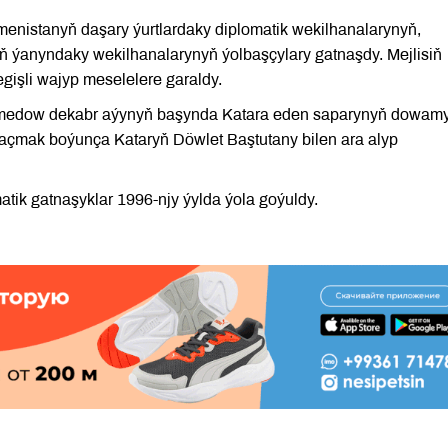
rkmenistanyň daşary ýurtlardaky diplomatik wekilhanalarynyň,
ň ýanyndaky wekilhanalarynyň ýolbaşçylary gatnaşdy. Mejlisiň
şli wajyp meselelere garaldy.
amedow dekabr aýynyň başynda Katara eden saparynyň dowam
açmak boýunça Kataryň Döwlet Baştutany bilen ara alyp
tik gatnaşyklar 1996-njy ýylda ýola goýuldy.