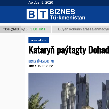
Awgust 8, 2026
37,8 ТМТ
4/1 (kg.)
TDHÇMB
Buýan köküniň arassalanmadyk glisirrizin
Resmi habarlar
Kataryň paýtagty Dohad
BIZNES TÜRKMENISTAN
10:57
10.12.2022