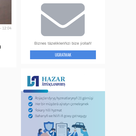
- 12:04
Biznes täzelikleriňizi bize ýollaň!
n
UGRATMAK