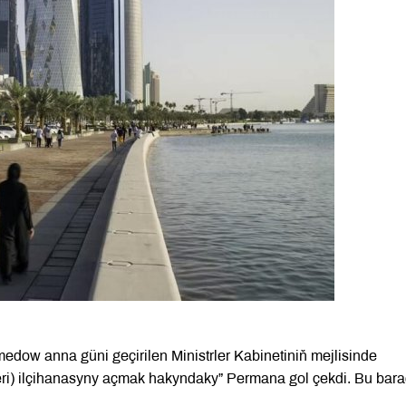
dow anna güni geçirilen Ministrler Kabinetiniň mejlisinde
ri) ilçihanasyny açmak hakyndaky” Permana gol çekdi. Bu bar