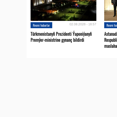
02.08.2026 - 16:57
Resmi habarlar
Resmi ha
Türkmenistanyň Prezidenti Ýaponiýanyň
Astanad
Premýer-ministrine gynanç bildirdi
Respubli
maslaha