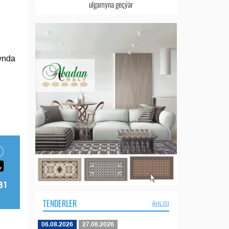
ulgamyna geçýär
ynda
TENDERLER
ÄHLISI
06.08.2026
27.08.2026