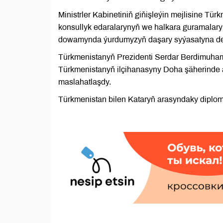
Ministrler Kabinetiniň giňişleýin mejlisine Tü
konsullyk edaralarynyň we halkara guramalary
dowamynda ýurdumyzyň daşary syýasatyna degi
Türkmenistanyň Prezidenti Serdar Berdimuh
Türkmenistanyň ilçihanasyny Doha şäherinde 
maslahatlaşdy.
Türkmenistan bilen Kataryň arasyndaky diploma