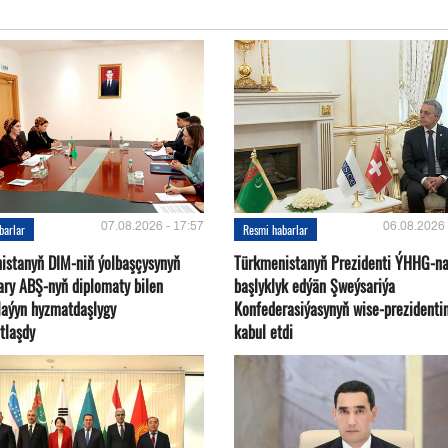
07.08.2026 - 17:57
06.08.2026 
barlar
Resmi habarlar
istanyň DIM-niň ýolbaşçysynyň
Türkmenistanyň Prezidenti ÝHHG-n
ary ABŞ-nyň diplomaty bilen
başlyklyk edýän Şweýsariýa
plaýyn hyzmatdaşlygy
Konfederasiýasynyň wise-prezidentin
tlaşdy
kabul etdi