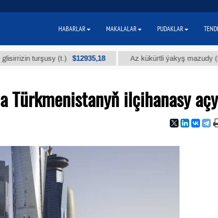
HABARLAR
MAKALALAR
PUDAKLAR
TEND
$12935,18
$300
 turşusy (t.)
Az kükürtli ýakyş mazudy (t.)
a Türkmenistanyň ilçihanasy açy