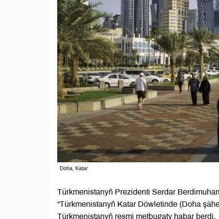
Doha, Katar
Türkmenistanyň Prezidenti Serdar Berdimuhame
“Türkmenistanyň Katar Döwletinde (Doha şähe
Türkmenistanyň resmi metbugaty habar berdi.