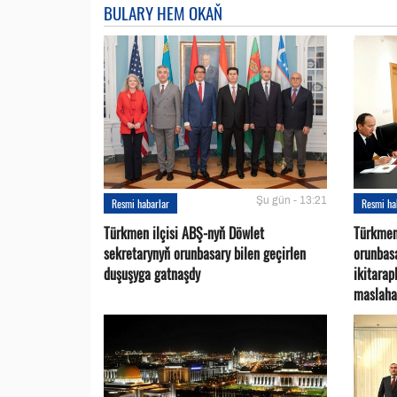
BULARY HEM OKAŇ
Şu gün - 13:21
Resmi habarlar
Resmi ha
Türkmen ilçisi ABŞ-nyň Döwlet
Türkmen
sekretarynyň orunbasary bilen geçirlen
orunbas
duşuşyga gatnaşdy
ikitara
maslaha