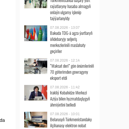
Türkmenistanda daşary ýurt
raýatlaryny hasaba almagyň
onlaýn ulgamy işlenip
taýýarlanyldy
07.08.2026 - 13:07
Bakuda TDG-ä agza ýurtlaryň
öňdebaryjy seljeriş
merkezleriniň maslahaty
geçiriler
07.08.2026 - 12:14
“Maksat deri” gön önümleriniň
70 göterimden gowragyny
eksport etdi
07.08.2026 - 11:42
Irakliý Kobahidze Merkezi
Aziýa bilen hyzmatdaşlygyň
ähmiýetini belledi
07.08.2026 - 10:01
Belarusyň Türkmenistandaky
ada
ilçihanasy elektron nobat