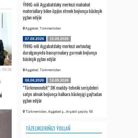
ÝHHG-niň Aşgabatdaky merkezi mahabat
materiallary bilen üpjün etmek boýunça bäsleşik
yglan edýär
Aşgabat, Türkmenistan
07.08.2026
15.09.2026
ÝHHG-niň Aşgabatdaky merkezi awtoulag
duralgasynda bassyrmalary gurmak boýunça
bäsleşik yglan edýär
- 09:26
Aşgabat, Türkmenistan
a
08.08.2026
18.09.2026
“Türkmennebit” DK maddy-tehniki serişdeleri
satyn almak boýunça halkara bäsleşigi gaýtadan
i
yglan edýär
Türkmenistan, Aşgabat ş., Arçabil şaýoly 56
TÄZELIKLERIŇIZI ÝOLLAŇ