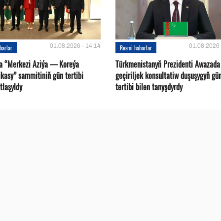
01.08.2026 - 14:14
01.08.2026 
barlar
Resmi habarlar
a “Merkezi Aziýa — Koreýa
Türkmenistanyň Prezidenti Awazada
kasy” sammitiniň gün tertibi
geçiriljek konsultatiw duşuşygyň gü
tlaşyldy
tertibi bilen tanyşdyrdy