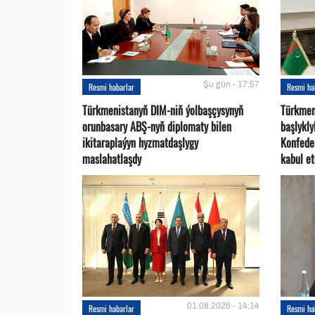
Şu gün - 17:57
Resmi habarlar
Resmi ha
Türkmenistanyň DIM-niň ýolbaşçysynyň
Türkmen
orunbasary ABŞ-nyň diplomaty bilen
başlykl
ikitaraplaýyn hyzmatdaşlygy
Konfede
maslahatlaşdy
kabul et
01.08.2026 - 14:14
Resmi habarlar
Resmi ha