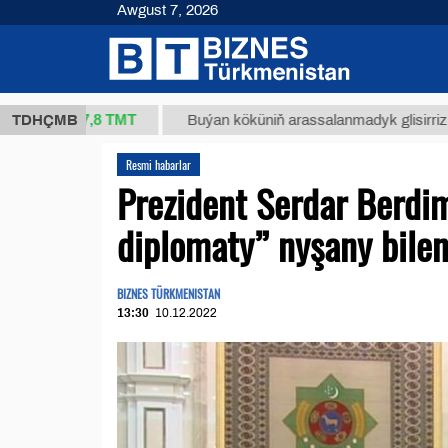
Awgust 7, 2026
37,8 ТМТ
)
TDHÇMB
Buýan köküniň arassalanmadyk glisirrizin turşusy
Resmi habarlar
Prezident Serdar Berd
diplomaty” nyşany bilen
BIZNES TÜRKMENISTAN
13:30
10.12.2022