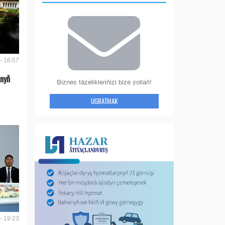
- 16:57
anyň
Biznes täzelikleriňizi bize ýollaň!
UGRATMAK
- 19:23