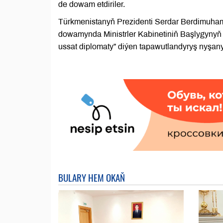
de dowam etdiriler.
Türkmenistanyň Prezidenti Serdar Berdimuhamed
dowamynda Ministrler Kabinetiniň Başlygynyň 
ussat diplomaty” diýen tapawutlandyryş nyşany
BULARY HEM OKAŇ