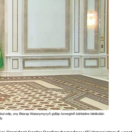
ul edip, ony Bitarap Watanymyzyň gülläp ösmeginiň bähbidine bilelikdäki
dy.