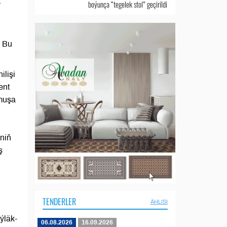
t
boýunça “tegelek stol” geçirildi
. Bu
ilişi
ent
rmuşa
niň
ş
TENDERLER
ÄHLISI
ýläk-
06.08.2026
16.09.2026