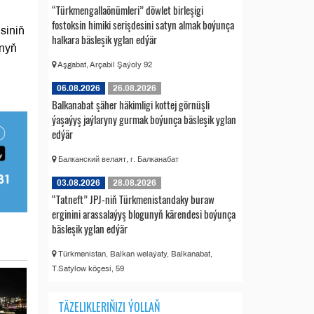
“Türkmengallaönümleri” döwlet birleşigi
fostoksin himiki serişdesini satyn almak boýunça
siniň
halkara bäsleşik yglan edýär
anyň
Aşgabat, Arçabil Şaýoly 92
06.08.2026
26.08.2026
Balkanabat şäher häkimligi kottej görnüşli
ýaşaýyş jaýlaryny gurmak boýunça bäsleşik yglan
edýär
Балканский велаят, г. Балканабат
03.08.2026
28.08.2026
“Tatneft” JPJ-niň Türkmenistandaky buraw
erginini arassalaýyş blogunyň kärendesi boýunça
bäsleşik yglan edýär
Türkmenistan, Balkan welaýaty, Balkanabat,
T.Satylow köçesi, 59
TÄZELIKLERIŇIZI ÝOLLAŇ