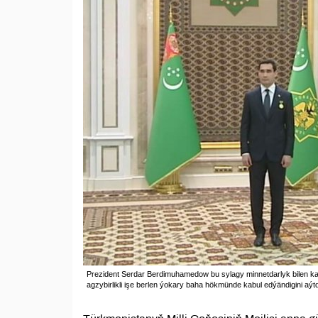
Prezident Serdar Berdimuhamedow bu sylagy minnetdarlyk bilen kab
agzybirlikli işe berlen ýokary baha hökmünde kabul edýändigini aýt