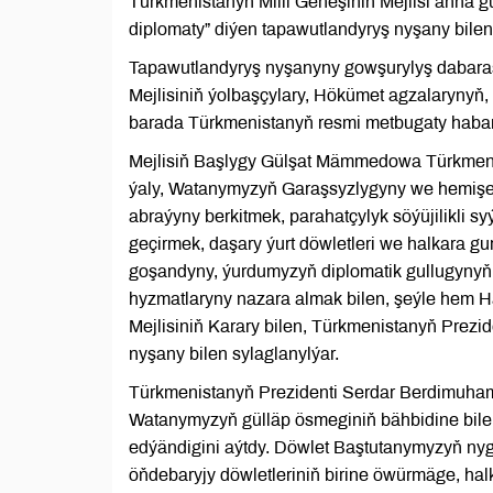
Türkmenistanyň Milli Geňeşiniň Mejlisi anna
diplomaty” diýen tapawutlandyryş nyşany bilen
Tapawutlandyryş nyşanyny gowşurylyş dabara
Mejlisiniň ýolbaşçylary, Hökümet agzalarynyň,
barada Türkmenistanyň resmi metbugaty habar
Mejlisiň Başlygy Gülşat Mämmedowa Türkmenista
ýaly, Watanymyzyň Garaşsyzlygyny we hemişeli
abraýyny berkitmek, parahatçylyk söýüjilikli
geçirmek, daşary ýurt döwletleri we halkara g
goşandyny, ýurdumyzyň diplomatik gullugynyň 
hyzmatlaryny nazara almak bilen, şeýle hem Ha
Mejlisiniň Karary bilen, Türkmenistanyň Pre
nyşany bilen sylaglanylýar.
Türkmenistanyň Prezidenti Serdar Berdimuhame
Watanymyzyň gülläp ösmeginiň bähbidine bilel
edýändigini aýtdy. Döwlet Baştutanymyzyň ny
öňdebaryjy döwletleriniň birine öwürmäge, hal