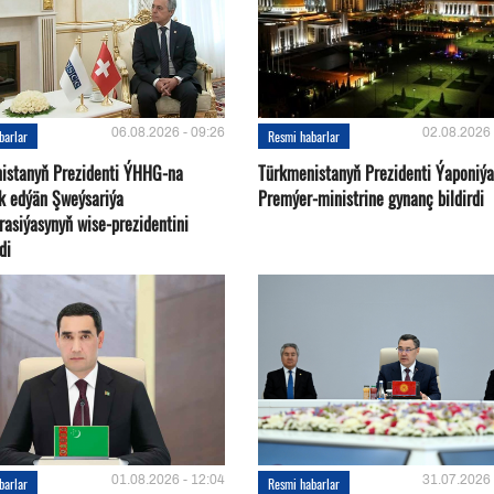
06.08.2026 - 09:26
02.08.2026 
barlar
Resmi habarlar
istanyň Prezidenti ÝHHG-na
Türkmenistanyň Prezidenti Ýaponiý
yk edýän Şweýsariýa
Premýer-ministrine gynanç bildirdi
rasiýasynyň wise-prezidentini
di
01.08.2026 - 12:04
31.07.2026 
barlar
Resmi habarlar