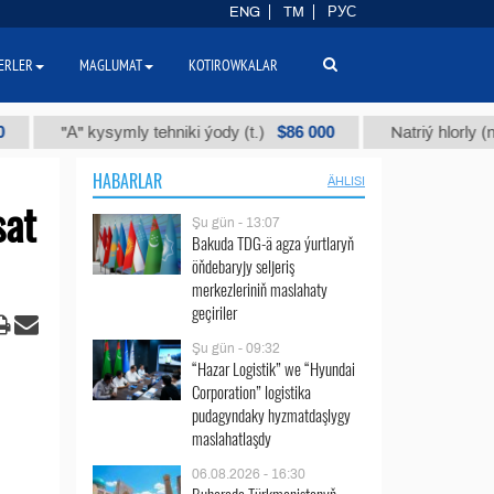
ENG
TM
РУС
ERLER
MAGLUMAT
KOTIROWKALAR
$86 000
"А" kysymly tehniki ýody (t.)
Natriý hlorly (nahar duzy
HABARLAR
ÄHLISI
sat
Şu gün - 13:07
Bakuda TDG-ä agza ýurtlaryň
öňdebaryjy seljeriş
merkezleriniň maslahaty
geçiriler
Şu gün - 09:32
“Hazar Logistik” we “Hyundai
Corporation” logistika
pudagyndaky hyzmatdaşlygy
maslahatlaşdy
06.08.2026 - 16:30