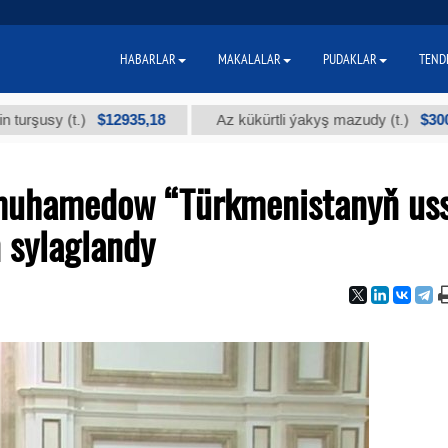
HABARLAR
MAKALALAR
PUDAKLAR
TEND
$12935,18
$300
 (t.)
Az kükürtli ýakyş mazudy (t.)
imuhamedow “Türkmenistanyň us
 sylaglandy