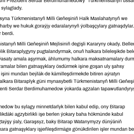
 güni Prezident Serdar Berdimuhamedowy “Türkmenistanyň ussa
 sylaglady.
syna Türkmenistanyň Milli Geňeşiniň Halk Maslahatynyň we
 harby we hukuk goraýjy edaralarynyň ýolbaşçylary gatnaşdylar
 berdi.
nyň Milli Geňeşiniň Mejlisiniň degişli Kararyny okady. Bellen
k Bitaraplygyny pugtalandyrmak, onuň halkara bileleşikde bel
 syýasaty amala aşyrmak, ählumumy halkara maksatnamalary du
uramalar bilen gatnaşyklary ösdürmek işine goşan uly şahsy
işini mundan beýläk-de kämilleşdirmekde bitiren aýratyn
lkara Bitaraplyk güni mynasybetli Türkmenistanyň Milli Geňeşi
zidenti Serdar Berdimuhamedow ýokarda agzalan tapawutlandyry
dow bu sylagy minnetdarlyk bilen kabul edip, ony Bitarap
ikdäki agzybirlikli işe berlen ýokary baha hökmünde kabul
gtaýşy ýaly, Garaşsyz, baky Bitarap Watanymyzy dünýäniň
kara gatnaşyklary işjeňleşdirmäge gönükdirilen işler mundan be