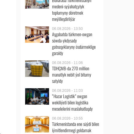
Buharada Türkmenistanyň
medeni-syýahatçylyk
toplumyny döretmek
meýilleşdirilýär
06.08.2026 - 13:50
Aşgabatda türkmen-owgan
söwda-ykdysady
gatnaşyklaryny ösdürmeklige
garaldy
06.08.2026 - 11:06
TDHÇMB-da 270 million
manatlyk nebit ýol bitumy
satyldy
06.08.2026 - 11:03
“Hazar Logistik” owgan
wekiliýeti bilen logistika
meselelerini maslahatlaşdy
06.08.2026 - 10:55
Türkmenistanda ene süýdi bilen
iýmitlendirmegi goldamak