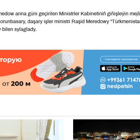
ow anna güni geçirilen Ministrler Kabinetiniň giňişleýin mejli
orunbasary, daşary işler ministri Raşid Meredowy “Türkmenist
 bilen sylaglady.